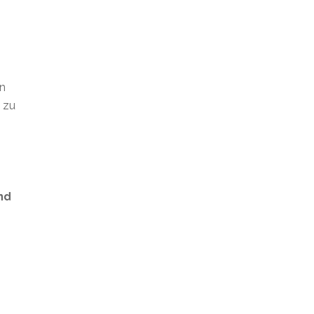
en
t zu
nd
s