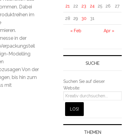
21
22
23
24
25
26
27
ekommen. Dabei
roduktreihen im
28
29
30
31
e
mieren.
« Feb
Apr »
messe in der
Verpackungsteil
ign-Modelling
en
SUCHE
Sozusagen Von der
gen, bis hin zum
Suchen Sie auf dieser
s mit
Website:
THEMEN