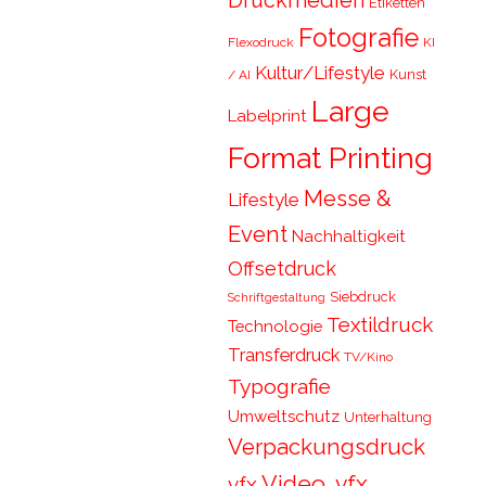
Druckmedien
Etiketten
Fotografie
Flexodruck
KI
Kultur/Lifestyle
Kunst
/ AI
Large
Labelprint
Format Printing
Messe &
Lifestyle
Event
Nachhaltigkeit
Offsetdruck
Siebdruck
Schriftgestaltung
Textildruck
Technologie
Transferdruck
TV/Kino
Typografie
Umweltschutz
Unterhaltung
Verpackungsdruck
Video, vfx,
vfx