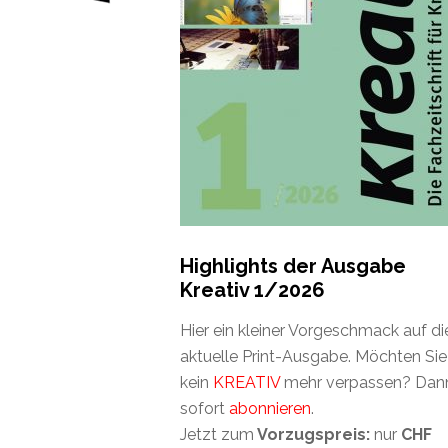
Highlights der Ausgabe
Kreativ 1/2026
Hier ein kleiner Vorgeschmack auf di
aktuelle Print-Ausgabe. Möchten Sie
kein
KREATIV
mehr verpassen? Dan
sofort
abonnieren
.
Jetzt zum
Vorzugspreis:
nur
CHF