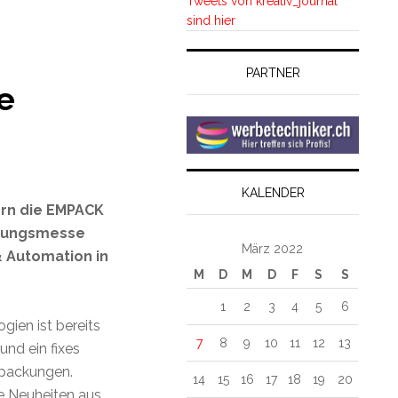
Tweets von kreativ_journal
sind hier
PARTNER
e
KALENDER
Bern die EMPACK
ckungsmesse
März 2022
 Automation in
M
D
M
D
F
S
S
1
2
3
4
5
6
ien ist bereits
7
8
9
10
11
12
13
und ein fixes
rpackungen.
14
15
16
17
18
19
20
ie Neuheiten aus