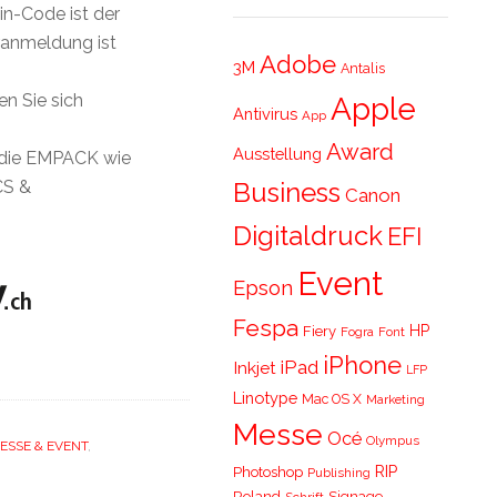
in-Code ist der
ranmeldung ist
Adobe
3M
Antalis
n Sie sich
Apple
Antivirus
App
Award
Ausstellung
r die EMPACK wie
Business
CS &
Canon
Digitaldruck
EFI
Event
Epson
Fespa
HP
Fiery
Fogra
Font
iPhone
iPad
Inkjet
LFP
Linotype
Mac OS X
Marketing
Messe
Océ
Olympus
ESSE & EVENT
,
RIP
Photoshop
Publishing
Roland
Signage
Schrift