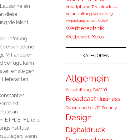
H Lausanne ein
Smartphone
Textildruck
UV
Veranstaltung
an diese
Verpackung
Vutek
Verpackungsdruck
g vielleicht
Werbetechnik
Xerox
Wettbewerb
ie Lieferung
t verschiedene
i. Mit anderen
KATEGORIEN
d verfügt, kann
sten einsteigen.
Allgemein
s Lieferanten
Award
Ausstellung
 konstanten
Broadcast
Business
verdankt,
Cybersicherheit/IT-Security
inute an
Design
len ETH, EPFL und
ngsinstitute
Digitaldruck
loszulegen, wenn