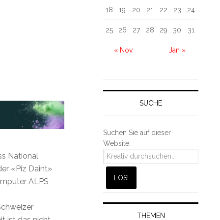
18
19
20
21
22
23
24
25
26
27
28
29
30
31
« Nov
Jan »
SUCHE
Suchen Sie auf dieser
Website:
ss National
er «Piz Daint»
omputer ALPS
Schweizer
THEMEN
t ist das nicht