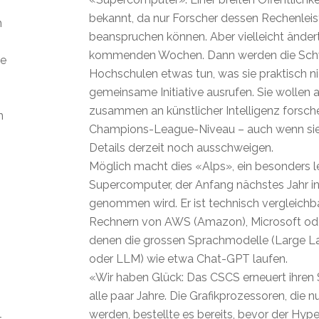
bekannt, da nur Forscher dessen Rechenlei
m
beanspruchen können. Aber vielleicht ändert
kommenden Wochen. Dann werden die Sch
ie
Hochschulen etwas tun, was sie praktisch n
gemeinsame Initiative ausrufen. Sie wollen
zusammen an künstlicher Intelligenz forsch
n
Champions-League-Niveau – auch wenn sie 
Details derzeit noch ausschweigen.
Möglich macht dies «Alps», ein besonders l
Supercomputer, der Anfang nächstes Jahr in
genommen wird. Er ist technisch vergleichb
Rechnern von AWS (Amazon), Microsoft ode
denen die grossen Sprachmodelle (Large 
oder LLM) wie etwa Chat-GPT laufen.
«Wir haben Glück: Das CSCS erneuert ihre
alle paar Jahre. Die Grafikprozessoren, die nu
werden, bestellte es bereits, bevor der Hy