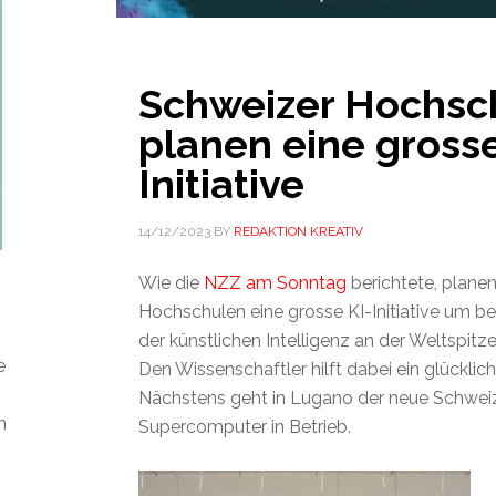
Schweizer Hochsc
planen eine grosse
Initiative
14/12/2023
BY
REDAKTION KREATIV
Wie die
NZZ am Sonntag
berichtete, plane
Hochschulen eine grosse KI-Initiative um be
der künstlichen Intelligenz an der Weltspit
e
Den Wissenschaftler hilft dabei ein glückli
Nächstens geht in Lugano der neue Schwei
n
Supercomputer in Betrieb.