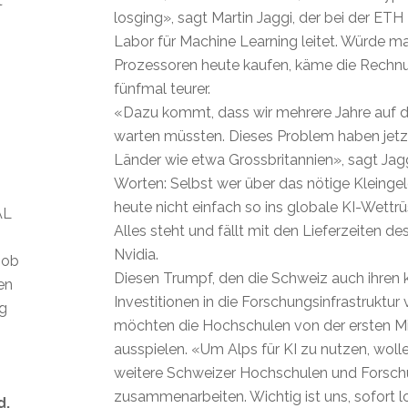
t
losging», sagt Martin Jaggi, der bei der ET
Labor für Machine Learning leitet. Würde m
Prozessoren heute kaufen, käme die Rechnun
fünfmal teurer.
«Dazu kommt, dass wir mehrere Jahre auf d
warten müssten. Dieses Problem haben jetz
Länder wie etwa Grossbritannien», sagt Jagg
Worten: Selbst wer über das nötige Kleingel
heute nicht einfach so ins globale KI-Wettrü
AL
Alles steht und fällt mit den Lieferzeiten de
Nvidia.
 ob
Diesen Trumpf, den die Schweiz auch ihren
len
Investitionen in die Forschungsinfrastruktur 
ig
möchten die Hochschulen von der ersten M
ausspielen. «Um Alps für KI zu nutzen, wol
weitere Schweizer Hochschulen und Forschu
zusammenarbeiten. Wichtig ist uns, sofort 
d.