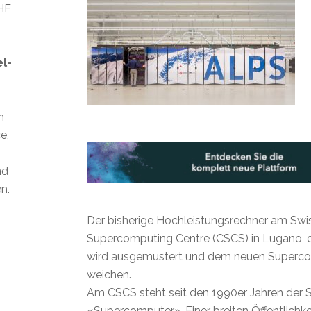
CHF
el-
n
e,
nd
n.
Der bisherige Hochleistungsrechner am Swi
Supercomputing Centre (CSCS) in Lugano, d
wird ausgemustert und dem neuen Superc
weichen.
Am CSCS steht seit den 1990er Jahren der 
«Supercomputer». Einer breiten Öffentlichkei