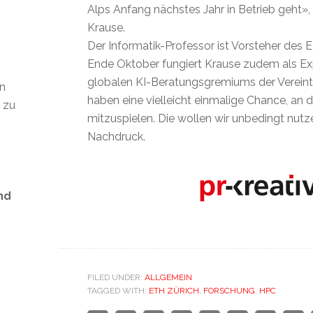
Alps Anfang nächstes Jahr in Betrieb geht»,
Krause.
Der Informatik-Professor ist Vorsteher des E
Ende Oktober fungiert Krause zudem als Ex
globalen KI-Beratungsgremiums der Vereint
en
haben eine vielleicht einmalige Chance, an 
t zu
mitzuspielen. Die wollen wir unbedingt nutze
Nachdruck.
nd
s
FILED UNDER:
ALLGEMEIN
TAGGED WITH:
ETH ZÜRICH
,
FORSCHUNG
,
HPC