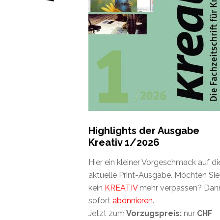
Highlights der Ausgabe
Kreativ 1/2026
Hier ein kleiner Vorgeschmack auf di
aktuelle Print-Ausgabe. Möchten Sie
kein
KREATIV
mehr verpassen? Dan
sofort
abonnieren
.
Jetzt zum
Vorzugspreis:
nur
CHF