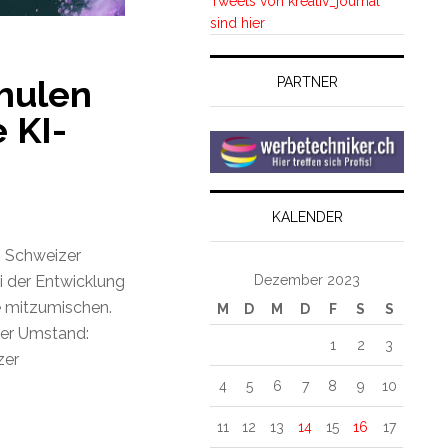
Tweets von kreativ_journal
sind hier
hulen
PARTNER
 KI-
KALENDER
n Schweizer
Dezember 2023
i der Entwicklung
ze mitzumischen.
M
D
M
D
F
S
S
cher Umstand:
1
2
3
zer
4
5
6
7
8
9
10
11
12
13
14
15
16
17