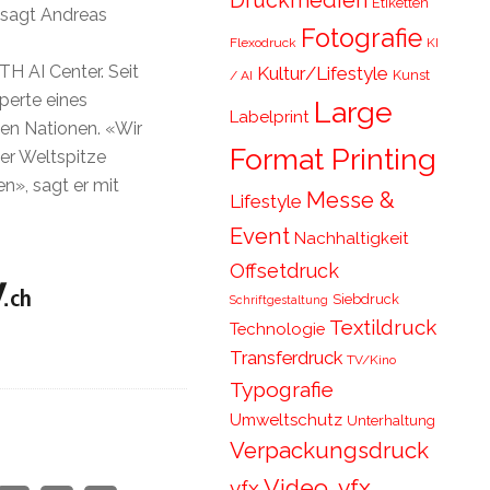
Druckmedien
Etiketten
 sagt Andreas
Fotografie
Flexodruck
KI
TH AI Center. Seit
Kultur/Lifestyle
Kunst
/ AI
perte eines
Large
Labelprint
en Nationen. «Wir
Format Printing
der Weltspitze
n», sagt er mit
Messe &
Lifestyle
Event
Nachhaltigkeit
Offsetdruck
Siebdruck
Schriftgestaltung
Textildruck
Technologie
Transferdruck
TV/Kino
Typografie
Umweltschutz
Unterhaltung
Verpackungsdruck
Video, vfx,
vfx