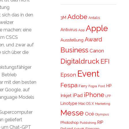
stung
 sich das in den
Adobe
3M
Antalis
weizer
Apple
Antivirus
ie machen: eine
App
 am CSCS
Award
Ausstellung
en, und zwar auf
Business
Canon
sich über die
Digitaldruck
EFI
eistungsfähiger
Event
Epson
 Betrieb
ar mit den besten
Fespa
HP
Fiery
Fogra
Font
r Google, auf
iPhone
iPad
Inkjet
LFP
Language Models
Linotype
Mac OS X
Marketing
Messe
n Supercomputer
Océ
Olympus
n geliefert
RIP
Photoshop
Publishing
pe um Chat-GPT
Roland
Signage
Schrift