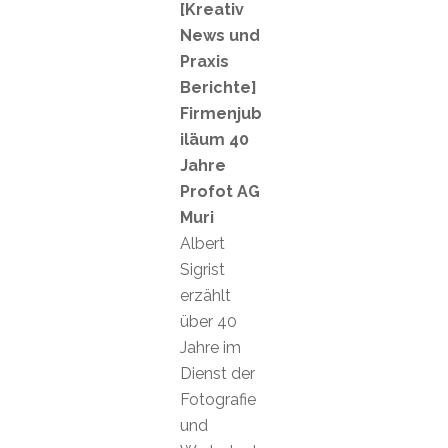
[Kreativ
News und
Praxis
Berichte]
Firmenjub
iläum 40
Jahre
Profot AG
Muri
Albert
Sigrist
erzählt
über 40
Jahre im
Dienst der
Fotografie
und