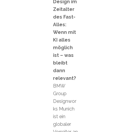
Design im
Zeitalter
des Fast-
Alles:
Wenn mit
KI alles
möglich
ist – was
bleibt
dann
relevant?
BMW
Group
Designwor
ks Munich
ist ein
globaler
Vorreiter an