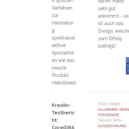
e Sputter-
die im Markt
Verfahren
sehr gut
zur
ankommt – es
Herstellun
ist auch das
g
Design, welch
spektralsel
zum Erfolg
ektiver
beiträgt.“
Spezialfoli
en wie das
neuste
Produkt
HelioShield
.
FILED UNDER:
Kreativ-
ALLGEMEIN
,
DESI
Testberic
FOTOGRAFIE
ht:
TAGGED WITH:
AUSZEICHNUNG
,
CorelDRA