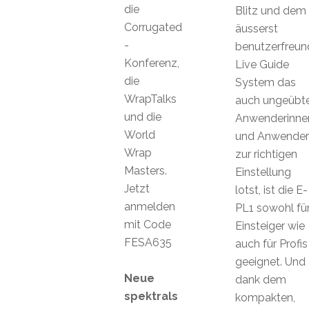
die
Blitz und dem
Corrugated
äusserst
-
benutzerfreun
Konferenz,
Live Guide
die
System das
WrapTalks
auch ungeübt
und die
Anwenderinne
World
und Anwender
Wrap
zur richtigen
Masters.
Einstellung
Jetzt
lotst, ist die E-
anmelden
PL1 sowohl fü
mit Code
Einsteiger wie
FESA635
auch für Profis
geeignet. Und
Neue
dank dem
spektrals
kompakten,