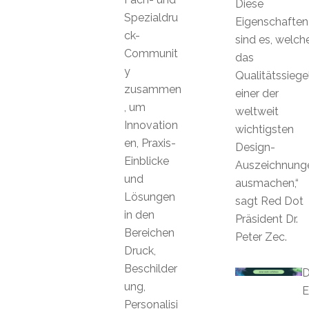
Diese
Spezialdru
Eigenschaften
ck-
sind es, welch
Communit
das
y
Qualitätssiege
zusammen
einer der
, um
weltweit
Innovation
wichtigsten
en, Praxis-
Design-
Einblicke
Auszeichnung
und
ausmachen,“
Lösungen
sagt Red Dot
in den
Präsident Dr.
Bereichen
Peter Zec.
Druck,
Beschilder
D
ung,
E
Personalisi