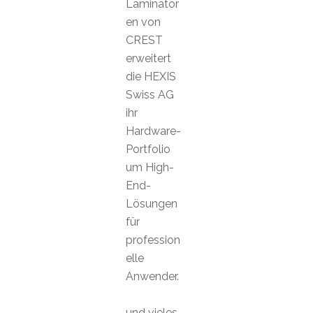
Laminator
en von
CREST
erweitert
die HEXIS
Swiss AG
ihr
Hardware-
Portfolio
um High-
End-
Lösungen
für
profession
elle
Anwender.
und vieles