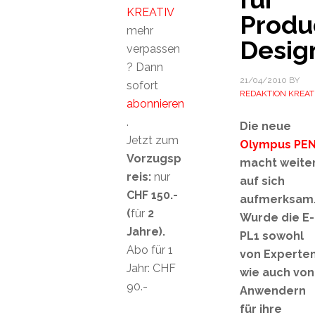
KREATIV
Produ
mehr
Desig
verpassen
? Dann
21/04/2010
BY
sofort
REDAKTION KREAT
abonnieren
.
Die neue
Jetzt zum
Olympus PE
Vorzugsp
macht weite
reis:
nur
auf sich
CHF 150.-
aufmerksam
(
für
2
Wurde die E-
Jahre).
PL1 sowohl
Abo für 1
von Experte
Jahr: CHF
wie auch von
90.-
Anwendern
für ihre