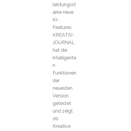
leistungsst
arke neue
KI-
Features.
KREATIV-
JOURNAL
hat die
intelligente
n
Funktionen
der
neuesten
Version
getestet
und zeigt
ob
Kreative