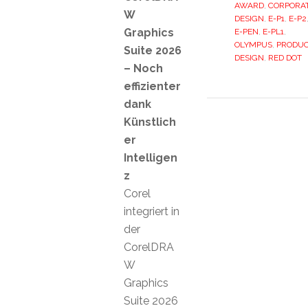
AWARD
,
CORPORA
W
DESIGN
,
E-P1
,
E-P2
Graphics
E-PEN
,
E-PL1
,
OLYMPUS
,
PRODU
Suite 2026
DESIGN
,
RED DOT
– Noch
effizienter
dank
Künstlich
er
Intelligen
z
Corel
integriert in
der
CorelDRA
W
Graphics
Suite 2026