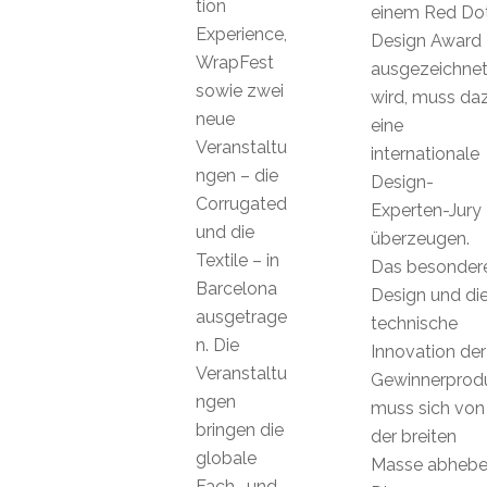
tion
einem Red Do
Experience,
Design Award
WrapFest
ausgezeichne
sowie zwei
wird, muss da
neue
eine
Veranstaltu
internationale
ngen – die
Design-
Corrugated
Experten-Jury
und die
überzeugen.
Textile – in
Das besonder
Barcelona
Design und di
ausgetrage
technische
n. Die
Innovation der
Veranstaltu
Gewinnerprod
ngen
muss sich von
bringen die
der breiten
globale
Masse abhebe
Fach- und