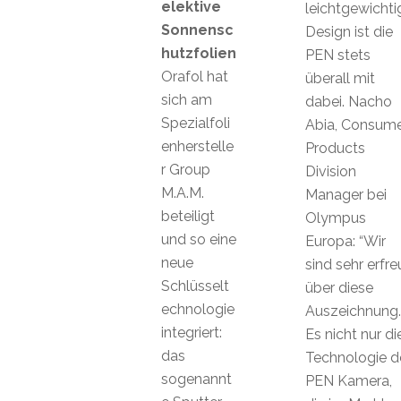
elektive
leichtgewichti
Sonnensc
Design ist die
hutzfolien
PEN stets
Orafol hat
überall mit
sich am
dabei. Nacho
Spezialfoli
Abia, Consum
enherstelle
Products
r Group
Division
M.A.M.
Manager bei
beteiligt
Olympus
und so eine
Europa: “Wir
neue
sind sehr erfre
Schlüsselt
über diese
echnologie
Auszeichnung.
integriert:
Es nicht nur di
das
Technologie d
sogenannt
PEN Kamera,