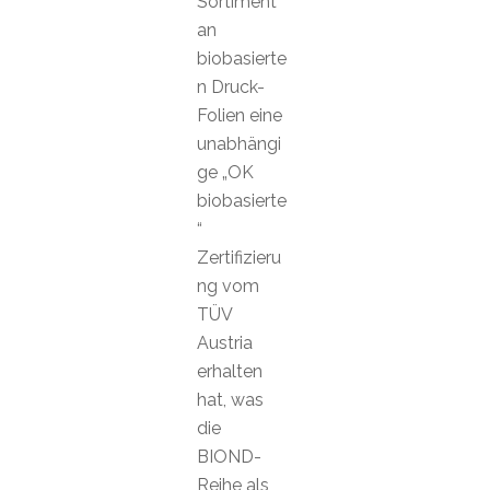
Sortiment
an
biobasierte
n Druck-
Folien eine
unabhängi
ge „OK
biobasierte
“
Zertifizieru
ng vom
TÜV
Austria
erhalten
hat, was
die
BIOND-
Reihe als