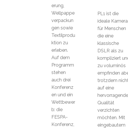
erung,
Wellpappe
PL1 ist die
verpackun
ideale Kamera
gen sowie
für Menschen
Textilprodu
die eine
ktion zu
klassische
erleben.
DSLR als zu
Auf dem
kompliziert un
Programm
zu voluminös
stehen
empfinden ab
auch drei
trotzdem nich
Konferenz
auf eine
en und ein
hervorragend
Wettbewer
Qualität
b: die
verzichten
FESPA-
möchten. Mit
Konferenz,
eingebautem