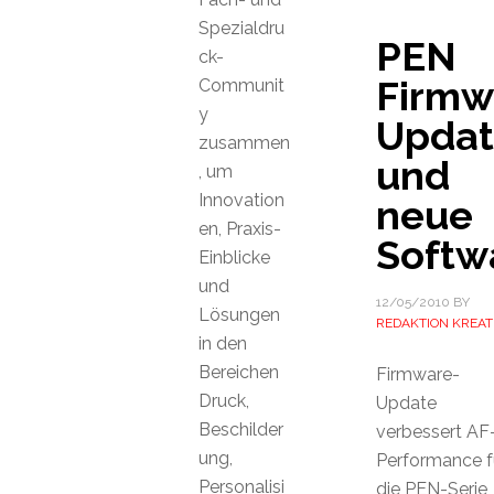
Spezialdru
PEN
ck-
Firmw
Communit
y
Upda
zusammen
und
, um
Innovation
neue
en, Praxis-
Softw
Einblicke
und
12/05/2010
BY
Lösungen
REDAKTION KREAT
in den
Bereichen
Firmware-
Druck,
Update
Beschilder
verbessert AF
ung,
Performance f
Personalisi
die PEN-Serie