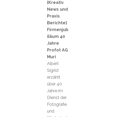
[Kreativ
News und
Praxis
Berichte]
Firmenjub
iläum 40
Jahre
Profot AG
Muri
Albert
Sigrist
erzählt
über 40
Jahre im
Dienst der
Fotografie
und