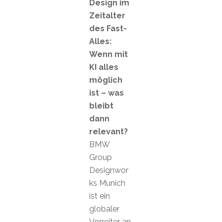
Design im
Zeitalter
des Fast-
Alles:
Wenn mit
KI alles
möglich
ist – was
bleibt
dann
relevant?
BMW
Group
Designwor
ks Munich
ist ein
globaler
Vorreiter an