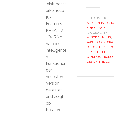
leistungsst
arke neue
KI-
FILED UNDER:
ALLGEMEIN
,
DESI
Features.
FOTOGRAFIE
KREATIV-
TAGGED WITH:
JOURNAL
AUSZEICHNUNG
,
AWARD
,
CORPORA
hat die
DESIGN
,
E-P1
,
E-P2
intelligente
E-PEN
,
E-PL1
,
n
OLYMPUS
,
PRODU
DESIGN
,
RED DOT
Funktionen
der
neuesten
Version
getestet
und zeigt
ob
Kreative