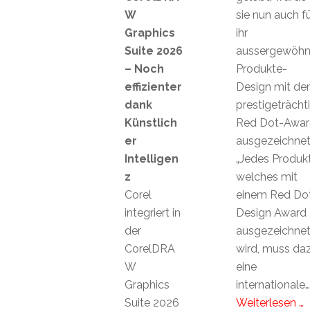
W
sie nun auch f
Graphics
ihr
Suite 2026
aussergewöhn
– Noch
Produkte-
effizienter
Design mit d
dank
prestigeträcht
Künstlich
Red Dot-Awar
er
ausgezeichnet
Intelligen
„Jedes Produkt
z
welches mit
Corel
einem Red Do
integriert in
Design Award
der
ausgezeichne
CorelDRA
wird, muss da
W
eine
Graphics
internationale…
Suite 2026
Weiterlesen …