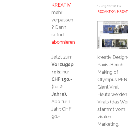
KREATIV
14/09/2010
BY
REDAKTION KREAT
mehr
verpassen
? Dann
sofort
abonnieren
.
Jetzt zum
kreativ Design
Vorzugsp
Paxis-Bericht:
reis:
nur
Making of
CHF 150.-
Olympus PEN
(
für
2
Giant Viral
Jahre).
Heute werden
Abo für 1
Virals (das Wo
Jahr: CHF
stammt vom
90.-
viralen
Marketing,