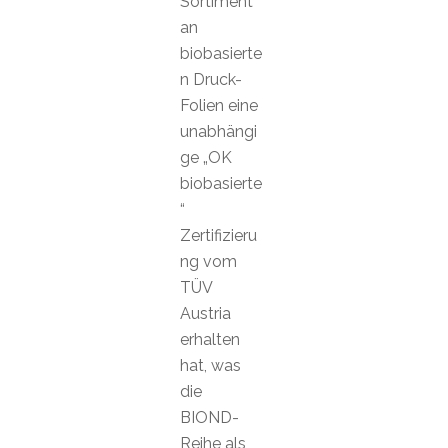
Sortiment
an
biobasierte
n Druck-
Folien eine
unabhängi
ge „OK
biobasierte
“
Zertifizieru
ng vom
TÜV
Austria
erhalten
hat, was
die
BIOND-
Reihe als