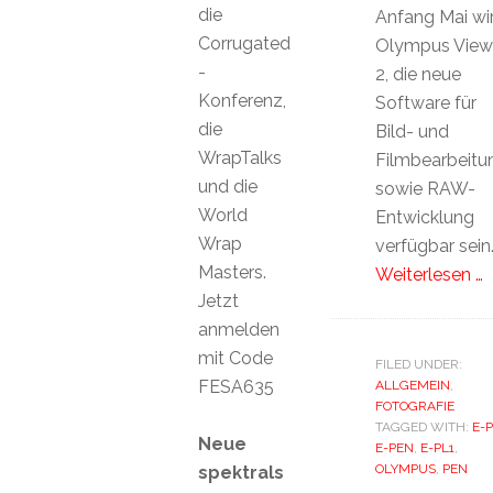
die
Anfang Mai wi
Corrugated
Olympus View
-
2, die neue
Konferenz,
Software für
die
Bild- und
WrapTalks
Filmbearbeitu
und die
sowie RAW-
World
Entwicklung
Wrap
verfügbar sein
Masters.
Weiterlesen …
Jetzt
anmelden
mit Code
FILED UNDER:
FESA635
ALLGEMEIN
,
FOTOGRAFIE
TAGGED WITH:
E-
Neue
E-PEN
,
E-PL1
,
OLYMPUS
,
PEN
spektrals