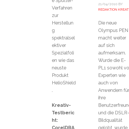
e Sputter-
21/04/2010
BY
Verfahren
REDAKTION KREAT
zur
Herstellun
Die neue
g
Olympus PEN
spektralsel
macht weiter
ektiver
auf sich
Spezialfoli
aufmerksam.
en wie das
Wurde die E-
neuste
PL1 sowohl v
Produkt
Experten wie
HelioShield
auch von
.
Anwendern fü
ihre
Kreativ-
Benutzerfreund
Testberic
und die DSLR
ht:
Bildqualität
CorelDRA
gelobt, wurde