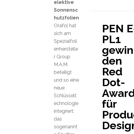
elektive
Sonnensc
hutzfolien
PEN E
Orafol hat
sich am
PL1
Spezialfoli
gewin
enherstelle
r Group
den
M.A.M.
Red
beteiligt
Dot-
und so eine
neue
Awar
Schlüsselt
für
echnologie
integriert:
Produ
das
Desig
sogenannt