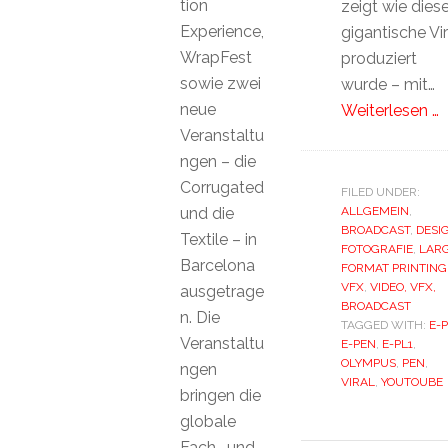
tion
zeigt wie dies
Experience,
gigantische Vir
WrapFest
produziert
sowie zwei
wurde – mit…
neue
Weiterlesen …
Veranstaltu
ngen – die
Corrugated
FILED UNDER:
und die
ALLGEMEIN
,
BROADCAST
,
DESI
Textile – in
FOTOGRAFIE
,
LAR
Barcelona
FORMAT PRINTING
VFX
,
VIDEO, VFX,
ausgetrage
BROADCAST
n. Die
TAGGED WITH:
E-
Veranstaltu
E-PEN
,
E-PL1
,
OLYMPUS
,
PEN
,
ngen
VIRAL
,
YOUTOUBE
bringen die
globale
Fach- und