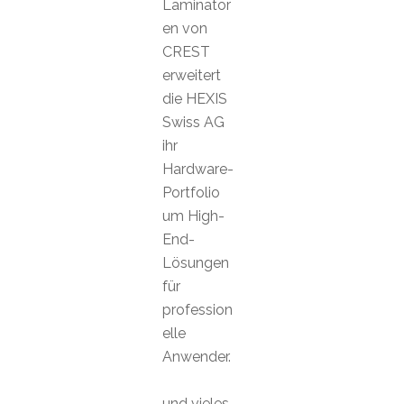
Laminator
en von
CREST
erweitert
die HEXIS
Swiss AG
ihr
Hardware-
Portfolio
um High-
End-
Lösungen
für
profession
elle
Anwender.
und vieles