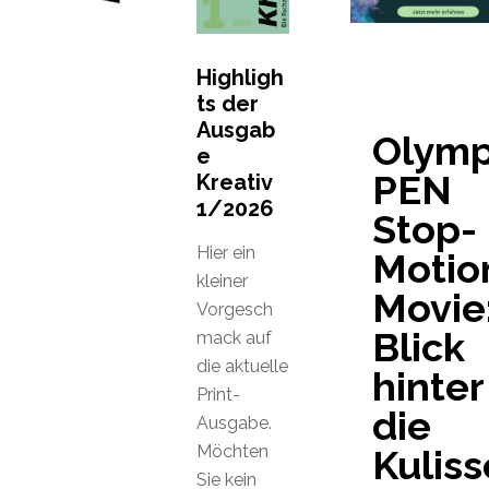
Highligh
ts der
Ausgab
Olym
e
PEN
Kreativ
1/2026
Stop-
Hier ein
Motio
kleiner
Movie
Vorgesch
Blick
mack auf
die aktuelle
hinter
Print-
die
Ausgabe.
Möchten
Kulis
Sie kein