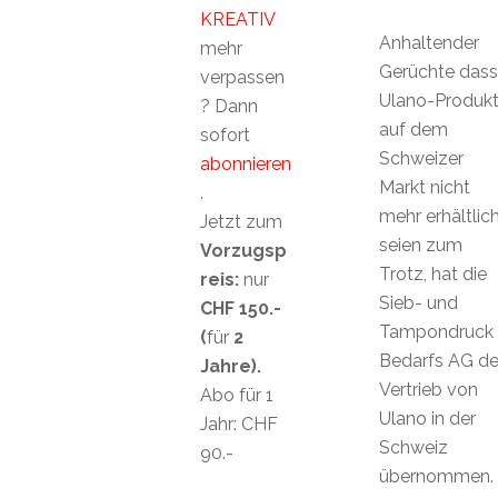
KREATIV
Anhaltender
mehr
Gerüchte dass
verpassen
Ulano-Produk
? Dann
auf dem
sofort
Schweizer
abonnieren
Markt nicht
.
mehr erhältlic
Jetzt zum
seien zum
Vorzugsp
Trotz, hat die
reis:
nur
Sieb- und
CHF 150.-
Tampondruck
(
für
2
Bedarfs AG d
Jahre).
Vertrieb von
Abo für 1
Ulano in der
Jahr: CHF
Schweiz
90.-
übernommen.