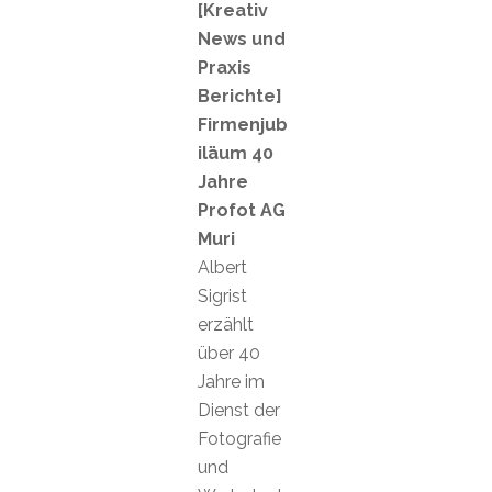
[Kreativ
News und
Praxis
Berichte]
Firmenjub
iläum 40
Jahre
Profot AG
Muri
Albert
Sigrist
erzählt
über 40
Jahre im
Dienst der
Fotografie
und