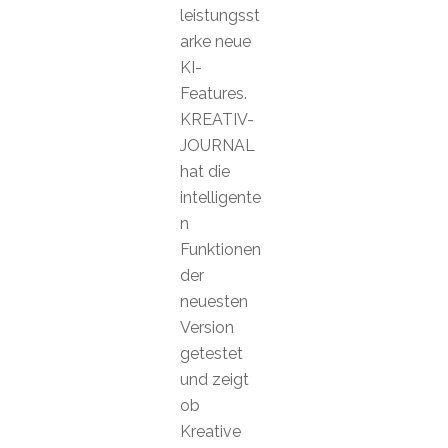
leistungsst
arke neue
KI-
Features.
KREATIV-
JOURNAL
hat die
intelligente
n
Funktionen
der
neuesten
Version
getestet
und zeigt
ob
Kreative