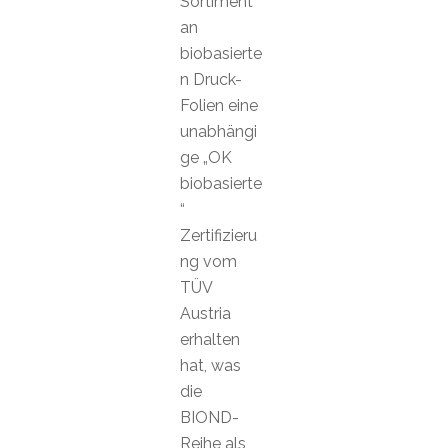
Sortiment
an
biobasierte
n Druck-
Folien eine
unabhängi
ge „OK
biobasierte
“
Zertifizieru
ng vom
TÜV
Austria
erhalten
hat, was
die
BIOND-
Reihe als