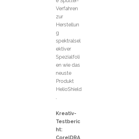
e Sputter-
Verfahren
zur
Herstellun
g
spektralsel
ektiver
Spezialfoli
en wie das
neuste
Produkt
HelioShield
.
Kreativ-
Testberic
ht:
CorelDRA