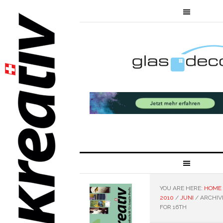
YOU ARE HERE:
HOME
2010
/
JUNI
/
ARCHIV
FOR 16TH