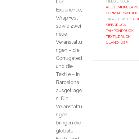
tion
FILED UNDER:
ALLGEMEIN
,
LARG
Experience,
FORMAT PRINTING
WrapFest
TAGGED WITH:
CD
SIEBDRUCK
,
sowie zwei
TAMPONDRUCK
,
neue
TEXTILDRUCK
,
Veranstaltu
ULANO
,
USP
ngen – die
Corrugated
und die
Textile – in
Barcelona
ausgetrage
n. Die
Veranstaltu
ngen
bringen die
globale
Fach- und