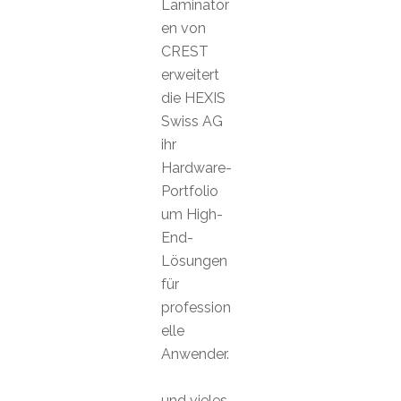
Laminator
en von
CREST
erweitert
die HEXIS
Swiss AG
ihr
Hardware-
Portfolio
um High-
End-
Lösungen
für
profession
elle
Anwender.
und vieles