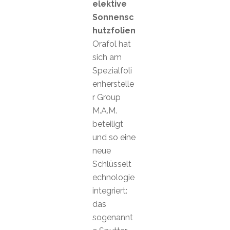
elektive
Sonnensc
hutzfolien
Orafol hat
sich am
Spezialfoli
enherstelle
r Group
M.A.M.
beteiligt
und so eine
neue
Schlüsselt
echnologie
integriert:
das
sogenannt