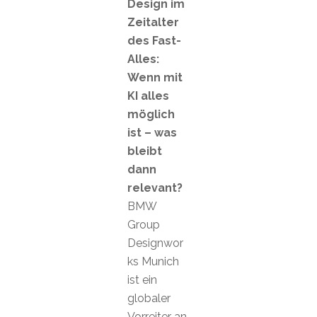
Design im
Zeitalter
des Fast-
Alles:
Wenn mit
KI alles
möglich
ist – was
bleibt
dann
relevant?
BMW
Group
Designwor
ks Munich
ist ein
globaler
Vorreiter an