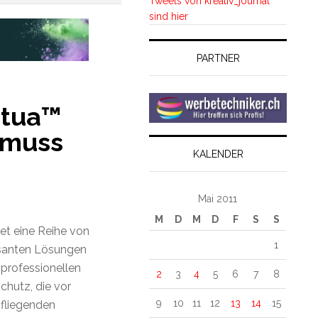
Tweets von kreativ_journal
sind hier
PARTNER
rtua™
 muss
KALENDER
Mai 2011
M
D
M
D
F
S
S
et eine Reihe von
1
ssanten Lösungen
 professionellen
2
3
4
5
6
7
8
hutz, die vor
9
10
11
12
13
14
15
 fliegenden