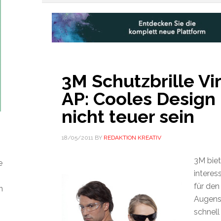
3M Schutzbrille Vi
AP: Cooles Design
nicht teuer sein
18/05/2011
BY
REDAKTION KREATIV
3M biet
e
intere
für den
n
Augensc
schnell