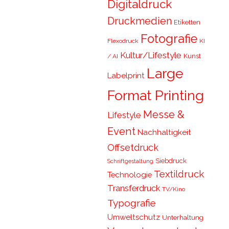
Digitaldruck
Druckmedien
Etiketten
Fotografie
Flexodruck
KI
Kultur/Lifestyle
Kunst
/ AI
Large
Labelprint
Format Printing
Messe &
Lifestyle
Event
Nachhaltigkeit
Offsetdruck
Siebdruck
Schriftgestaltung
Textildruck
Technologie
Transferdruck
TV/Kino
Typografie
Umweltschutz
Unterhaltung