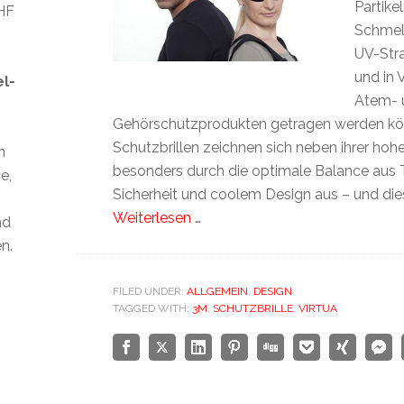
Partikel
CHF
Schmel
UV-Str
und in 
el-
Atem- 
Gehörschutzprodukten getragen werden kö
Schutzbrillen zeichnen sich neben ihrer hoh
n
besonders durch die optimale Balance aus 
e,
Sicherheit und coolem Design aus – und dies
Weiterlesen …
nd
n.
FILED UNDER:
ALLGEMEIN
,
DESIGN
TAGGED WITH:
3M
,
SCHUTZBRILLE
,
VIRTUA