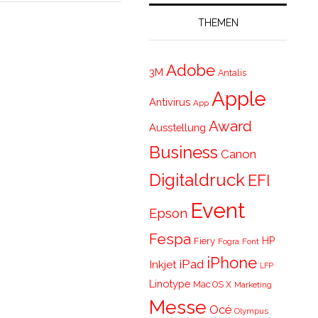
THEMEN
Adobe
3M
Antalis
Apple
Antivirus
App
Award
Ausstellung
Business
Canon
Digitaldruck
EFI
Event
Epson
Fespa
HP
Fiery
Fogra
Font
iPhone
iPad
Inkjet
LFP
Linotype
Mac OS X
Marketing
Messe
Océ
Olympus