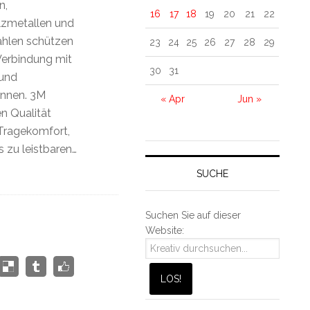
n,
16
17
18
19
20
21
22
zmetallen und
ahlen schützen
23
24
25
26
27
28
29
Verbindung mit
30
31
und
nnen. 3M
« Apr
Jun »
en Qualität
Tragekomfort,
 zu leistbaren…
SUCHE
Suchen Sie auf dieser
Website: