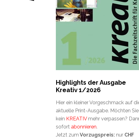
Highlights der Ausgabe
Kreativ 1/2026
Hier ein kleiner Vorgeschmack auf di
aktuelle Print-Ausgabe. Möchten Sie
kein
KREATIV
mehr verpassen? Dan
sofort
abonnieren
.
Jetzt zum
Vorzugspreis:
nur
CHF