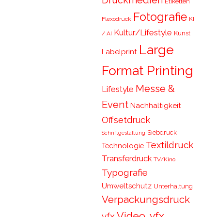
Druckmedien
Etiketten
Fotografie
Flexodruck
KI
Kultur/Lifestyle
Kunst
/ AI
Large
Labelprint
Format Printing
Messe &
Lifestyle
Event
Nachhaltigkeit
Offsetdruck
Siebdruck
Schriftgestaltung
Textildruck
Technologie
Transferdruck
TV/Kino
Typografie
Umweltschutz
Unterhaltung
Verpackungsdruck
Video, vfx,
vfx