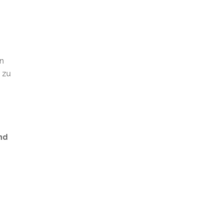
en
t zu
nd
s