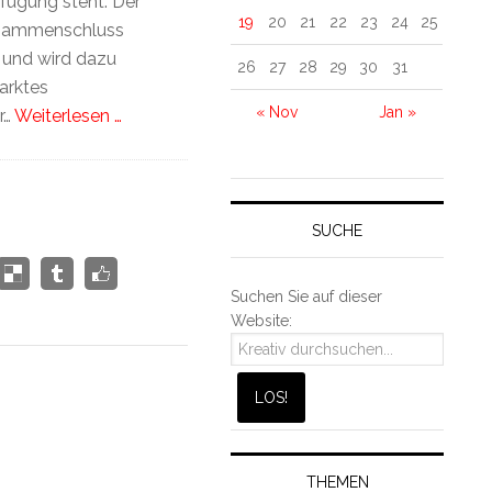
fügung steht. Der
19
20
21
22
23
24
25
usammenschluss
 und wird dazu
26
27
28
29
30
31
arktes
« Nov
Jan »
r…
Weiterlesen …
SUCHE
Suchen Sie auf dieser
Website:
THEMEN