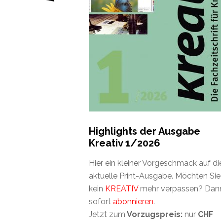
Highlights der Ausgabe
Kreativ 1/2026
Hier ein kleiner Vorgeschmack auf di
aktuelle Print-Ausgabe. Möchten Sie
kein
KREATIV
mehr verpassen? Dan
sofort
abonnieren
.
Jetzt zum
Vorzugspreis:
nur
CHF