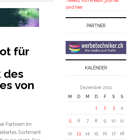
Tweets von kreativ_journal
sind hier
PARTNER
ot für
KALENDER
k des
es von
Dezember 2011
M
D
M
D
F
S
S
1
2
3
4
5
6
7
8
9
10
11
l Partnern im
eitertes Sortiment
12
13
14
15
16
17
18