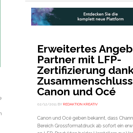
Erweitertes Angeb
Partner mit LFP-
Zertifizierung dan
Zusammenschluss
Canon und Océ
e
02/12/2011
BY
REDAKTION KREATIV
n
Canon und Océ geben bekannt, dass Channe
Bereich Grossformatdruck ab sofort ein erw