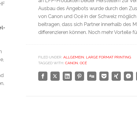
an LFP-Produkten beider Herstellern zur Ver
CHF
Ausbau des Angebots wurde durch den Z
von Canon und Océ in der Schweiz möglich
beitragen, dass sich Partner innerhalb des M
el-
differenzieren können. Noch mehr Vorteile fü
n
FILED UNDER:
ALLGEMEIN
,
LARGE FORMAT PRINTING
e,
TAGGED WITH:
CANON
,
OCÉ
nd
n.