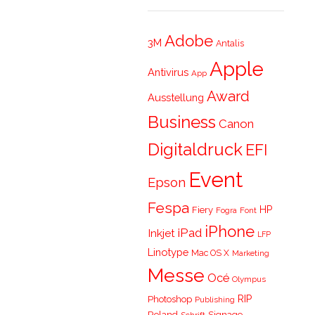
Adobe
3M
Antalis
Apple
Antivirus
App
Award
Ausstellung
Business
Canon
Digitaldruck
EFI
Event
Epson
Fespa
HP
Fiery
Fogra
Font
iPhone
iPad
Inkjet
LFP
Linotype
Mac OS X
Marketing
Messe
Océ
Olympus
RIP
Photoshop
Publishing
Roland
Signage
Schrift