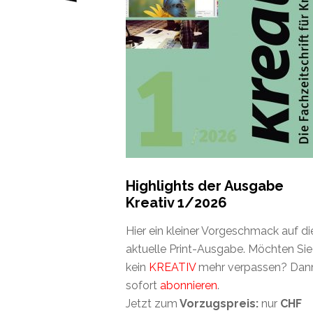
Highlights der Ausgabe
Kreativ 1/2026
Hier ein kleiner Vorgeschmack auf di
aktuelle Print-Ausgabe. Möchten Sie
kein
KREATIV
mehr verpassen? Dan
sofort
abonnieren
.
Jetzt zum
Vorzugspreis:
nur
CHF