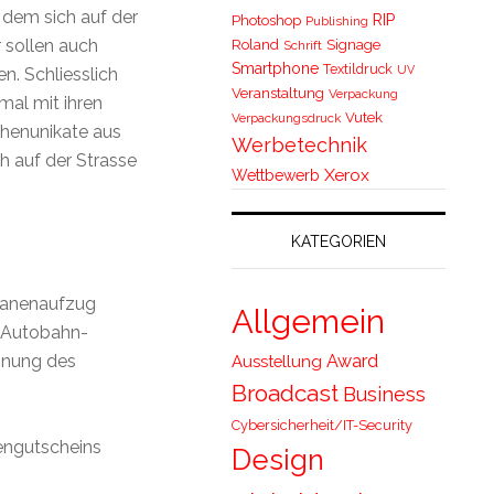
dem sich auf der
RIP
Photoshop
Publishing
 sollen auch
Roland
Signage
Schrift
Smartphone
Textildruck
UV
n. Schliesslich
Veranstaltung
Verpackung
mal mit ihren
Vutek
Verpackungsdruck
henunikate aus
Werbetechnik
h auf der Strasse
Xerox
Wettbewerb
KATEGORIEN
Planenaufzug
Allgemein
n Autobahn-
Award
nnung des
Ausstellung
Broadcast
Business
Cybersicherheit/IT-Security
engutscheins
Design