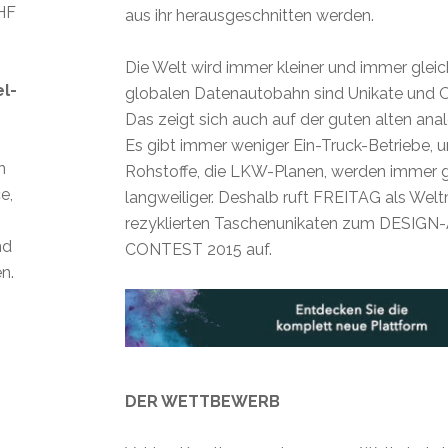
CHF
aus ihr herausgeschnitten werden.
Die Welt wird immer kleiner und immer gleich
el-
globalen Datenautobahn sind Unikate und Or
Das zeigt sich auch auf der guten alten an
Es gibt immer weniger Ein-Truck-Betriebe, 
n
Rohstoffe, die LKW-Planen, werden immer g
e,
langweiliger. Deshalb ruft FREITAG als Wel
rezyklierten Taschenunikaten zum DESIG
nd
CONTEST 2015 auf.
n.
DER WETTBEWERB