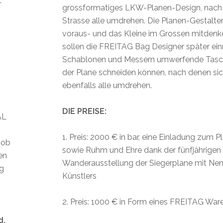
t
grossformatiges LKW-Planen-Design, nach 
Strasse alle umdrehen. Die Planen-Gestalter
voraus- und das Kleine im Grossen mitdenke
sollen die FREITAG Bag Designer später ein
Schablonen und Messern umwerfende Tasc
der Plane schneiden können, nach denen sic
ebenfalls alle umdrehen.
DIE PREISE:
AL
1. Preis: 2000 € in bar, eine Einladung zum 
 ob
sowie Ruhm und Ehre dank der fünfjährige
len
Wanderausstellung der Siegerplane mit Ne
ig
Künstlers
2. Preis: 1000 € in Form eines FREITAG War
d.