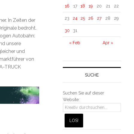
16
17
18
19
20
21
22
23
24
25
26
27
28
29
er. In Zeiten der
iginale bedroht.
30
31
alogen Autobahn:
« Feb
Apr »
und unsere
leicher und
tmarktführer von
N-A-TRUCK
SUCHE
Suchen Sie auf dieser
Website: