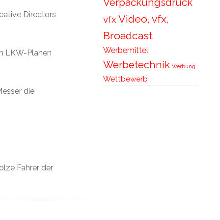
Verpackungsdruck
eative Directors
Video, vfx,
vfx
Broadcast
Werbemittel
ten LKW-Planen
Werbetechnik
Werbung
Wettbewerb
Messer die
olze Fahrer der