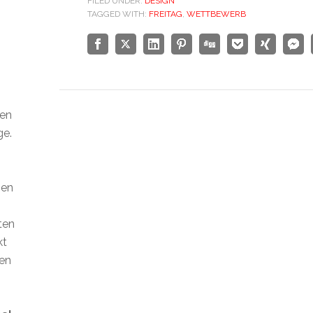
FILED UNDER:
DESIGN
TAGGED WITH:
FREITAG
,
WETTBEWERB
den
ge.
ien
ten
kt
len