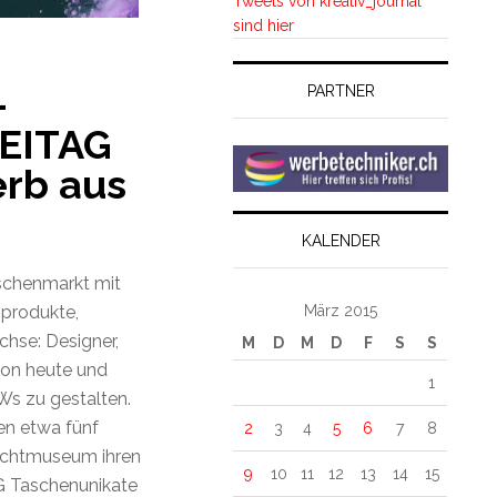
Tweets von kreativ_journal
sind hier
–
PARTNER
REITAG
rb aus
KALENDER
schenmarkt mit
März 2015
nprodukte,
chse: Designer,
M
D
M
D
F
S
S
von heute und
1
Ws zu gestalten.
en etwa fünf
2
3
4
5
6
7
8
lichtmuseum ihren
9
10
11
12
13
14
15
AG Taschenunikate