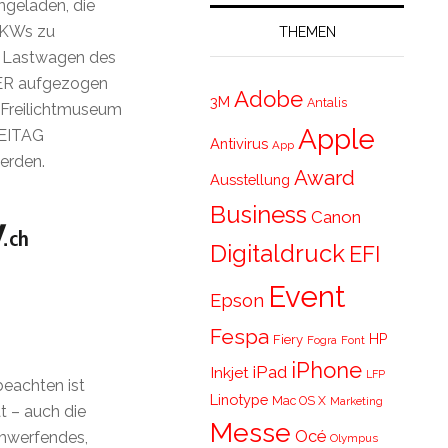
ngeladen, die
LKWs zu
THEMEN
en Lastwagen des
ER aufgezogen
Adobe
3M
Antalis
-Freilichtmuseum
Apple
REITAG
Antivirus
App
erden.
Award
Ausstellung
Business
Canon
Digitaldruck
EFI
Event
Epson
Fespa
HP
Fiery
Fogra
Font
iPhone
iPad
Inkjet
LFP
beachten ist
Linotype
Mac OS X
Marketing
t – auch die
Messe
Océ
umwerfendes,
Olympus