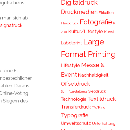
Digitaldruck
ngutscheins
Druckmedien
Etiketten
n man sich ab
Fotografie
Flexodruck
KI
signatruck
Kultur/Lifestyle
Kunst
/ AI
Large
Labelprint
Format Printing
Messe &
Lifestyle
d eine F-
Event
Nachhaltigkeit
unbestechlichen
Offsetdruck
ählen. Daraus
Siebdruck
Schriftgestaltung
Online-Voting
Textildruck
Technologie
n Siegern des
Transferdruck
TV/Kino
Typografie
Umweltschutz
Unterhaltung