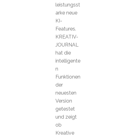
leistungsst
arke neue
KI-
Features.
KREATIV-
JOURNAL
hat die
intelligente
n
Funktionen
der
neuesten
Version
getestet
und zeigt
ob
Kreative