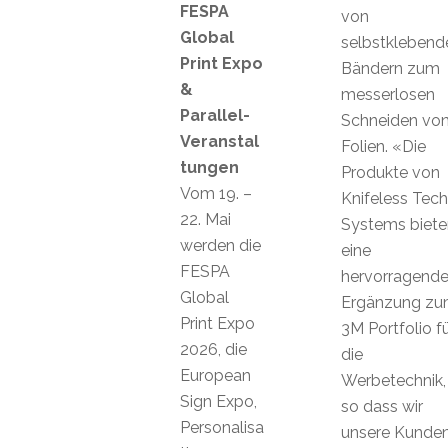
FESPA
von
Global
selbstklebend
Print Expo
Bändern zum
&
messerlosen
Parallel-
Schneiden vo
Veranstal
Folien. «Die
tungen
Produkte von
Vom 19. –
Knifeless Tech
22. Mai
Systems biete
werden die
eine
FESPA
hervorragend
Global
Ergänzung z
Print Expo
3M Portfolio f
2026, die
die
European
Werbetechnik,
Sign Expo,
so dass wir
Personalisa
unsere Kunde