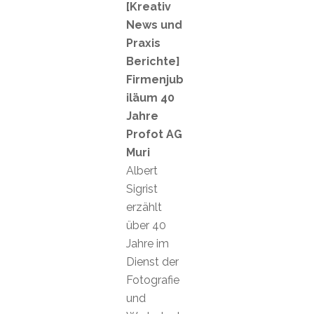
[Kreativ
News und
Praxis
Berichte]
Firmenjub
iläum 40
Jahre
Profot AG
Muri
Albert
Sigrist
erzählt
über 40
Jahre im
Dienst der
Fotografie
und