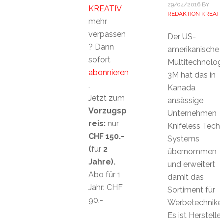
29/04/2016
BY
KREATIV
REDAKTION KREAT
mehr
verpassen
Der US-
? Dann
amerikanische
sofort
Multitechnolo
abonnieren
3M hat das in
.
Kanada
Jetzt zum
ansässige
Vorzugsp
Unternehmen
reis:
nur
Knifeless Tech
CHF 150.-
Systems
(
für
2
übernommen
Jahre).
und erweitert
Abo für 1
damit das
Jahr: CHF
Sortiment für
90.-
Werbetechnike
Es ist Herstelle