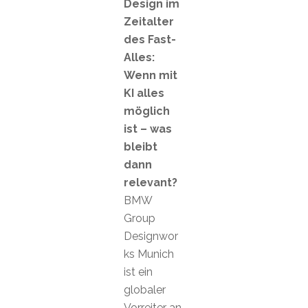
Design im
Zeitalter
des Fast-
Alles:
Wenn mit
KI alles
möglich
ist – was
bleibt
dann
relevant?
BMW
Group
Designwor
ks Munich
ist ein
globaler
Vorreiter an