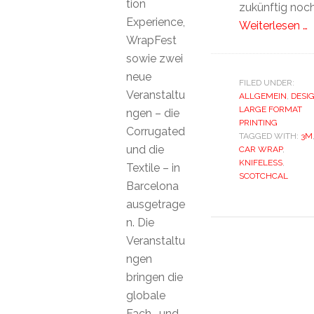
tion
zukünftig noc
Experience,
Weiterlesen …
WrapFest
sowie zwei
neue
FILED UNDER:
Veranstaltu
ALLGEMEIN
,
DESI
LARGE FORMAT
ngen – die
PRINTING
Corrugated
TAGGED WITH:
3M
und die
CAR WRAP
,
KNIFELESS
,
Textile – in
SCOTCHCAL
Barcelona
ausgetrage
n. Die
Veranstaltu
ngen
bringen die
globale
Fach- und