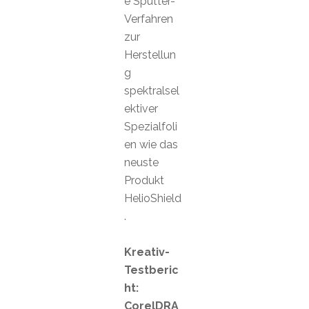
e Sputter-
Verfahren
zur
Herstellun
g
spektralsel
ektiver
Spezialfoli
en wie das
neuste
Produkt
HelioShield
.
Kreativ-
Testberic
ht:
CorelDRA