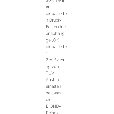
Sortiment
an
biobasierte
n Druck-
Folien eine
unabhängi
ge „OK
biobasierte
“
Zertifizieru
ng vom
TÜV
Austria
erhalten
hat, was
die
BIOND-
Reihe als