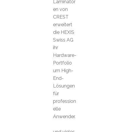
Laminator
en von
CREST
erweitert
die HEXIS
Swiss AG
ihr
Hardware-
Portfolio
um High-
End-
Lösungen
für
profession
elle
Anwender.
und vieles