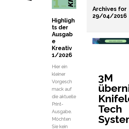
Archives for
29/04/2016
Highligh
ts der
Ausgab
e
Kreativ
1/2026
Hier ein
kleiner
3M
Vorgesch
übern
mack auf
Knifel
die aktuelle
Print-
Tech
Ausgabe.
Syste
Möchten
Sie kein