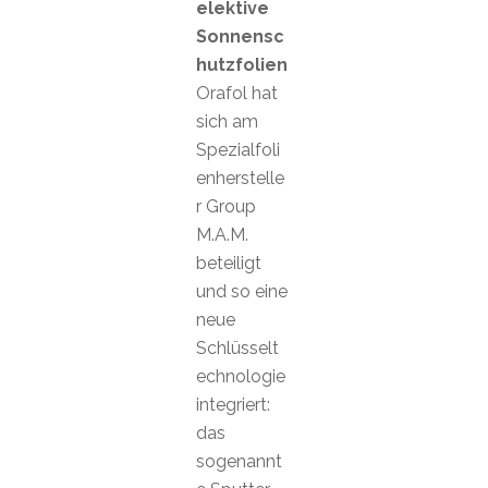
elektive
Sonnensc
hutzfolien
Orafol hat
sich am
Spezialfoli
enherstelle
r Group
M.A.M.
beteiligt
und so eine
neue
Schlüsselt
echnologie
integriert:
das
sogenannt