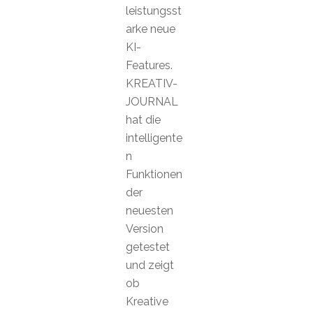
leistungsst
arke neue
KI-
Features.
KREATIV-
JOURNAL
hat die
intelligente
n
Funktionen
der
neuesten
Version
getestet
und zeigt
ob
Kreative