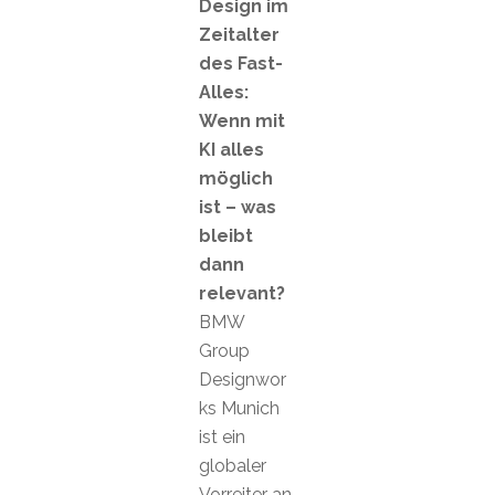
Design im
Zeitalter
des Fast-
Alles:
Wenn mit
KI alles
möglich
ist – was
bleibt
dann
relevant?
BMW
Group
Designwor
ks Munich
ist ein
globaler
Vorreiter an