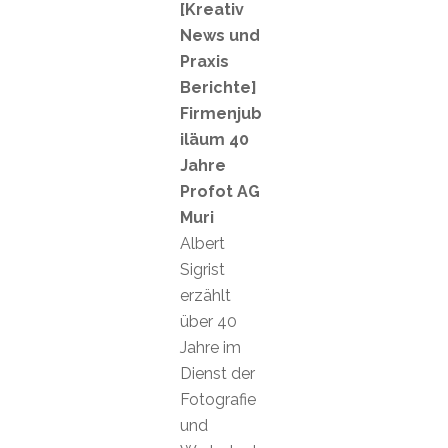
[Kreativ
News und
Praxis
Berichte]
Firmenjub
iläum 40
Jahre
Profot AG
Muri
Albert
Sigrist
erzählt
über 40
Jahre im
Dienst der
Fotografie
und