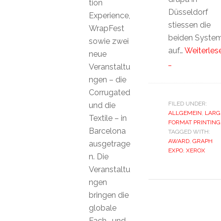
tion
Düsseldorf
Experience,
stiessen die
WrapFest
beiden Syste
sowie zwei
auf…
Weiterles
neue
…
Veranstaltu
ngen – die
Corrugated
FILED UNDER:
und die
ALLGEMEIN
,
LARG
Textile – in
FORMAT PRINTING
Barcelona
TAGGED WITH:
AWARD
,
GRAPH
ausgetrage
EXPO
,
XEROX
n. Die
Veranstaltu
ngen
bringen die
globale
Fach- und