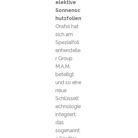
elektive
Sonnensc
hutzfolien
Orafol hat
sich am
Spezialfoli
enherstelle
r Group
M.A.M.
beteiligt
und so eine
neue
Schlüsselt
echnologie
integriert:
das
sogenannt