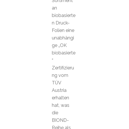
Sortiment
an
biobasierte
n Druck-
Folien eine
unabhängi
ge „OK
biobasierte
“
Zertifizieru
ng vom
TÜV
Austria
erhalten
hat, was
die
BIOND-
Reihe als