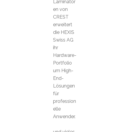
Laminator
en von
CREST
erweitert
die HEXIS
Swiss AG
ihr
Hardware-
Portfolio
um High-
End-
Lösungen
für
profession
elle
Anwender.
und vieles