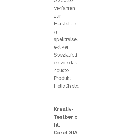
e Sputter-
Verfahren
zur
Herstellun
g
spektralsel
ektiver
Spezialfoli
en wie das
neuste
Produkt
HelioShield
.
Kreativ-
Testberic
ht:
CorelDRA