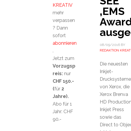
SEE
KREATIV
‚EMS
mehr
Awar
verpassen
? Dann
ausge
sofort
abonnieren
08/09/2016
BY
.
REDAKTION KREAT
Jetzt zum
Die neuesten
Vorzugsp
Inkjet-
reis:
nur
Drucksysteme
CHF 150.-
von Xerox, die
(
für
2
Xerox Brenva
Jahre).
HD Productio
Abo für 1
Inkjet Press
Jahr: CHF
sowie das
90.-
Direct to Obje