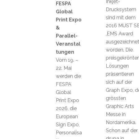
Inkjet-
FESPA
Drucksystem
Global
sind mit dem
Print Expo
2016 MUST S
&
‚EMS Award
Parallel-
ausgezeichne
Veranstal
worden. Die
tungen
preisgekrönte
Vom 19. –
Lösungen
22. Mai
präsentieren
werden die
sich auf der
FESPA
Graph Expo, d
Global
grössten
Print Expo
Graphic Arts
2026, die
Messe in
European
Nordamerika.
Sign Expo,
Schon auf der
Personalisa
drupa in