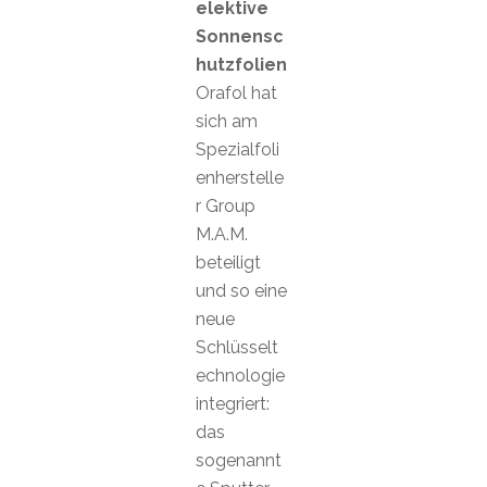
elektive
Sonnensc
hutzfolien
Orafol hat
sich am
Spezialfoli
enherstelle
r Group
M.A.M.
beteiligt
und so eine
neue
Schlüsselt
echnologie
integriert:
das
sogenannt