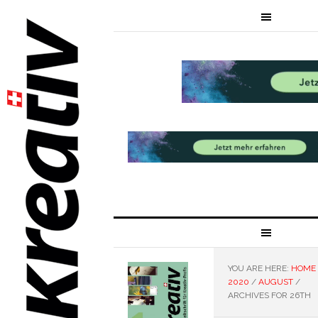
YOU ARE HERE:
HOME
2020
/
AUGUST
/
ARCHIVES FOR 26TH