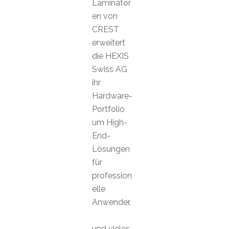
Laminator
en von
CREST
erweitert
die HEXIS
Swiss AG
ihr
Hardware-
Portfolio
um High-
End-
Lösungen
für
profession
elle
Anwender.
und vieles