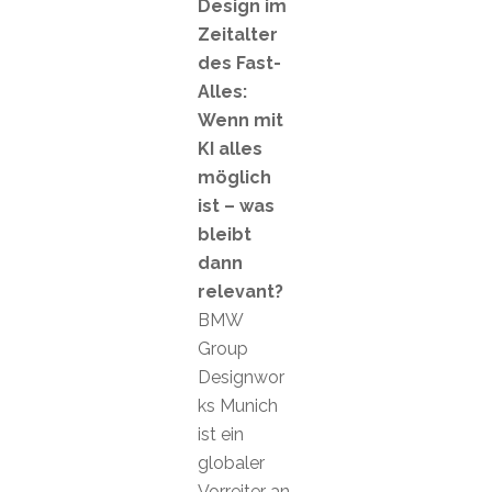
Design im
Zeitalter
des Fast-
Alles:
Wenn mit
KI alles
möglich
ist – was
bleibt
dann
relevant?
BMW
Group
Designwor
ks Munich
ist ein
globaler
Vorreiter an