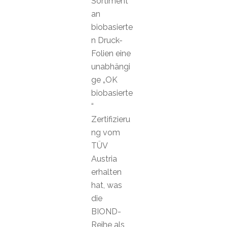
Sortiment
an
biobasierte
n Druck-
Folien eine
unabhängi
ge „OK
biobasierte
“
Zertifizieru
ng vom
TÜV
Austria
erhalten
hat, was
die
BIOND-
Reihe als