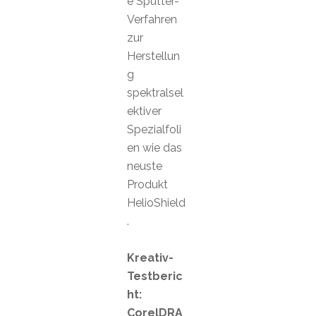
e Sputter-
Verfahren
zur
Herstellun
g
spektralsel
ektiver
Spezialfoli
en wie das
neuste
Produkt
HelioShield
.
Kreativ-
Testberic
ht:
CorelDRA