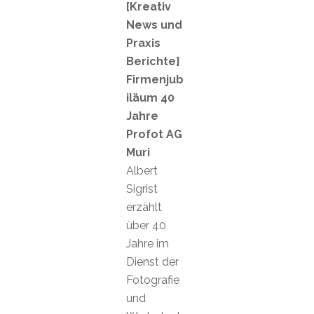
[Kreativ
News und
Praxis
Berichte]
Firmenjub
iläum 40
Jahre
Profot AG
Muri
Albert
Sigrist
erzählt
über 40
Jahre im
Dienst der
Fotografie
und