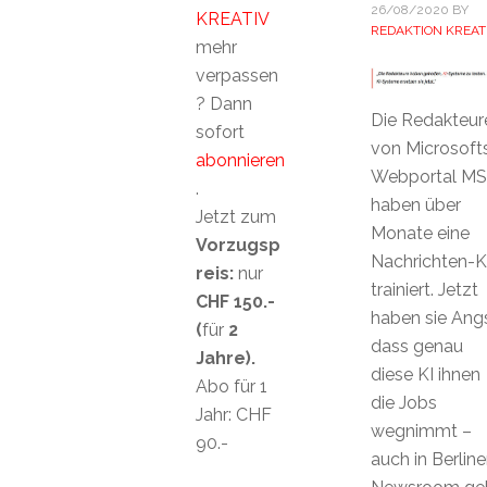
26/08/2020
BY
KREATIV
REDAKTION KREAT
mehr
verpassen
? Dann
Die Redakteur
sofort
von Microsoft
abonnieren
Webportal M
.
haben über
Jetzt zum
Monate eine
Vorzugsp
Nachrichten-K
reis:
nur
trainiert. Jetzt
CHF 150.-
haben sie Angs
(
für
2
dass genau
Jahre).
diese KI ihnen
Abo für 1
die Jobs
Jahr: CHF
wegnimmt –
90.-
auch in Berline