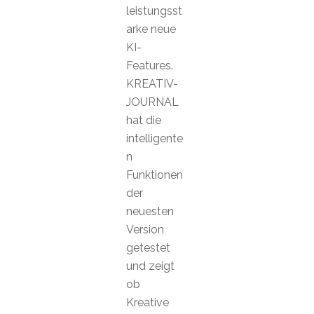
leistungsst
arke neue
KI-
Features.
KREATIV-
JOURNAL
hat die
intelligente
n
Funktionen
der
neuesten
Version
getestet
und zeigt
ob
Kreative