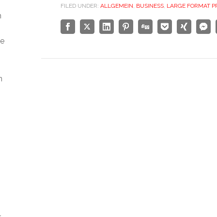
FILED UNDER:
ALLGEMEIN
,
BUSINESS
,
LARGE FORMAT P
m
ie
n