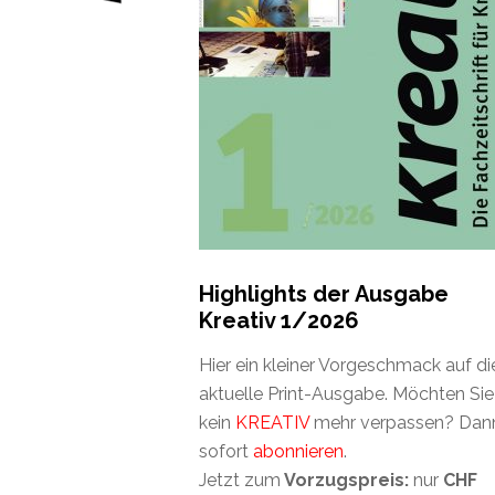
Highlights der Ausgabe
Kreativ 1/2026
Hier ein kleiner Vorgeschmack auf di
aktuelle Print-Ausgabe. Möchten Sie
kein
KREATIV
mehr verpassen? Dan
sofort
abonnieren
.
Jetzt zum
Vorzugspreis:
nur
CHF