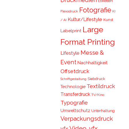
Druckmedien
Etiketten
Fotografie
Flexodruck
KI
Kultur/Lifestyle
Kunst
/ AI
Large
Labelprint
Format Printing
Messe &
Lifestyle
Event
Nachhaltigkeit
Offsetdruck
Siebdruck
Schriftgestaltung
Textildruck
Technologie
Transferdruck
TV/Kino
Typografie
Umweltschutz
Unterhaltung
Verpackungsdruck
Video, vfx,
vfx