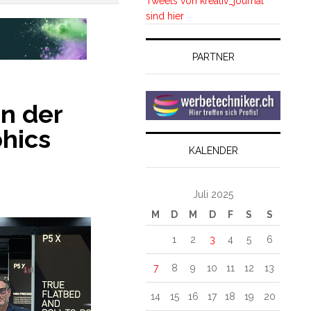
Tweets von kreativ_journal
sind hier
PARTNER
n der
phics
KALENDER
Juli 2025
M
D
M
D
F
S
S
1
2
3
4
5
6
7
8
9
10
11
12
13
14
15
16
17
18
19
20