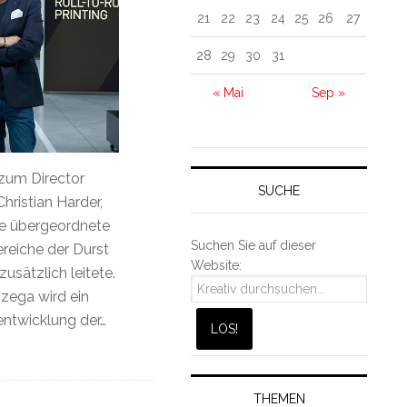
21
22
23
24
25
26
27
28
29
30
31
« Mai
Sep »
zum Director
SUCHE
hristian Harder,
die übergeordnete
Suchen Sie auf dieser
reiche der Durst
Website:
usätzlich leitete.
zzega wird ein
rentwicklung der…
THEMEN