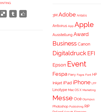
RINTING
Adobe
3M
Antalis
Apple
Antivirus
App
Award
Ausstellung
Business
Canon
Digitaldruck
EFI
Event
Epson
Fespa
HP
Fiery
Fogra
Font
iPhone
iPad
Inkjet
LFP
Linotype
Mac OS X
Marketing
Messe
Océ
Olympus
RIP
Photoshop
Publishing
Roland
Signage
Schrift