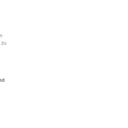
en
t zu
nd
s