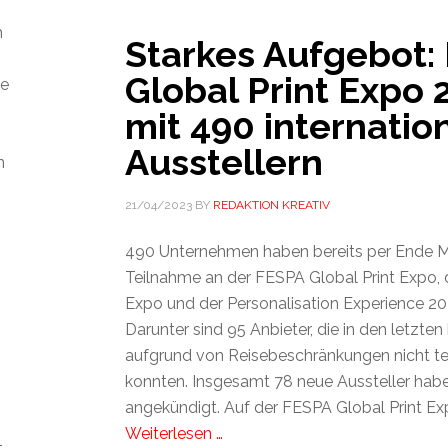
m
Starkes Aufgebot:
Global Print Expo 
ie
mit 490 internatio
Ausstellern
n
21/04/2023
BY
REDAKTION KREATIV
490 Unternehmen haben bereits per Ende M
Teilnahme an der FESPA Global Print Expo, 
Expo und der Personalisation Experience 20
Darunter sind 95 Anbieter, die in den letzten
aufgrund von Reisebeschränkungen nicht t
konnten. Insgesamt 78 neue Aussteller habe
angekündigt. Auf der FESPA Global Print E
Weiterlesen …