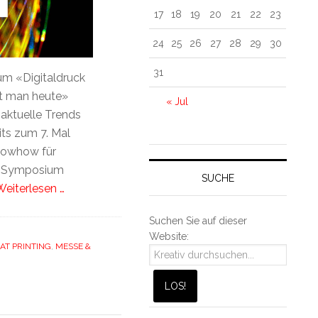
17
18
19
20
21
22
23
24
25
26
27
28
29
30
31
um «Digitaldruck
kt man heute»
« Jul
aktuelle Trends
ts zum 7. Mal
Knowhow für
as Symposium
SUCHE
Weiterlesen …
Suchen Sie auf dieser
Website:
AT PRINTING
,
MESSE &