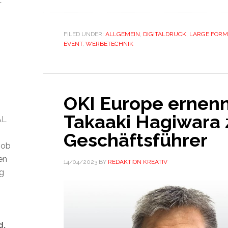
t
FILED UNDER:
ALLGEMEIN
,
DIGITALDRUCK
,
LARGE FORM
EVENT
,
WERBETECHNIK
OKI Europe ernen
Takaaki Hagiwara
AL
Geschäftsführer
 ob
len
14/04/2023
BY
REDAKTION KREATIV
ig
d.