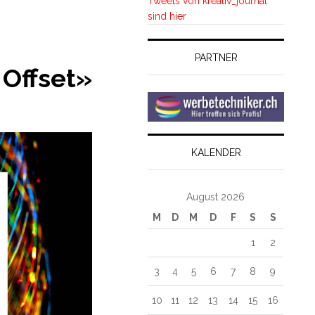
Tweets von kreativ_journal
sind hier
PARTNER
t Offset»
KALENDER
August 2026
M
D
M
D
F
S
S
1
2
3
4
5
6
7
8
9
10
11
12
13
14
15
16