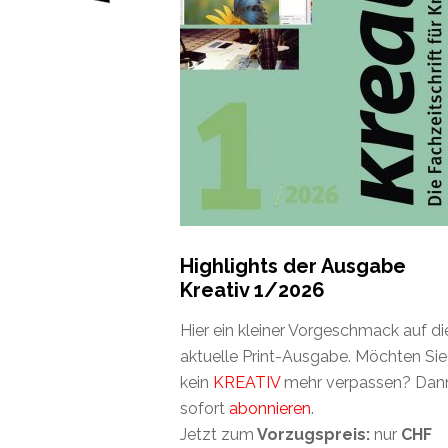
Highlights der Ausgabe
Kreativ 1/2026
Hier ein kleiner Vorgeschmack auf di
aktuelle Print-Ausgabe. Möchten Sie
kein
KREATIV
mehr verpassen? Dan
sofort
abonnieren
.
Jetzt zum
Vorzugspreis:
nur
CHF