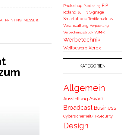
RIP
Photoshop
Publishing
Roland
Signage
Schrift
Smartphone
Textildruck
UV
AT PRINTING
,
MESSE &
Veranstaltung
Verpackung
Vutek
Verpackungsdruck
Werbetechnik
Xerox
Wettbewerb
nt
KATEGORIEN
 zum
Allgemein
Award
Ausstellung
Broadcast
Business
Cybersicherheit/IT-Security
Design