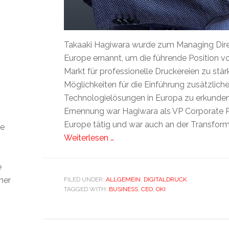
Takaaki Hagiwara wurde zum Managing Dire
Europe ernannt, um die führende Position 
Markt für professionelle Druckereien zu stä
Möglichkeiten für die Einführung zusätzlich
Technologielösungen in Europa zu erkunden.
Ernennung war Hagiwara als VP Corporate 
Europe tätig und war auch an der Transfor
ie
Weiterlesen …
h
e
ner
FILED UNDER:
ALLGEMEIN
,
DIGITALDRUCK
TAGGED WITH:
BUSINESS
,
CEO
,
OKI