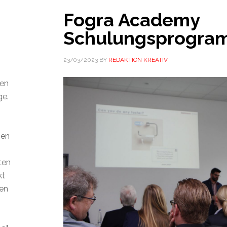
Fogra Academy
Schulungsprogra
23/03/2023
BY
REDAKTION KREATIV
den
ge.
ien
ten
kt
len