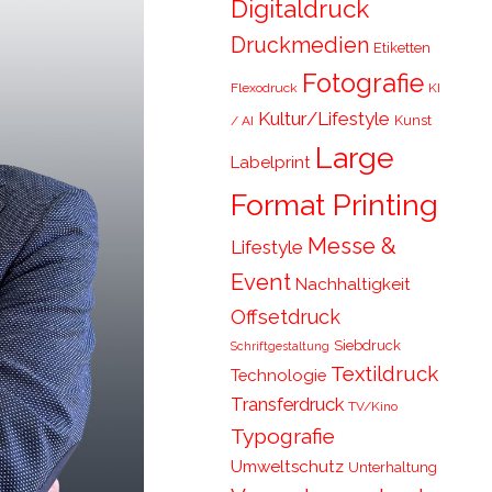
Digitaldruck
Druckmedien
Etiketten
Fotografie
Flexodruck
KI
Kultur/Lifestyle
Kunst
/ AI
Large
Labelprint
Format Printing
Messe &
Lifestyle
Event
Nachhaltigkeit
Offsetdruck
Siebdruck
Schriftgestaltung
Textildruck
Technologie
Transferdruck
TV/Kino
Typografie
Umweltschutz
Unterhaltung