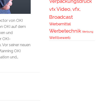
Verpackungsdruck
Video, vfx,
vfx
Broadcast
ctor von OKI
Werbemittel
von OKI auf dem
Werbetechnik
Werbung
rken und
Wettbewerb
er OKI-
 Vor seiner neuen
Planning OKI
mation und…