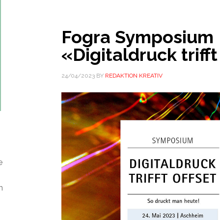
Fogra Symposium
«Digitaldruck triff
24/04/2023
BY
REDAKTION KREATIV
e
n