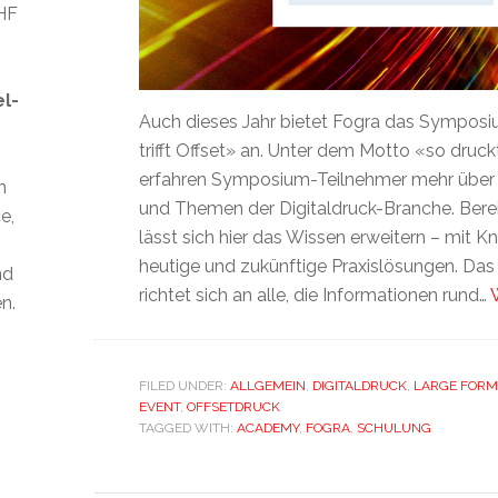
CHF
el-
Auch dieses Jahr bietet Fogra das Symposi
trifft Offset» an. Unter dem Motto «so druc
erfahren Symposium-Teilnehmer mehr über 
n
und Themen der Digitaldruck-Branche. Berei
e,
lässt sich hier das Wissen erweitern – mit 
heutige und zukünftige Praxislösungen. D
nd
richtet sich an alle, die Informationen rund…
n.
FILED UNDER:
ALLGEMEIN
,
DIGITALDRUCK
,
LARGE FORM
EVENT
,
OFFSETDRUCK
TAGGED WITH:
ACADEMY
,
FOGRA
,
SCHULUNG