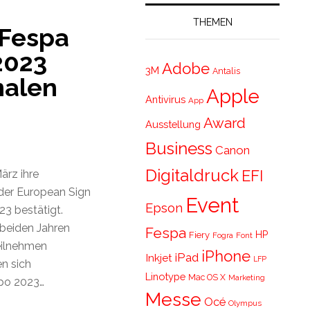
THEMEN
 Fespa
2023
Adobe
3M
Antalis
nalen
Apple
Antivirus
App
Award
Ausstellung
Business
Canon
Digitaldruck
EFI
ärz ihre
der European Sign
Event
Epson
23 bestätigt.
 beiden Jahren
Fespa
HP
Fiery
Fogra
Font
eilnehmen
iPhone
iPad
Inkjet
LFP
n sich
Linotype
Mac OS X
Marketing
xpo 2023…
Messe
Océ
Olympus