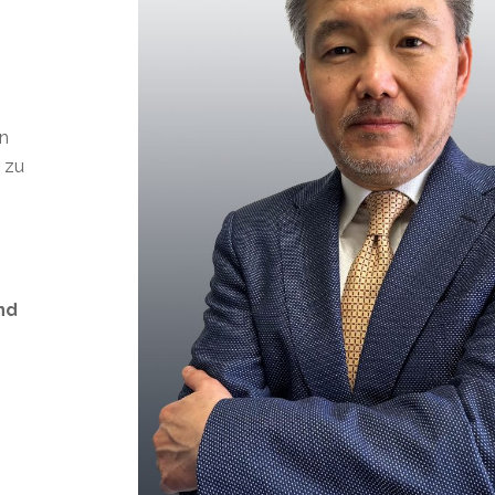
en
t zu
nd
s