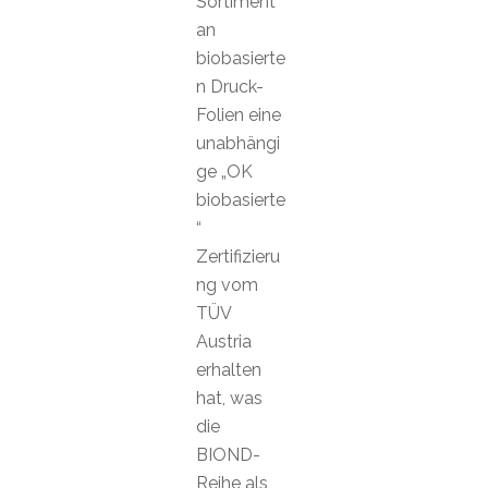
Sortiment
an
biobasierte
n Druck-
Folien eine
unabhängi
ge „OK
biobasierte
“
Zertifizieru
ng vom
TÜV
Austria
erhalten
hat, was
die
BIOND-
Reihe als