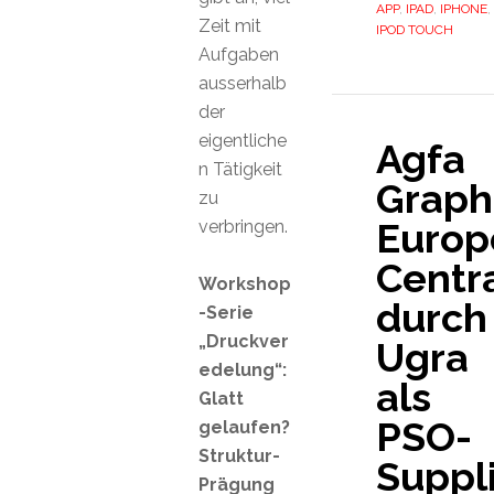
APP
,
IPAD
,
IPHONE
,
Zeit mit
IPOD TOUCH
Aufgaben
ausserhalb
der
eigentliche
Agfa
n Tätigkeit
Graph
zu
Europ
verbringen.
Centr
Workshop
durch
-Serie
„Druckver
Ugra
edelung“:
als
Glatt
PSO-
gelaufen?
Struktur-
Suppl
Prägung