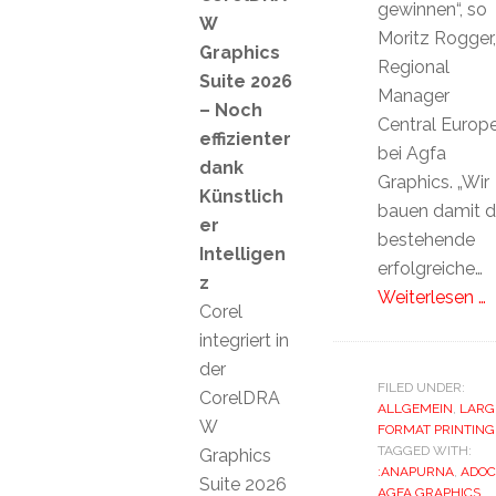
gewinnen“, so
W
Moritz Rogger,
Graphics
Regional
Suite 2026
Manager
– Noch
Central Europ
effizienter
bei Agfa
dank
Graphics. „Wir
Künstlich
bauen damit d
er
bestehende
Intelligen
erfolgreiche…
z
Weiterlesen …
Corel
integriert in
der
FILED UNDER:
CorelDRA
ALLGEMEIN
,
LARG
W
FORMAT PRINTING
TAGGED WITH:
Graphics
:ANAPURNA
,
ADOC
Suite 2026
AGFA GRAPHICS
,