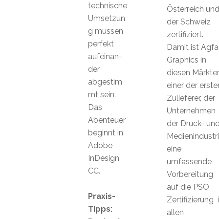
technische
Österreich un
Umsetzun
der Schweiz
g müssen
zertifiziert.
perfekt
Damit ist Agfa
aufeinan-
Graphics in
der
diesen Märkte
abgestim
einer der erste
mt sein.
Zulieferer, der
Das
Unternehmen
Abenteuer
der Druck- un
beginnt in
Medienindustr
Adobe
eine
InDesign
umfassende
CC.
Vorbereitung
auf die PSO
Praxis-
Zertifizierung 
Tipps:
allen