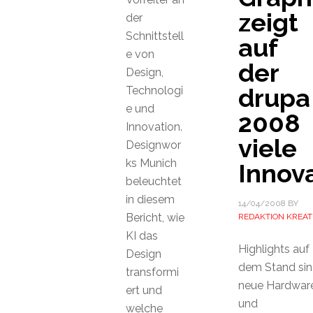
zeigt
der
Schnittstell
auf
e von
der
Design,
drupa
Technologi
e und
2008
Innovation.
viele
Designwor
ks Munich
Innov
beleuchtet
in diesem
14/04/2008
BY
Bericht, wie
REDAKTION KREAT
KI das
Highlights auf
Design
dem Stand si
transformi
neue Hardwar
ert und
und
welche