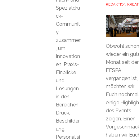
REDAKTION KREAT
Spezialdru
ck-
Communit
y
zusammen
Obwohl scho
, um
wieder ein gut
Innovation
Monat seit der
en, Praxis-
FESPA
Einblicke
vergangen ist,
und
möchten wir
Lösungen
Euch nochmal
in den
einige Highligh
Bereichen
des Events
Druck,
zeigen. Einen
Beschilder
Vorgeschmac
ung,
haben wir Euc
Personalisi