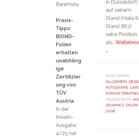
in Düsseldorf)
Baramsky.
auf seinem
Stand (Halle 8
Praxis-
Stand B63)
Tipps:
seine Position
BIOND-
als…
Weiterles
Folien
…
erhalten
unabhäng
ige
FILED UNDER:
Zertifizier
ALLGEMEIN
,
DESI
ung von
FOTOGRAFIE
,
LAR
TÜV
FORMAT PRINTING
TAGGED WITH:
AG
Austria
GRAPHICS
,
DRUPA
In der
2008
Kreativ-
Ausgabe
4/25 hat