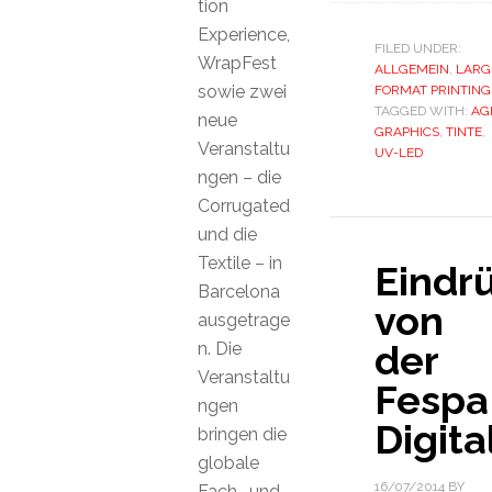
tion
Experience,
FILED UNDER:
WrapFest
ALLGEMEIN
,
LARG
sowie zwei
FORMAT PRINTING
TAGGED WITH:
AG
neue
GRAPHICS
,
TINTE
,
Veranstaltu
UV-LED
ngen – die
Corrugated
und die
Textile – in
Eindr
Barcelona
von
ausgetrage
der
n. Die
Veranstaltu
Fespa
ngen
Digita
bringen die
globale
16/07/2014
BY
Fach- und