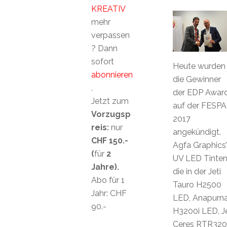
KREATIV
mehr
verpassen
? Dann
sofort
Heute wurden
abonnieren
die Gewinner
.
der EDP Awar
Jetzt zum
auf der FESPA
Vorzugsp
2017
reis:
nur
angekündigt.
CHF 150.-
Agfa Graphics’
(
für
2
UV LED Tinten
Jahre).
die in der Jeti
Abo für 1
Tauro H2500
Jahr: CHF
LED, Anapurn
90.-
H3200i LED, Je
Ceres RTR32