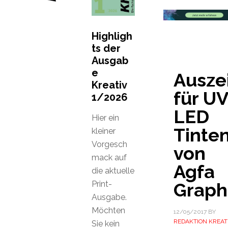
Highligh
ts der
Ausgab
e
Ausze
Kreativ
für UV
1/2026
LED
Hier ein
Tinte
kleiner
Vorgesch
von
mack auf
Agfa
die aktuelle
Print-
Graph
Ausgabe.
Möchten
12/05/2017
BY
REDAKTION KREAT
Sie kein