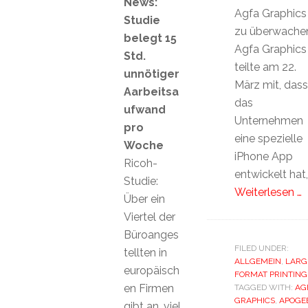
News:
Agfa Graphics
Studie
zu überwache
belegt 15
Agfa Graphics
Std.
teilte am 22.
unnötiger
März mit, dass
Aarbeitsa
das
ufwand
Unternehmen
pro
eine spezielle
Woche
iPhone App
Ricoh-
entwickelt hat,
Studie:
Weiterlesen …
Über ein
Viertel der
Büroanges
FILED UNDER:
tellten in
ALLGEMEIN
,
LARG
europäisch
FORMAT PRINTING
en Firmen
TAGGED WITH:
AG
GRAPHICS
,
APOGE
gibt an, viel