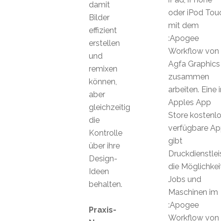
damit
oder iPod Tou
Bilder
mit dem
effizient
:Apogee
erstellen
Workflow von
und
Agfa Graphics
remixen
zusammen
können,
arbeiten. Eine i
aber
Apples App
gleichzeitig
Store kostenl
die
verfügbare A
Kontrolle
gibt
über ihre
Druckdienstlei
Design-
die Möglichkeit
Ideen
Jobs und
behalten.
Maschinen im
:Apogee
Praxis-
Workflow von