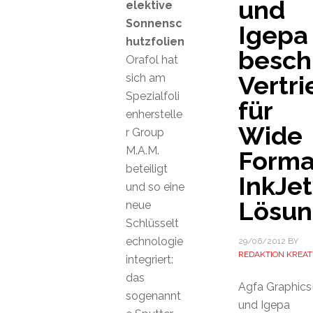
und
elektive
Sonnensc
Igepa
hutzfolien
besch
Orafol hat
Vertr
sich am
Spezialfoli
für
enherstelle
Wide
r Group
M.A.M.
Forma
beteiligt
InkJet
und so eine
Lösu
neue
Schlüsselt
echnologie
29/06/2012
BY
REDAKTION KREAT
integriert:
das
Agfa Graphics
sogenannt
und Igepa