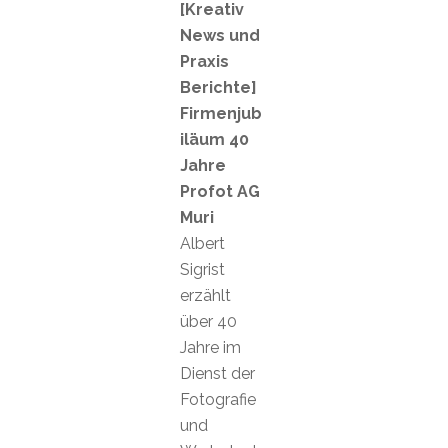
[Kreativ
News und
Praxis
Berichte]
Firmenjub
iläum 40
Jahre
Profot AG
Muri
Albert
Sigrist
erzählt
über 40
Jahre im
Dienst der
Fotografie
und