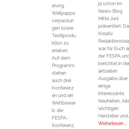
ja schon im
erung,
News-Blog
Wellpappe
Mitte Juni
verpackun
präsentiert. D
gen sowie
Kreativ
Textilprodu
Redaktionste
ktion zu
war für Euch a
erleben.
der FESPA un
Auf dem
berichtet in de
Programm
aktuellen
stehen
Ausgabe über
auch drei
einige
Konferenz
interessante
en und ein
Neuheiten. All
Wettbewer
wichtigen
b: die
Hersteller und
FESPA-
Weiterlesen …
Konferenz,