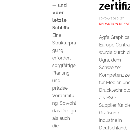
zertifi
— und
«der
10/05/2010
BY
letzte
REDAKTION KREAT
Schliff»
Eine
Agfa Graphics
Strukturprä
Europe Centra
gung
wurde durch d
erfordert
Ugra, dem
sorgfältige
Schweizer
Planung
Kompetenzze
und
für Medien un
präzise
Drucktechnolo
Vorbereitu
als PSO-
ng. Sowohl
Supplier für di
das Design
Grafische
als auch
Industrie in
die
Deutschland,