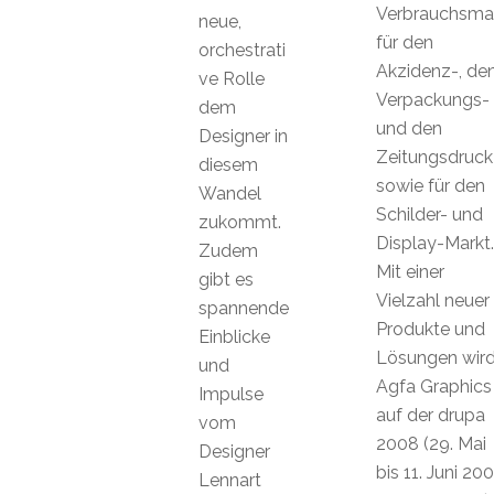
Verbrauchsmat
neue,
für den
orchestrati
Akzidenz-, de
ve Rolle
Verpackungs-
dem
und den
Designer in
Zeitungsdruck
diesem
sowie für den
Wandel
Schilder- und
zukommt.
Display-Markt.
Zudem
Mit einer
gibt es
Vielzahl neuer
spannende
Produkte und
Einblicke
Lösungen wir
und
Agfa Graphics
Impulse
auf der drupa
vom
2008 (29. Mai
Designer
bis 11. Juni 20
Lennart