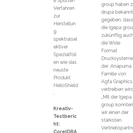
e Sputter-
group haben z
Verfahren
drupa bekannt
zur
gegeben, das
Herstellun
die Igepa gro
g
zukünftig auc
spektralsel
die Wide
ektiver
Format
Spezialfoli
Drucksysteme
en wie das
der :Anapurna
neuste
Familie von
Produkt
Agfa Graphics
HelioShield
vertreiben wird
.
„Mit der Igepa
group konnte
Kreativ-
wir einen der
Testberic
stärksten
ht:
Vertriebspartn
CorelDRA