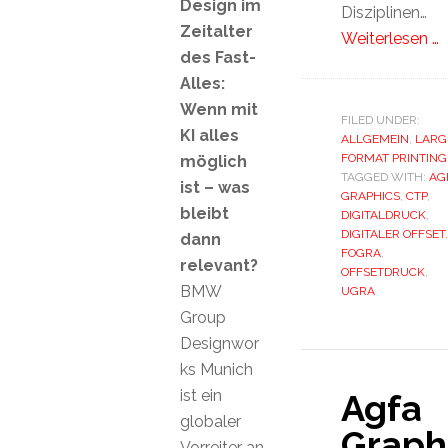
Design im
Disziplinen…
Zeitalter
Weiterlesen …
des Fast-
Alles:
Wenn mit
FILED UNDER:
KI alles
ALLGEMEIN
,
LARG
FORMAT PRINTING
möglich
TAGGED WITH:
AG
ist – was
GRAPHICS
,
CTP
,
bleibt
DIGITALDRUCK
,
DIGITALER OFFSET
,
dann
FOGRA
,
relevant?
OFFSETDRUCK
,
BMW
UGRA
Group
Designwor
ks Munich
ist ein
Agfa
globaler
Graph
Vorreiter an