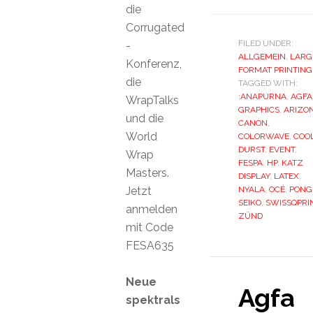
die
Corrugated
FILED UNDER:
-
ALLGEMEIN
,
LARG
Konferenz,
FORMAT PRINTING
die
TAGGED WITH:
:ANAPURNA
,
AGFA
WrapTalks
GRAPHICS
,
ARIZO
und die
CANON
,
World
COLORWAVE
,
COO
DURST
,
EVENT
,
Wrap
FESPA
,
HP
,
KATZ
Masters.
DISPLAY
,
LATEX
,
Jetzt
NYALA
,
OCÉ
,
PONG
SEIKO
,
SWISSQPRI
anmelden
ZÜND
mit Code
FESA635
Neue
Agfa
spektrals