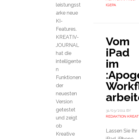
leistungsst
IGEPA
arke neue
KI-
Features.
KREATIV-
Vom
JOURNAL
iPad
hat die
im
intelligente
n
:Apog
Funktionen
Workf
der
neuesten
arbei
Version
getestet
31/03/2011
BY
REDAKTION KREAT
und zeigt
ob
Lassen Sie Ihr
Kreative
iPad, iPhone