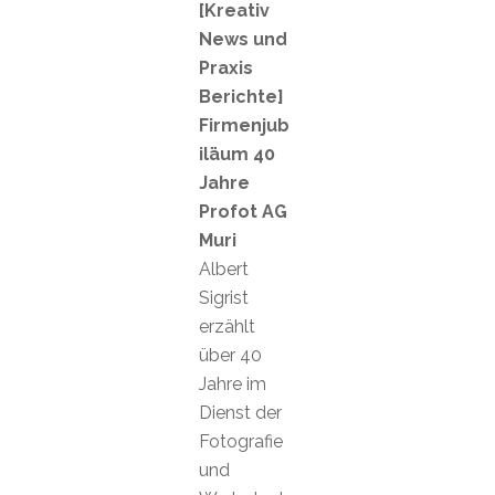
[Kreativ
News und
Praxis
Berichte]
Firmenjub
iläum 40
Jahre
Profot AG
Muri
Albert
Sigrist
erzählt
über 40
Jahre im
Dienst der
Fotografie
und