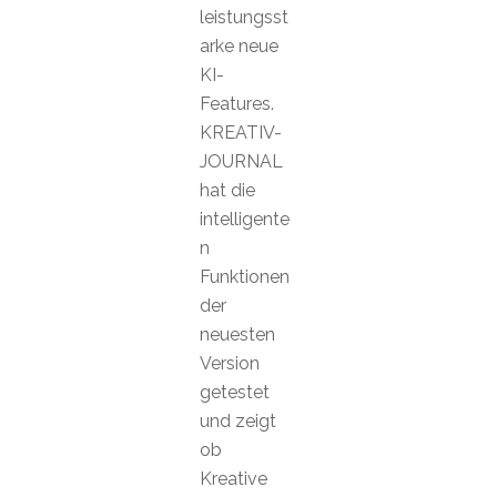
leistungsst
arke neue
KI-
Features.
KREATIV-
JOURNAL
hat die
intelligente
n
Funktionen
der
neuesten
Version
getestet
und zeigt
ob
Kreative