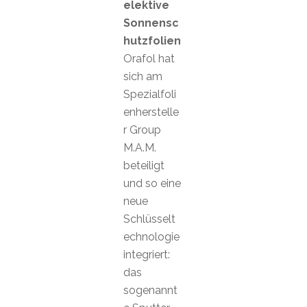
elektive
Sonnensc
hutzfolien
Orafol hat
sich am
Spezialfoli
enherstelle
r Group
M.A.M.
beteiligt
und so eine
neue
Schlüsselt
echnologie
integriert:
das
sogenannt