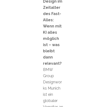
Design im
Zeitalter
des Fast-
Alles:
Wenn mit
KI alles
möglich
ist – was
bleibt
dann
relevant?
BMW
Group
Designwor
ks Munich
ist ein
globaler
Vorreiter an