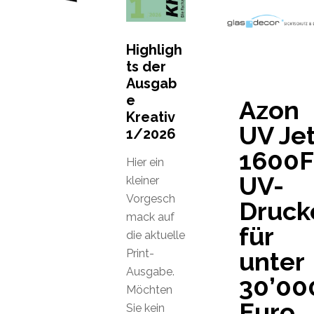
Highligh
ts der
Ausgab
e
Azon
Kreativ
UV Je
1/2026
1600F
Hier ein
UV-
kleiner
Vorgesch
Druck
mack auf
für
die aktuelle
Print-
unter
Ausgabe.
30’00
Möchten
Euro
Sie kein