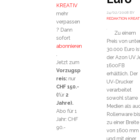
KREATIV
24/02/2008
BY
mehr
REDAKTION KREAT
verpassen
? Dann
Zu einem
sofort
Preis von unte
abonnieren
30.000 Euro is
.
der Azon UV J
Jetzt zum
1600FB
Vorzugsp
erhältlich. Der
reis:
nur
UV-Drucker
CHF 150.-
verarbeitet
(
für
2
sowohl starre
Jahre).
Medien als au
Abo für 1
Rollenware bi
Jahr: CHF
zu einer Breite
90.-
von 1600 mm
und mit einer