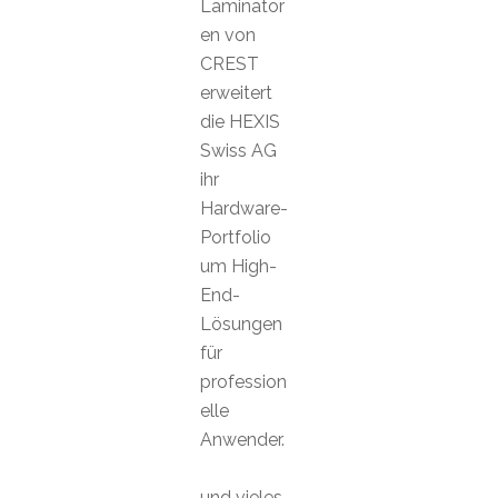
Laminator
en von
CREST
erweitert
die HEXIS
Swiss AG
ihr
Hardware-
Portfolio
um High-
End-
Lösungen
für
profession
elle
Anwender.
und vieles