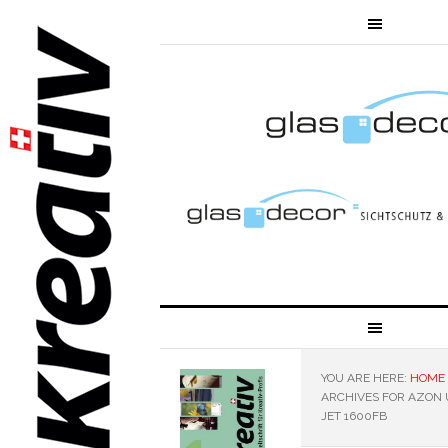
YOU ARE HERE:
HOME
ARCHIVES FOR AZON 
JET 1600FB