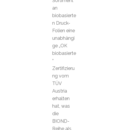
Sortiment
an
biobasierte
n Druck-
Folien eine
unabhängi
ge „OK
biobasierte
“
Zertifizieru
ng vom
TÜV
Austria
erhalten
hat, was
die
BIOND-
Reihe als