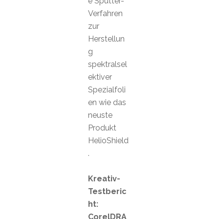
e Sputter-
Verfahren
zur
Herstellun
g
spektralsel
ektiver
Spezialfoli
en wie das
neuste
Produkt
HelioShield
.
Kreativ-
Testberic
ht:
CorelDRA