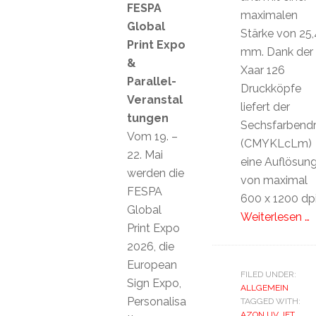
FESPA
maximalen
Global
Stärke von 25,
Print Expo
mm. Dank der
&
Xaar 126
Parallel-
Druckköpfe
Veranstal
liefert der
tungen
Sechsfarbendr
Vom 19. –
(CMYKLcLm)
22. Mai
eine Auflösun
werden die
von maximal
FESPA
600 x 1200 dpi
Global
Weiterlesen …
Print Expo
2026, die
European
FILED UNDER:
Sign Expo,
ALLGEMEIN
Personalisa
TAGGED WITH:
AZON UV JET