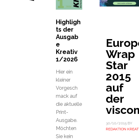
Highligh
ts der
Ausgab
Europ
e
Wrap
Kreativ
1/2026
Star
Hier ein
2015
kleiner
auf
Vorgesch
der
mack auf
die aktuelle
visco
Print-
Ausgabe.
30/10/2015
BY
Möchten
REDAKTION KREAT
Sie kein