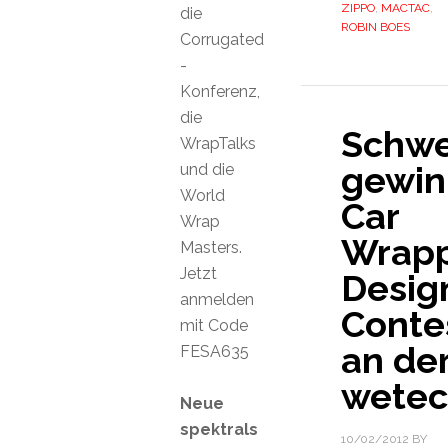
ZIPPO
,
MACTAC
,
die
ROBIN BOES
Corrugated
-
Konferenz,
die
Schwe
WrapTalks
gewin
und die
World
Car
Wrap
Wrapp
Masters.
Jetzt
Desig
anmelden
Conte
mit Code
an de
FESA635
wetec
Neue
spektrals
10/02/2012
BY