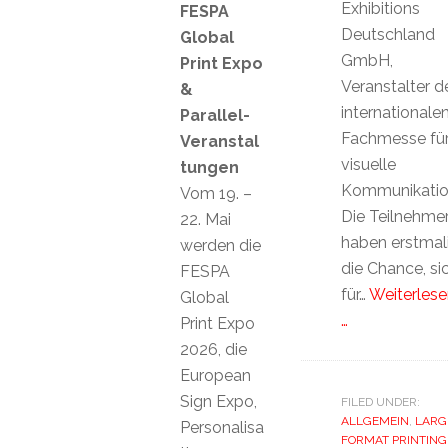
Exhibitions
FESPA
Deutschland
Global
GmbH,
Print Expo
Veranstalter d
&
internationale
Parallel-
Fachmesse fü
Veranstal
visuelle
tungen
Kommunikatio
Vom 19. –
Die Teilnehme
22. Mai
haben erstmal
werden die
die Chance, si
FESPA
für…
Weiterlese
Global
…
Print Expo
2026, die
European
Sign Expo,
FILED UNDER:
ALLGEMEIN
,
LARG
Personalisa
FORMAT PRINTING