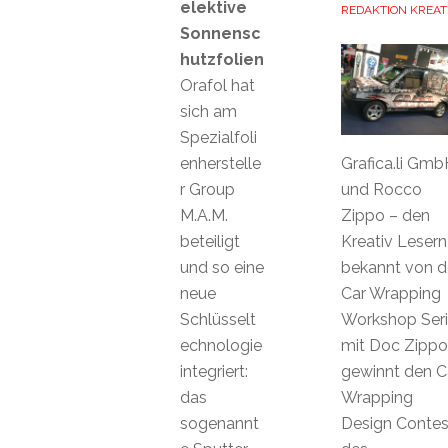
elektive
REDAKTION KREAT
Sonnensc
hutzfolien
Orafol hat
sich am
Spezialfoli
enherstelle
Grafica.li Gmb
r Group
und Rocco
M.A.M.
Zippo – den
beteiligt
Kreativ Lesern
und so eine
bekannt von d
neue
Car Wrapping
Schlüsselt
Workshop Ser
echnologie
mit Doc Zippo
integriert:
gewinnt den C
das
Wrapping
sogenannt
Design Contes