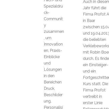
Auch in diese
Spezialdru
Jahr führt die
ck-
Firma Profot 
Communit
in Baar
y
zwischen 15.04
zusammen
und 19.04.201
, um
die beliebten
Innovation
Verklebework
en, Praxis-
mit Robin Boe
Einblicke
durch. Es finde
und
ein Einsteiger-
Lösungen
und ein
in den
Fortgeschritte
Bereichen
Kurs statt. Die
Druck,
Firma Profot
Beschilder
vertreibt in
ung,
erster Linie
Personalisi