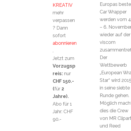
Europas beste
KREATIV
Car Wrapper
mehr
werden vom 4
verpassen
– 6. Novembe
? Dann
wieder auf der
sofort
viscom
abonnieren
zusammentref
.
Der
Jetzt zum
Wettbewerb
Vorzugsp
„European Wr
reis:
nur
Star“ wird 201
CHF 150.-
in seine siebte
(
für
2
Runde gehen.
Jahre).
Möglich mach
Abo für 1
dies die Crew
Jahr: CHF
von MR Clipar
90.-
und Reed