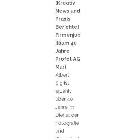
[Kreativ
News und
Praxis
Berichte]
Firmenjub
iläum 40
Jahre
Profot AG
Muri
Albert
Sigrist
erzählt
über 40
Jahre im
Dienst der
Fotografie
und