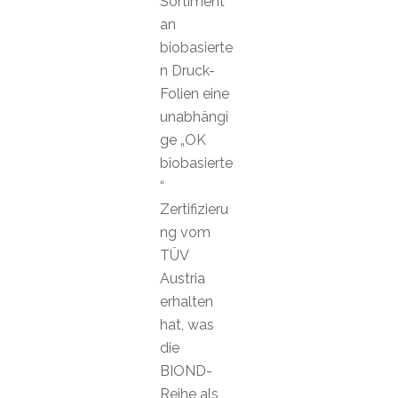
Sortiment
an
biobasierte
n Druck-
Folien eine
unabhängi
ge „OK
biobasierte
“
Zertifizieru
ng vom
TÜV
Austria
erhalten
hat, was
die
BIOND-
Reihe als