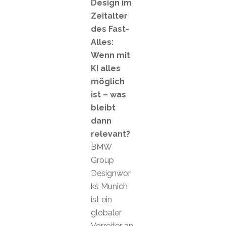
Design im
Zeitalter
des Fast-
Alles:
Wenn mit
KI alles
möglich
ist – was
bleibt
dann
relevant?
BMW
Group
Designwor
ks Munich
ist ein
globaler
Vorreiter an