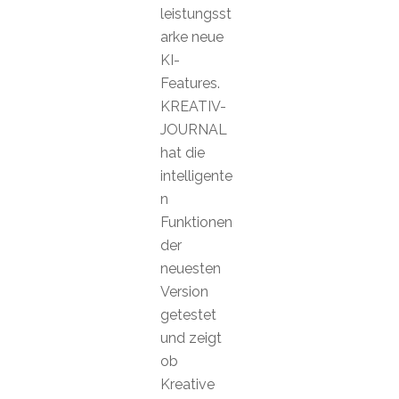
leistungsst
arke neue
KI-
Features.
KREATIV-
JOURNAL
hat die
intelligente
n
Funktionen
der
neuesten
Version
getestet
und zeigt
ob
Kreative