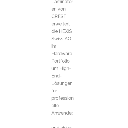
Laminator
en von
CREST
erweitert
die HEXIS
Swiss AG
ihr
Hardware-
Portfolio
um High-
End-
Lösungen
für
profession
elle
Anwender.
und vieles