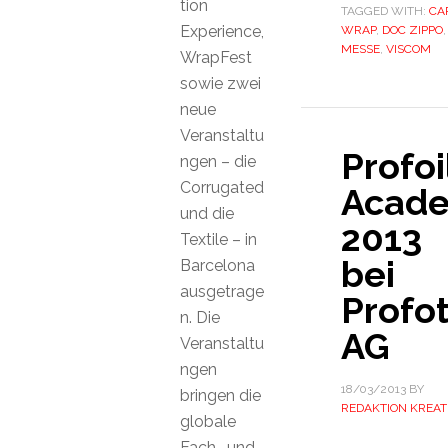
tion
TAGGED WITH:
CA
Experience,
WRAP
,
DOC ZIPPO
,
MESSE
,
VISCOM
WrapFest
sowie zwei
neue
Veranstaltu
Profoi
ngen – die
Corrugated
Acad
und die
2013
Textile – in
bei
Barcelona
ausgetrage
Profo
n. Die
AG
Veranstaltu
ngen
18/03/2013
BY
bringen die
REDAKTION KREAT
globale
Fach- und