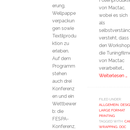
Folienprodukt
erung,
von Mactac,
Wellpappe
wobei es sich
verpackun
als
gen sowie
selbstverständ
Textilprodu
versteht, dass 
ktion zu
den Workshop
erleben.
die Tuningfilm
Auf dem
von Mactac
Programm
verarbeitet…
stehen
Weiterlesen …
auch drei
Konferenz
en und ein
FILED UNDER:
Wettbewer
ALLGEMEIN
,
DESI
LARGE FORMAT
b: die
PRINTING
FESPA-
TAGGED WITH:
CA
Konferenz,
WRAPPING
,
DOC