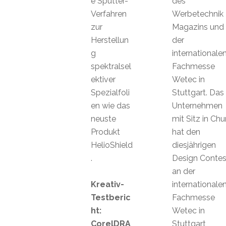
e Sputter-
des
Verfahren
Werbetechnik
zur
Magazins und
Herstellun
der
g
internationale
spektralsel
Fachmesse
ektiver
Wetec in
Spezialfoli
Stuttgart. Das
en wie das
Unternehmen
neuste
mit Sitz in Chu
Produkt
hat den
HelioShield
diesjährigen
.
Design Contes
an der
Kreativ-
internationale
Testberic
Fachmesse
ht:
Wetec in
CorelDRA
Stuttgart