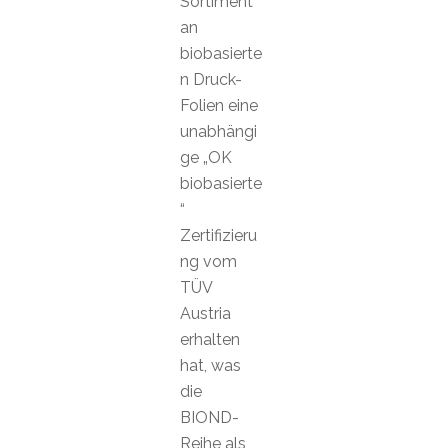
Sortiment
an
biobasierte
n Druck-
Folien eine
unabhängi
ge „OK
biobasierte
“
Zertifizieru
ng vom
TÜV
Austria
erhalten
hat, was
die
BIOND-
Reihe als