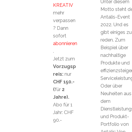
Unter diesem
KREATIV
Motto steht d
mehr
Antalis-Event
verpassen
2022. Und es
? Dann
gibt einiges zu
sofort
reden. Zum
abonnieren
Beispiel über
.
nachhaltige
Jetzt zum
Produkte und
Vorzugsp
effizienzsteig
reis:
nur
Serviceleistun
CHF 150.-
Oder über
(
für
2
Neuheiten aus
Jahre).
dem
Abo für 1
Dienstleistung
Jahr: CHF
und Produkt-
90.-
Portfolio von
Antalis: Von