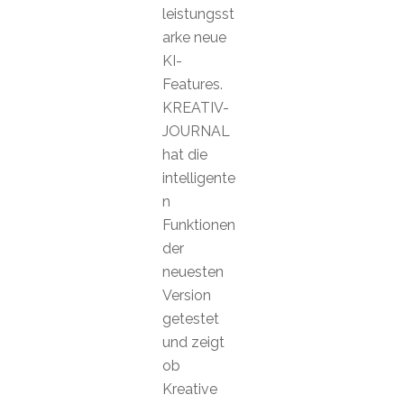
leistungsst
arke neue
KI-
Features.
KREATIV-
JOURNAL
hat die
intelligente
n
Funktionen
der
neuesten
Version
getestet
und zeigt
ob
Kreative