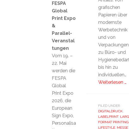
FESPA
grafischen
Global
Papieren über
Print Expo
modernste
&
Werbetechnik
Parallel-
und von
Veranstal
Verpackungen
tungen
zu Büro- und
Vom 19. –
Hygienebedar
22. Mai
bis hin zu
werden die
individuellen…
FESPA
Weiterlesen …
Global
Print Expo
2026, die
FILED UNDER:
European
DIGITALDRUCK
,
Sign Expo,
LABELPRINT
,
LARG
FORMAT PRINTING
Personalisa
LIFESTYLE
,
MESSE