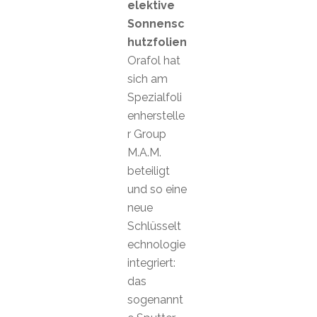
elektive
Sonnensc
hutzfolien
Orafol hat
sich am
Spezialfoli
enherstelle
r Group
M.A.M.
beteiligt
und so eine
neue
Schlüsselt
echnologie
integriert:
das
sogenannt