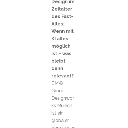
Design im
Zeitalter
des Fast-
Alles:
Wenn mit
KI alles
möglich
ist – was
bleibt
dann
relevant?
BMW
Group
Designwor
ks Munich
ist ein
globaler
Vorreiter an