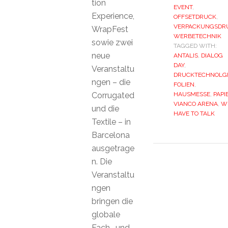
tion
EVENT
,
Experience,
OFFSETDRUCK
,
VERPACKUNGSDR
WrapFest
WERBETECHNIK
sowie zwei
TAGGED WITH:
neue
ANTALIS
,
DIALOG
DAY
,
Veranstaltu
DRUCKTECHNOLGI
ngen – die
FOLIEN
,
Corrugated
HAUSMESSE
,
PAPI
VIANCO ARENA
,
W
und die
HAVE TO TALK
Textile – in
Barcelona
ausgetrage
n. Die
Veranstaltu
ngen
bringen die
globale
Fach- und