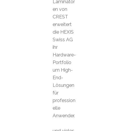
Laminator
en von
CREST
erweitert
die HEXIS
Swiss AG
ihr
Hardware-
Portfolio
um High-
End-
Lösungen
für
profession
elle
Anwender.
und vieles