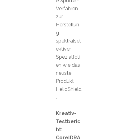
e Sputter-
Verfahren
zur
Herstellun
g
spektralsel
ektiver
Spezialfoli
en wie das
neuste
Produkt
HelioShield
.
Kreativ-
Testberic
ht:
CorelDRA