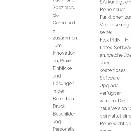
SAi kündigt ei
Spezialdru
Reihe neuer
ck-
Funktionen zu
Communit
Verbesserung
y
seiner
zusammen
FlexiPRINT H
, um
Latex-Softwa
Innovation
an, welche übe
en, Praxis-
über
Einblicke
kostenloses
und
Software-
Lösungen
Upgrade
in den
verfügbar
Bereichen
werden. Die
Druck,
neue Version 1
Beschilder
beinhaltet ein
ung,
Reihe wichtige
Personalisi