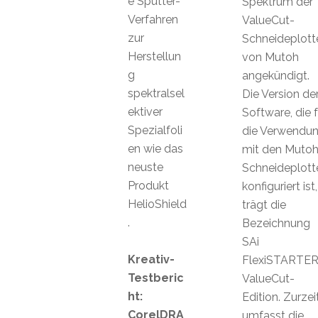
e Sputter-
Spektrum der
Verfahren
ValueCut-
zur
Schneideplott
Herstellun
von Mutoh
g
angekündigt.
spektralsel
Die Version de
ektiver
Software, die f
Spezialfoli
die Verwendu
en wie das
mit den Mutoh
neuste
Schneideplott
Produkt
konfiguriert ist,
HelioShield
trägt die
.
Bezeichnung
SAi
Kreativ-
FlexiSTARTE
Testberic
ValueCut-
ht:
Edition. Zurzei
CorelDRA
umfasst die