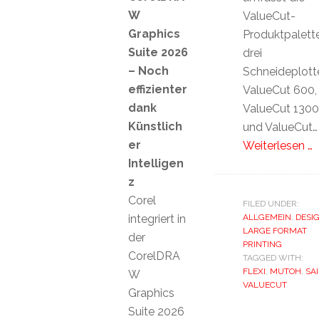
W
ValueCut-
Graphics
Produktpalett
Suite 2026
drei
– Noch
Schneideplotte
effizienter
ValueCut 600,
dank
ValueCut 1300
Künstlich
und ValueCut…
er
Weiterlesen …
Intelligen
z
Corel
FILED UNDER:
integriert in
ALLGEMEIN
,
DESI
LARGE FORMAT
der
PRINTING
CorelDRA
TAGGED WITH:
FLEXI
,
MUTOH
,
SAI
W
VALUECUT
Graphics
Suite 2026