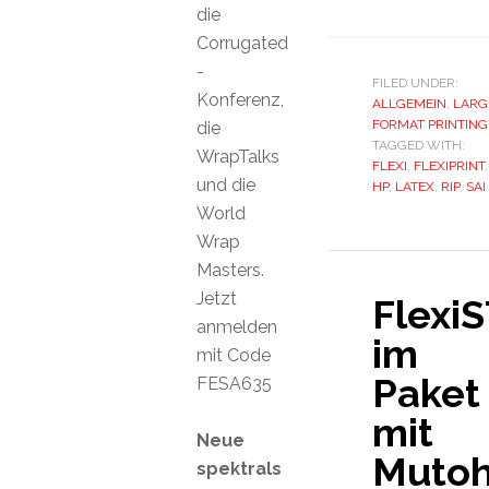
die
Corrugated
-
FILED UNDER:
Konferenz,
ALLGEMEIN
,
LARG
FORMAT PRINTING
die
TAGGED WITH:
WrapTalks
FLEXI
,
FLEXIPRINT
,
und die
HP
,
LATEX
,
RIP
,
SAI
World
Wrap
Masters.
Jetzt
Flexi
anmelden
im
mit Code
Paket
FESA635
mit
Neue
Muto
spektrals