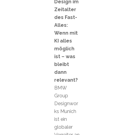
Design im
Zeitalter
des Fast-
Alles:
Wenn mit
KI alles
möglich
ist – was
bleibt
dann
relevant?
BMW
Group
Designwor
ks Munich
ist ein
globaler
Vorreiter an