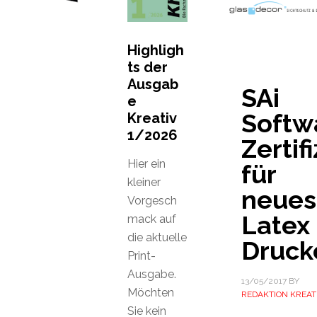
Highligh
ts der
Ausgab
SAi
e
Softw
Kreativ
1/2026
Zertif
Hier ein
für
kleiner
neues
Vorgesch
Latex
mack auf
die aktuelle
Druck
Print-
Ausgabe.
13/05/2017
BY
Möchten
REDAKTION KREAT
Sie kein