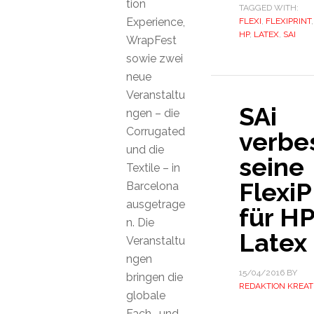
tion
TAGGED WITH:
Experience,
FLEXI
,
FLEXIPRINT
,
HP
,
LATEX
,
SAI
WrapFest
sowie zwei
neue
Veranstaltu
SAi
ngen – die
Corrugated
verbe
und die
seine
Textile – in
Flexi
Barcelona
ausgetrage
für H
n. Die
Latex
Veranstaltu
ngen
15/04/2016
BY
bringen die
REDAKTION KREAT
globale
Fach- und