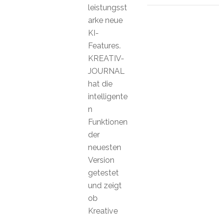
leistungsst
arke neue
KI-
Features.
KREATIV-
JOURNAL
hat die
intelligente
n
Funktionen
der
neuesten
Version
getestet
und zeigt
ob
Kreative