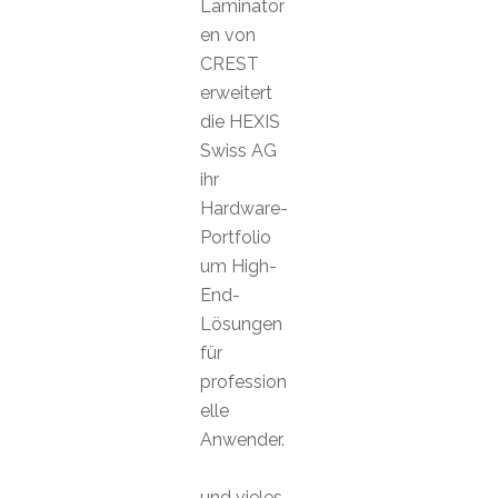
Laminator
en von
CREST
erweitert
die HEXIS
Swiss AG
ihr
Hardware-
Portfolio
um High-
End-
Lösungen
für
profession
elle
Anwender.
und vieles