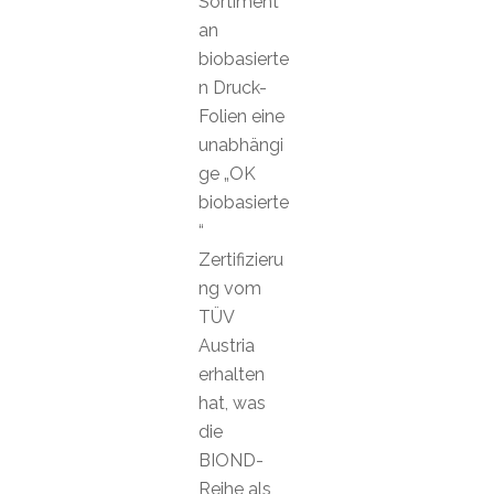
Sortiment
an
biobasierte
n Druck-
Folien eine
unabhängi
ge „OK
biobasierte
“
Zertifizieru
ng vom
TÜV
Austria
erhalten
hat, was
die
BIOND-
Reihe als