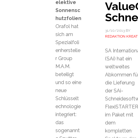
elektive
Value
Sonnensc
Schne
hutzfolien
Orafol hat
31/10/2013
BY
sich am
REDAKTION KREAT
Spezialfoli
enherstelle
SA Internation
r Group
(SAi) hat ein
M.A.M.
weltweites
beteiligt
Abkommen fü
und so eine
die Lieferung
neue
der SAi-
Schlüsselt
Schneidesoft
echnologie
FlexiSTARTE
integriert:
im Paket mit
das
dem
sogenannt
kompletten