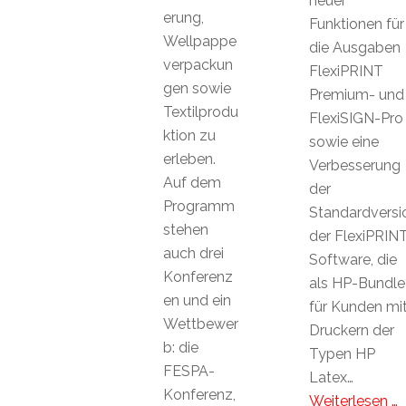
neuer
erung,
Funktionen für
Wellpappe
die Ausgaben
verpackun
FlexiPRINT
gen sowie
Premium- und
Textilprodu
FlexiSIGN-Pro
ktion zu
sowie eine
erleben.
Verbesserung
Auf dem
der
Programm
Standardversi
stehen
der FlexiPRIN
auch drei
Software, die
Konferenz
als HP-Bundle
en und ein
für Kunden mi
Wettbewer
Druckern der
b: die
Typen HP
FESPA-
Latex…
Konferenz,
Weiterlesen …