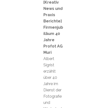
[Kreativ
News und
Praxis
Berichte]
Firmenjub
iläum 40
Jahre
Profot AG
Muri
Albert
Sigrist
erzählt
über 40
Jahre im
Dienst der
Fotografie
und