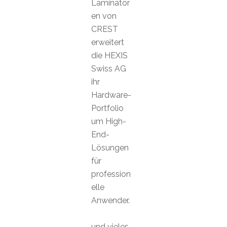
Laminator
en von
CREST
erweitert
die HEXIS
Swiss AG
ihr
Hardware-
Portfolio
um High-
End-
Lösungen
für
profession
elle
Anwender.
und vieles