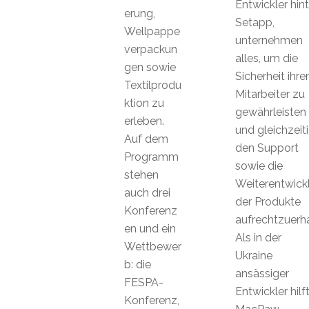
Entwickler hint
erung,
Setapp,
Wellpappe
unternehmen
verpackun
alles, um die
gen sowie
Sicherheit ihrer
Textilprodu
Mitarbeiter zu
ktion zu
gewährleisten
erleben.
und gleichzeit
Auf dem
den Support
Programm
sowie die
stehen
Weiterentwick
auch drei
der Produkte
Konferenz
aufrechtzuerha
en und ein
Als in der
Wettbewer
Ukraine
b: die
ansässiger
FESPA-
Entwickler hilf
Konferenz,