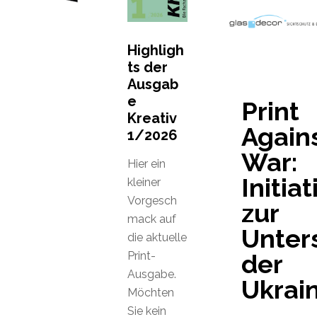
Highligh
ts der
Ausgab
e
Print
Kreativ
Again
1/2026
War:
Hier ein
Initiat
kleiner
Vorgesch
zur
mack auf
Unter
die aktuelle
Print-
der
Ausgabe.
Ukrai
Möchten
Sie kein