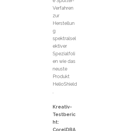
e Sputter-
Verfahren
zur
Herstellun
g
spektralsel
ektiver
Spezialfoli
en wie das
neuste
Produkt
HelioShield
.
Kreativ-
Testberic
ht:
CorelDRA