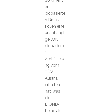
Sortiment
an
biobasierte
n Druck-
Folien eine
unabhängi
ge „OK
biobasierte
“
Zertifizieru
ng vom
TÜV
Austria
erhalten
hat, was
die
BIOND-
Reihe als