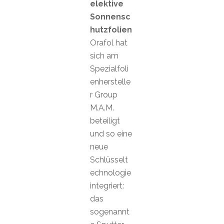
elektive
Sonnensc
hutzfolien
Orafol hat
sich am
Spezialfoli
enherstelle
r Group
M.A.M.
beteiligt
und so eine
neue
Schlüsselt
echnologie
integriert:
das
sogenannt