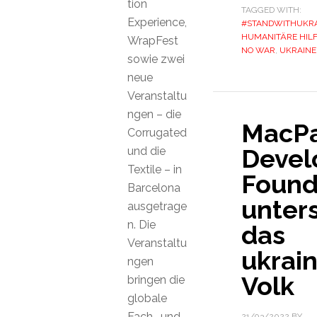
tion
TAGGED WITH:
Experience,
#STANDWITHUKRA
HUMANITÄRE HIL
WrapFest
NO WAR
,
UKRAINE
sowie zwei
neue
Veranstaltu
ngen – die
MacP
Corrugated
Devel
und die
Textile – in
Found
Barcelona
unters
ausgetrage
n. Die
das
Veranstaltu
ukrai
ngen
Volk
bringen die
globale
Fach- und
21/03/2022
BY