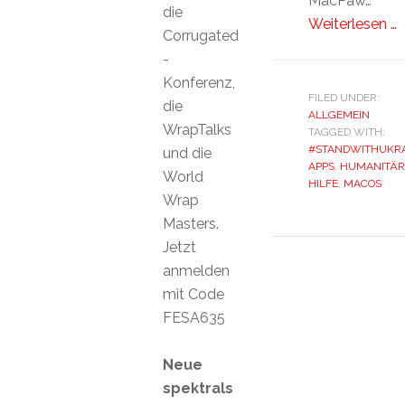
MacPaw…
die
Weiterlesen …
Corrugated
-
Konferenz,
FILED UNDER:
die
ALLGEMEIN
WrapTalks
TAGGED WITH:
#STANDWITHUKRA
und die
APPS
,
HUMANITÄR
World
HILFE
,
MACOS
Wrap
Masters.
Jetzt
anmelden
mit Code
FESA635
Neue
spektrals