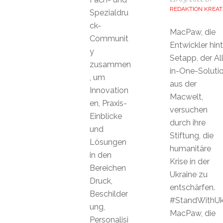
REDAKTION KREAT
Spezialdru
ck-
MacPaw, die
Communit
Entwickler hint
y
Setapp, der Al
zusammen
in-One-Soluti
, um
aus der
Innovation
Macwelt,
en, Praxis-
versuchen
Einblicke
durch ihre
und
Stiftung, die
Lösungen
humanitäre
in den
Krise in der
Bereichen
Ukraine zu
Druck,
entschärfen.
Beschilder
#StandWithUk
ung,
MacPaw, die
Personalisi