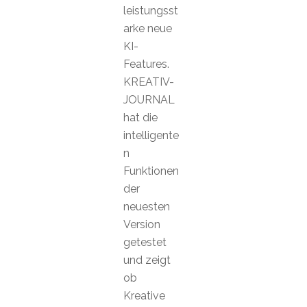
leistungsst
arke neue
KI-
Features.
KREATIV-
JOURNAL
hat die
intelligente
n
Funktionen
der
neuesten
Version
getestet
und zeigt
ob
Kreative