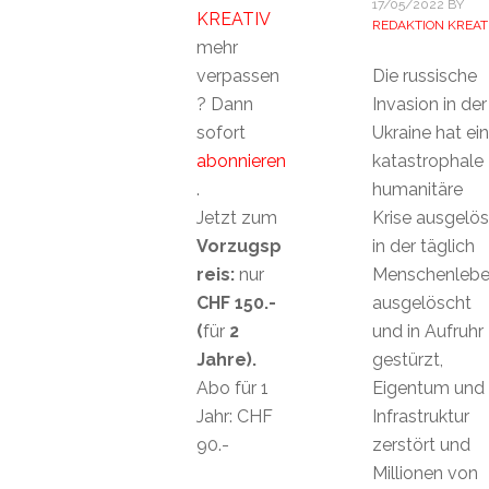
17/05/2022
BY
KREATIV
REDAKTION KREAT
mehr
verpassen
Die russische
? Dann
Invasion in der
sofort
Ukraine hat ei
abonnieren
katastrophale
.
humanitäre
Jetzt zum
Krise ausgelös
Vorzugsp
in der täglich
reis:
nur
Menschenleb
CHF 150.-
ausgelöscht
(
für
2
und in Aufruhr
Jahre).
gestürzt,
Abo für 1
Eigentum und
Jahr: CHF
Infrastruktur
90.-
zerstört und
Millionen von