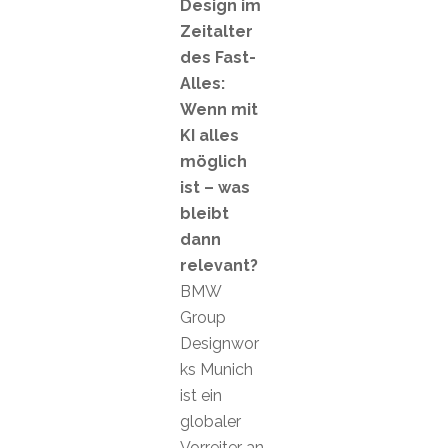
Design im
Zeitalter
des Fast-
Alles:
Wenn mit
KI alles
möglich
ist – was
bleibt
dann
relevant?
BMW
Group
Designwor
ks Munich
ist ein
globaler
Vorreiter an