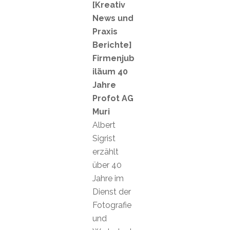
[Kreativ
News und
Praxis
Berichte]
Firmenjub
iläum 40
Jahre
Profot AG
Muri
Albert
Sigrist
erzählt
über 40
Jahre im
Dienst der
Fotografie
und