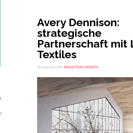
Avery Dennison:
strategische
Partnerschaft mit
Textiles
16/09/2020
BY
REDAKTION KREATIV
e
n