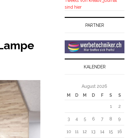
Tweets von kreativ_journal
sind hier
PARTNER
 Lampe
KALENDER
August 2026
M
D
M
D
F
S
S
1
2
3
4
5
6
7
8
9
10
11
12
13
14
15
16