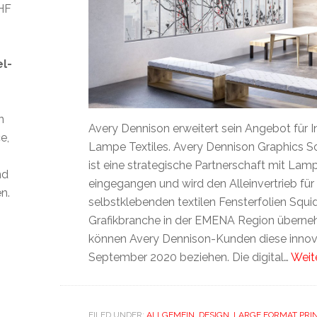
CHF
el-
n
Avery Dennison erweitert sein Angebot für In
e,
Lampe Textiles. Avery Dennison Graphics S
ist eine strategische Partnerschaft mit Lamp
nd
eingegangen und wird den Alleinvertrieb für 
n.
selbstklebenden textilen Fensterfolien Squid
Grafikbranche in der EMENA Region überne
können Avery Dennison-Kunden diese innova
September 2020 beziehen. Die digital…
Weit
FILED UNDER:
ALLGEMEIN
,
DESIGN
,
LARGE FORMAT PRI