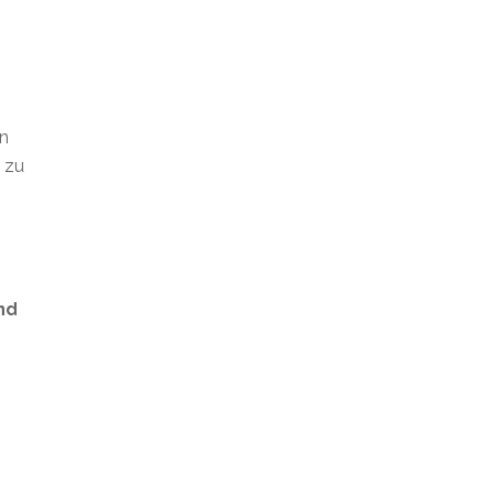
en
t zu
nd
s