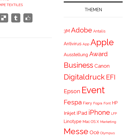
PE TEXTILES
THEMEN
Adobe
3M
Antalis
Apple
Antivirus
App
Award
Ausstellung
Business
Canon
Digitaldruck
EFI
Event
Epson
Fespa
HP
Fiery
Fogra
Font
iPhone
iPad
Inkjet
LFP
Linotype
Mac OS X
Marketing
Messe
Océ
Olympus