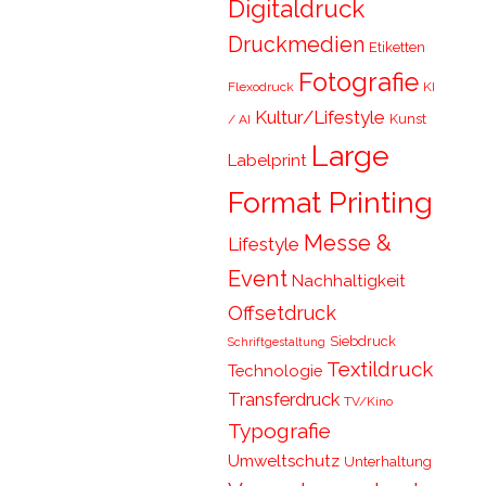
Digitaldruck
Druckmedien
Etiketten
Fotografie
Flexodruck
KI
Kultur/Lifestyle
Kunst
/ AI
Large
Labelprint
Format Printing
Messe &
Lifestyle
Event
Nachhaltigkeit
Offsetdruck
Siebdruck
Schriftgestaltung
Textildruck
Technologie
Transferdruck
TV/Kino
Typografie
Umweltschutz
Unterhaltung