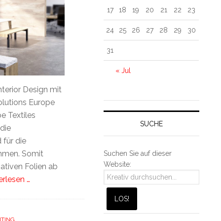
17
18
19
20
21
22
23
24
25
26
27
28
29
30
31
« Jul
terior Design mit
olutions Europe
e Textiles
SUCHE
die
 für die
hmen. Somit
Suchen Sie auf dieser
Website:
tiven Folien ab
erlesen …
NTING