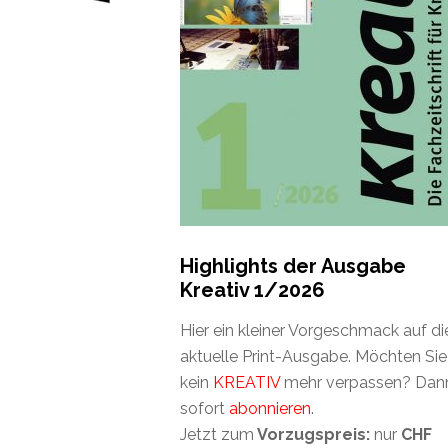
Highlights der Ausgabe
Kreativ 1/2026
Hier ein kleiner Vorgeschmack auf di
aktuelle Print-Ausgabe. Möchten Sie
kein
KREATIV
mehr verpassen? Dan
sofort
abonnieren
.
Jetzt zum
Vorzugspreis:
nur
CHF