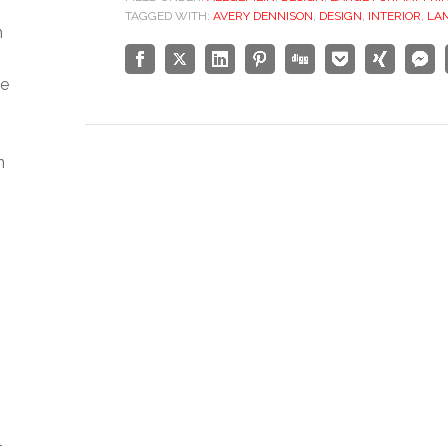
TAGGED WITH:
AVERY DENNISON
,
DESIGN
,
INTERIOR
,
LAM
m
ie
n