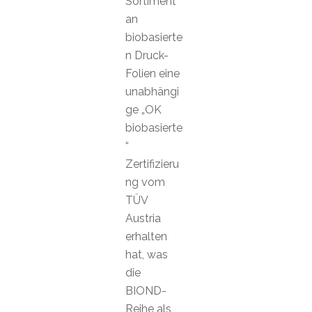
Sortiment
an
biobasierte
n Druck-
Folien eine
unabhängi
ge „OK
biobasierte
“
Zertifizieru
ng vom
TÜV
Austria
erhalten
hat, was
die
BIOND-
Reihe als