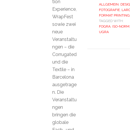
tion
ALLGEMEIN
,
DESI
Experience,
FOTOGRAFIE
,
LAR
FORMAT PRINTING
WrapFest
TAGGED WITH:
sowie zwei
FOGRA
,
ISO-NORM
neue
UGRA
Veranstaltu
ngen – die
Corrugated
und die
Textile – in
Barcelona
ausgetrage
n. Die
Veranstaltu
ngen
bringen die
globale
Fach- und