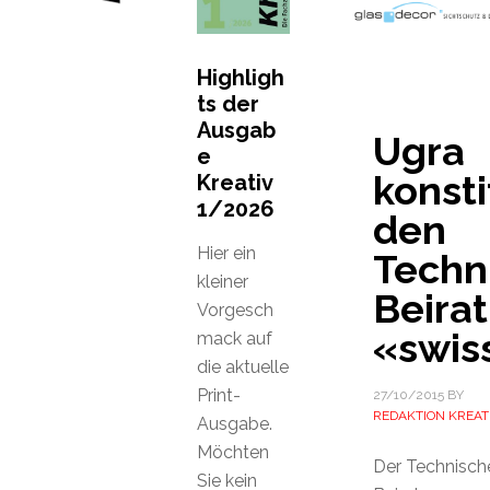
Highligh
ts der
Ausgab
Ugra
e
konsti
Kreativ
1/2026
den
Hier ein
Techn
kleiner
Beirat
Vorgesch
«swis
mack auf
die aktuelle
Print-
27/10/2015
BY
REDAKTION KREAT
Ausgabe.
Möchten
Der Technisch
Sie kein