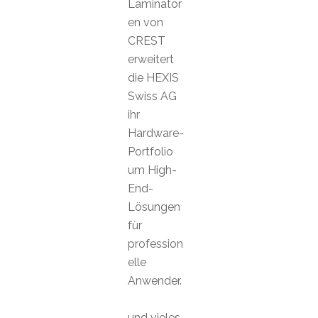
Laminator
en von
CREST
erweitert
die HEXIS
Swiss AG
ihr
Hardware-
Portfolio
um High-
End-
Lösungen
für
profession
elle
Anwender.
und vieles