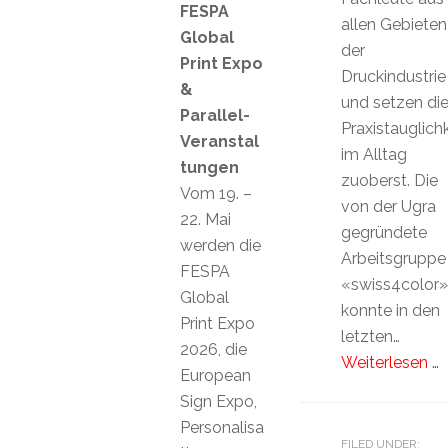
FESPA
allen Gebieten
Global
der
Print Expo
Druckindustrie
&
und setzen di
Parallel-
Praxistauglichk
Veranstal
im Alltag
tungen
zuoberst. Die
Vom 19. –
von der Ugra
22. Mai
gegründete
werden die
Arbeitsgruppe
FESPA
«swiss4color»
Global
konnte in den
Print Expo
letzten…
2026, die
Weiterlesen …
European
Sign Expo,
Personalisa
FILED UNDER: