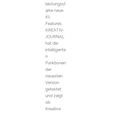
leistungsst
arke neue
KI-
Features.
KREATIV-
JOURNAL
hat die
intelligente
n
Funktionen
der
neuesten
Version
getestet
und zeigt
ob
Kreative