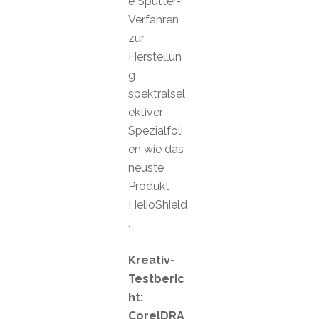
e Sputter-
Verfahren
zur
Herstellun
g
spektralsel
ektiver
Spezialfoli
en wie das
neuste
Produkt
HelioShield
.
Kreativ-
Testberic
ht:
CorelDRA