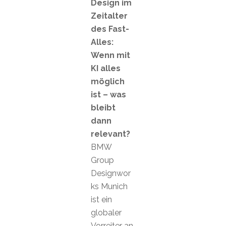
Design im
Zeitalter
des Fast-
Alles:
Wenn mit
KI alles
möglich
ist – was
bleibt
dann
relevant?
BMW
Group
Designwor
ks Munich
ist ein
globaler
Vorreiter an