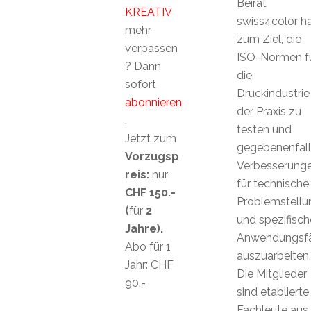
Beirat
KREATIV
swiss4color h
mehr
zum Ziel, die
verpassen
ISO-Normen f
? Dann
die
sofort
Druckindustrie 
abonnieren
der Praxis zu
.
testen und
Jetzt zum
gegebenenfall
Vorzugsp
Verbesserung
reis:
nur
für technische
CHF 150.-
Problemstellu
(
für
2
und spezifisch
Jahre).
Anwendungsfä
Abo für 1
auszuarbeiten.
Jahr: CHF
Die Mitglieder
90.-
sind etablierte
Fachleute aus