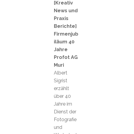
[Kreativ
News und
Praxis
Berichte]
Firmenjub
iläum 40
Jahre
Profot AG
Muri
Albert
Sigrist
erzählt
über 40
Jahre im
Dienst der
Fotografie
und