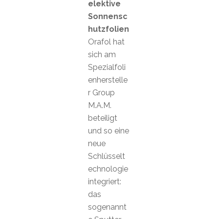
elektive
Sonnensc
hutzfolien
Orafol hat
sich am
Spezialfoli
enherstelle
r Group
M.A.M.
beteiligt
und so eine
neue
Schlüsselt
echnologie
integriert:
das
sogenannt