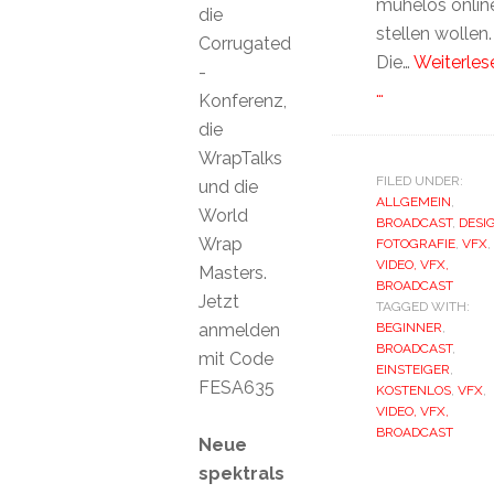
mühelos onlin
die
stellen wollen.
Corrugated
Die…
Weiterles
-
…
Konferenz,
die
WrapTalks
FILED UNDER:
und die
ALLGEMEIN
,
World
BROADCAST
,
DESI
Wrap
FOTOGRAFIE
,
VFX
,
VIDEO, VFX,
Masters.
BROADCAST
Jetzt
TAGGED WITH:
anmelden
BEGINNER
,
BROADCAST
,
mit Code
EINSTEIGER
,
FESA635
KOSTENLOS
,
VFX
,
VIDEO, VFX,
BROADCAST
Neue
spektrals