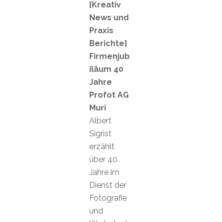
[Kreativ
News und
Praxis
Berichte]
Firmenjub
iläum 40
Jahre
Profot AG
Muri
Albert
Sigrist
erzählt
über 40
Jahre im
Dienst der
Fotografie
und