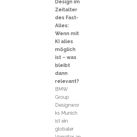
Design im
Zeitalter
des Fast-
Alles:
Wenn mit
KI alles
möglich
ist – was
bleibt
dann
relevant?
BMW
Group
Designwor
ks Munich
ist ein
globaler
Vorreiter an