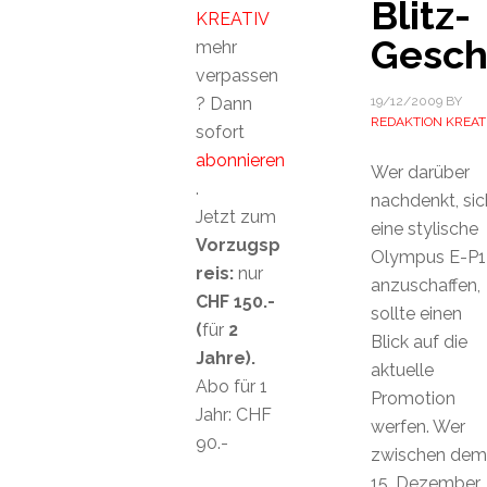
Blitz-
KREATIV
Gesch
mehr
verpassen
? Dann
19/12/2009
BY
REDAKTION KREAT
sofort
abonnieren
Wer darüber
.
nachdenkt, sic
Jetzt zum
eine stylische
Vorzugsp
Olympus E-P1
reis:
nur
anzuschaffen,
CHF 150.-
sollte einen
(
für
2
Blick auf die
Jahre).
aktuelle
Abo für 1
Promotion
Jahr: CHF
werfen. Wer
90.-
zwischen dem
15. Dezember