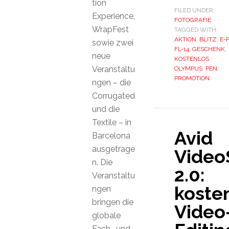
tion
FILED UNDER:
Experience,
FOTOGRAFIE
WrapFest
TAGGED WITH:
AKTION
,
BLITZ
,
E-P
sowie zwei
FL-14
,
GESCHENK
,
neue
KOSTENLOS
,
Veranstaltu
OLYMPUS
,
PEN
,
PROMOTION
ngen – die
Corrugated
und die
Textile – in
Avid
Barcelona
ausgetrage
Video
n. Die
2.0:
Veranstaltu
koste
ngen
bringen die
Video
globale
Fach- und