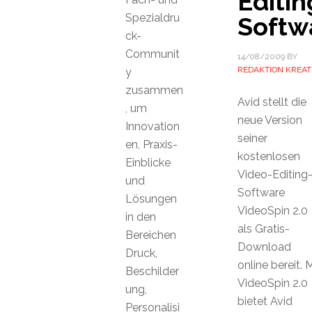
Editin
Spezialdru
Softw
ck-
Communit
14/08/2009
BY
REDAKTION KREAT
y
zusammen
Avid stellt die
, um
neue Version
Innovation
seiner
en, Praxis-
kostenlosen
Einblicke
Video-Editing
und
Software
Lösungen
VideoSpin 2.0
in den
als Gratis-
Bereichen
Download
Druck,
online bereit. M
Beschilder
VideoSpin 2.0
ung,
bietet Avid
Personalisi