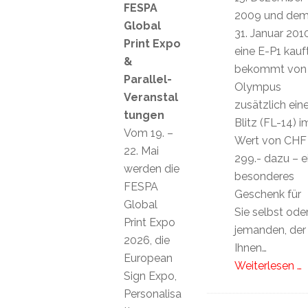
FESPA
2009 und de
Global
31. Januar 201
Print Expo
eine E-P1 kauft
&
bekommt von
Parallel-
Olympus
Veranstal
zusätzlich ein
tungen
Blitz (FL-14) i
Vom 19. –
Wert von CHF
22. Mai
299.- dazu – e
werden die
besonderes
FESPA
Geschenk für
Global
Sie selbst ode
Print Expo
jemanden, der
2026, die
Ihnen…
European
Weiterlesen …
Sign Expo,
Personalisa