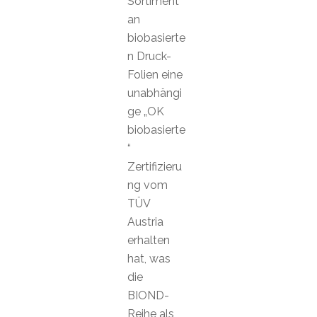
Sortiment
an
biobasierte
n Druck-
Folien eine
unabhängi
ge „OK
biobasierte
“
Zertifizieru
ng vom
TÜV
Austria
erhalten
hat, was
die
BIOND-
Reihe als