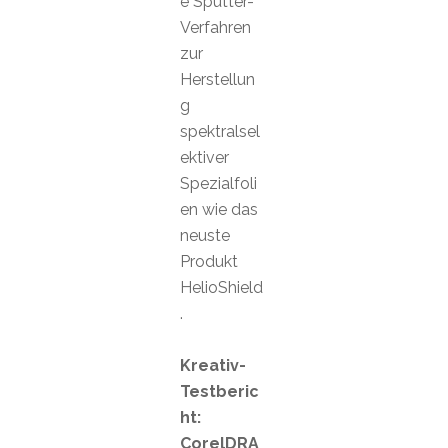
e Sputter-
Verfahren
zur
Herstellun
g
spektralsel
ektiver
Spezialfoli
en wie das
neuste
Produkt
HelioShield
.
Kreativ-
Testberic
ht:
CorelDRA