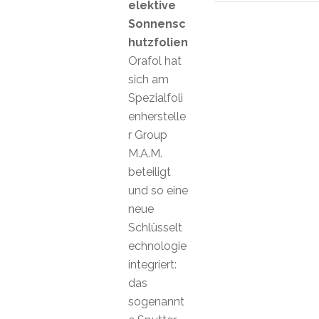
elektive
Sonnensc
hutzfolien
Orafol hat
sich am
Spezialfoli
enherstelle
r Group
M.A.M.
beteiligt
und so eine
neue
Schlüsselt
echnologie
integriert:
das
sogenannt