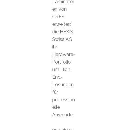
Laminator
en von
CREST
erweitert
die HEXIS
Swiss AG
ihr
Hardware-
Portfolio
um High-
End-
Lösungen
für
profession
elle
Anwender.
und vieles