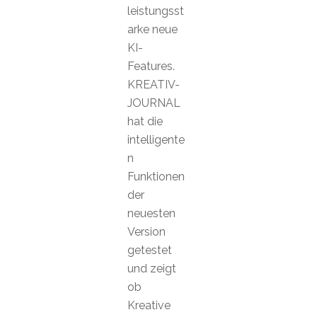
leistungsst
arke neue
KI-
Features.
KREATIV-
JOURNAL
hat die
intelligente
n
Funktionen
der
neuesten
Version
getestet
und zeigt
ob
Kreative