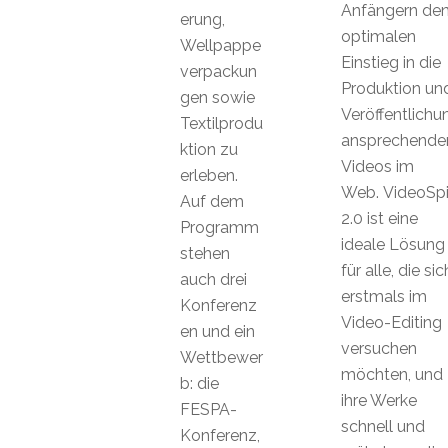
Anfängern de
erung,
optimalen
Wellpappe
Einstieg in die
verpackun
Produktion un
gen sowie
Veröffentlichu
Textilprodu
ansprechende
ktion zu
Videos im
erleben.
Web. VideoSp
Auf dem
2.0 ist eine
Programm
ideale Lösung
stehen
für alle, die sic
auch drei
erstmals im
Konferenz
Video-Editing
en und ein
versuchen
Wettbewer
möchten, und
b: die
ihre Werke
FESPA-
schnell und
Konferenz,