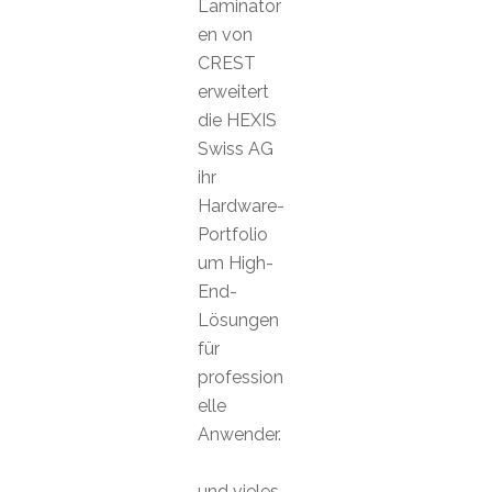
Laminator
en von
CREST
erweitert
die HEXIS
Swiss AG
ihr
Hardware-
Portfolio
um High-
End-
Lösungen
für
profession
elle
Anwender.
und vieles