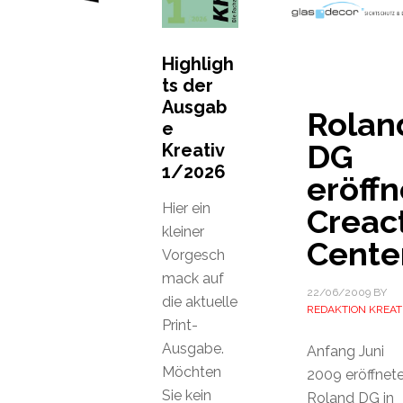
Highligh
ts der
Ausgab
Rolan
e
DG
Kreativ
1/2026
eröffn
Hier ein
Creac
kleiner
Cente
Vorgesch
mack auf
22/06/2009
BY
die aktuelle
REDAKTION KREAT
Print-
Ausgabe.
Anfang Juni
Möchten
2009 eröffnet
Sie kein
Roland DG in