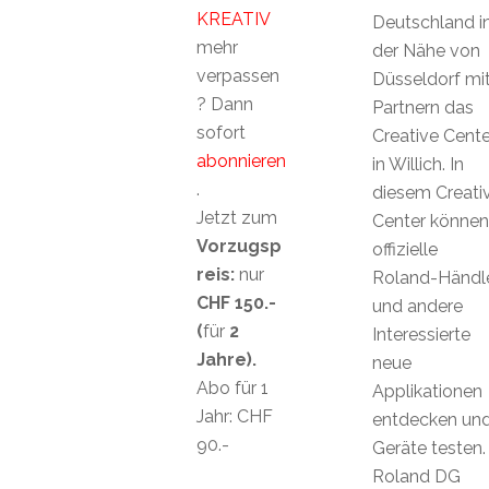
KREATIV
Deutschland i
mehr
der Nähe von
verpassen
Düsseldorf mi
? Dann
Partnern das
sofort
Creative Cente
abonnieren
in Willich. In
.
diesem Creati
Jetzt zum
Center können
Vorzugsp
offizielle
reis:
nur
Roland-Händl
CHF 150.-
und andere
(
für
2
Interessierte
Jahre).
neue
Abo für 1
Applikationen
Jahr: CHF
entdecken un
90.-
Geräte testen.
Roland DG