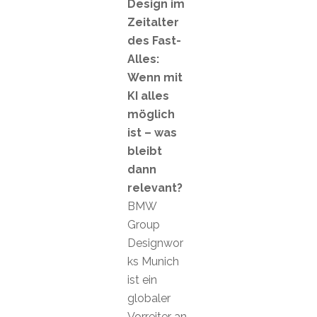
Design im
Zeitalter
des Fast-
Alles:
Wenn mit
KI alles
möglich
ist – was
bleibt
dann
relevant?
BMW
Group
Designwor
ks Munich
ist ein
globaler
Vorreiter an