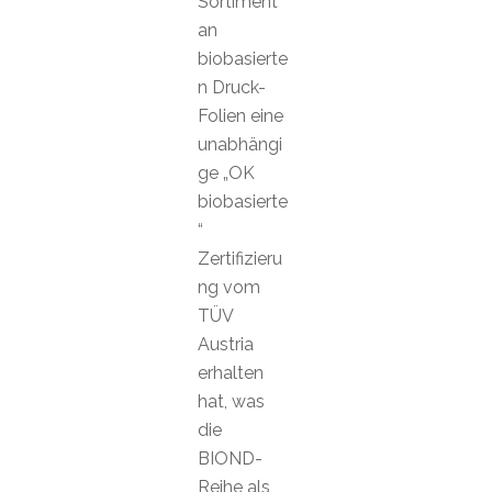
Sortiment
an
biobasierte
n Druck-
Folien eine
unabhängi
ge „OK
biobasierte
“
Zertifizieru
ng vom
TÜV
Austria
erhalten
hat, was
die
BIOND-
Reihe als