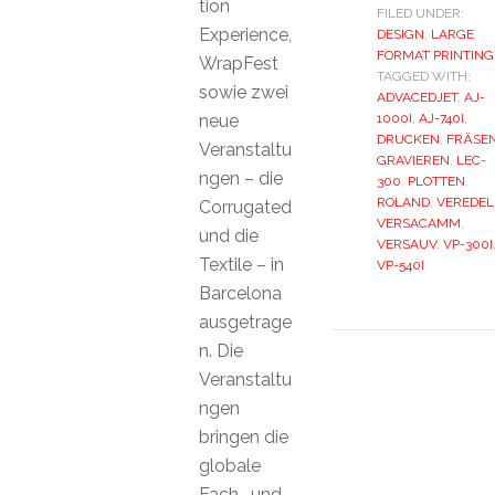
tion
FILED UNDER:
Experience,
DESIGN
,
LARGE
FORMAT PRINTING
WrapFest
TAGGED WITH:
sowie zwei
ADVACEDJET
,
AJ-
neue
1000I
,
AJ-740I
,
DRUCKEN
,
FRÄSE
Veranstaltu
GRAVIEREN
,
LEC-
ngen – die
300
,
PLOTTEN
,
ROLAND
,
VEREDEL
Corrugated
VERSACAMM
,
und die
VERSAUV
,
VP-300I
Textile – in
VP-540I
Barcelona
ausgetrage
n. Die
Veranstaltu
ngen
bringen die
globale
Fach- und