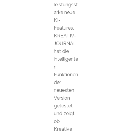
leistungsst
arke neue
KI-
Features.
KREATIV-
JOURNAL
hat die
intelligente
n
Funktionen
der
neuesten
Version
getestet
und zeigt
ob
Kreative