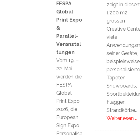
FESPA
zeigt in diese
Global
1’200 m2
Print Expo
grossen
&
Creative Cente
Parallel-
viele
Veranstal
Anwendungsmö
tungen
seiner Geräte,
Vom 19. –
beispielsweise
22. Mai
personalisierte
werden die
Tapeten,
FESPA
Snowboards,
Global
Sportbekleidu
Print Expo
Flaggen,
2026, die
Strandkörbe…
European
Weiterlesen …
Sign Expo,
Personalisa