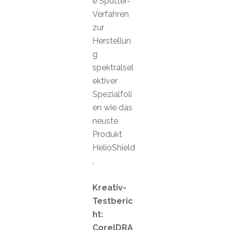
e Sputter-
Verfahren
zur
Herstellun
g
spektralsel
ektiver
Spezialfoli
en wie das
neuste
Produkt
HelioShield
.
Kreativ-
Testberic
ht:
CorelDRA