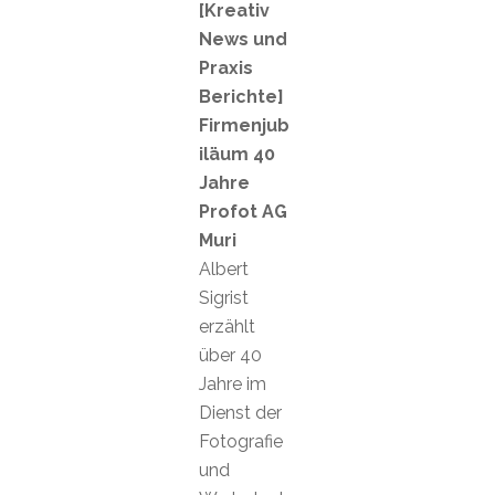
[Kreativ
News und
Praxis
Berichte]
Firmenjub
iläum 40
Jahre
Profot AG
Muri
Albert
Sigrist
erzählt
über 40
Jahre im
Dienst der
Fotografie
und