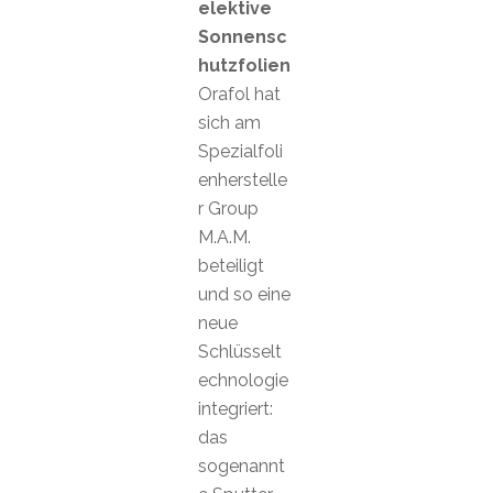
elektive
Sonnensc
hutzfolien
Orafol hat
sich am
Spezialfoli
enherstelle
r Group
M.A.M.
beteiligt
und so eine
neue
Schlüsselt
echnologie
integriert:
das
sogenannt