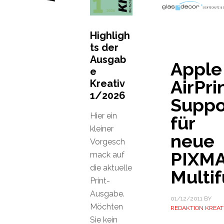
Highligh
ts der
Ausgab
Apple
e
AirPri
Kreativ
1/2026
Suppo
Hier ein
für
kleiner
neue
Vorgesch
PIXM
mack auf
die aktuelle
Multi
Print-
Ausgabe.
01/12/2011
BY
Möchten
REDAKTION KREAT
Sie kein