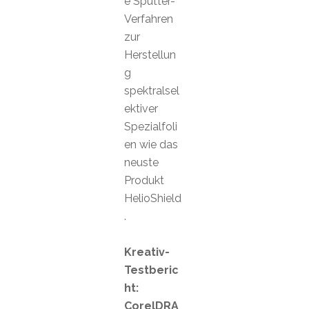
e Sputter-
Verfahren
zur
Herstellun
g
spektralsel
ektiver
Spezialfoli
en wie das
neuste
Produkt
HelioShield
.
Kreativ-
Testberic
ht:
CorelDRA