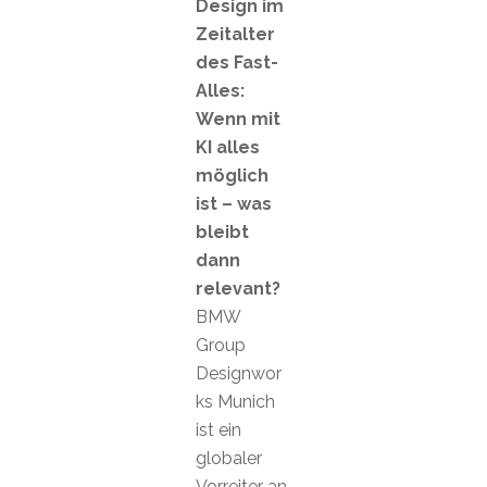
Design im
Zeitalter
des Fast-
Alles:
Wenn mit
KI alles
möglich
ist – was
bleibt
dann
relevant?
BMW
Group
Designwor
ks Munich
ist ein
globaler
Vorreiter an