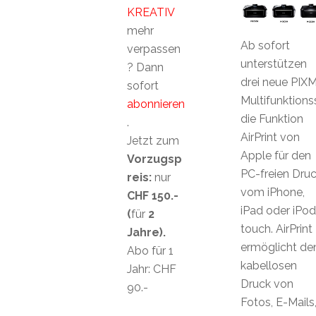
KREATIV
mehr
Ab sofort
verpassen
unterstützen
? Dann
drei neue PIX
sofort
Multifunktion
abonnieren
die Funktion
.
AirPrint von
Jetzt zum
Apple für den
Vorzugsp
PC-freien Dru
reis:
nur
vom iPhone,
CHF 150.-
iPad oder iPod
(
für
2
touch. AirPrint
Jahre).
ermöglicht de
Abo für 1
kabellosen
Jahr: CHF
Druck von
90.-
Fotos, E-Mails