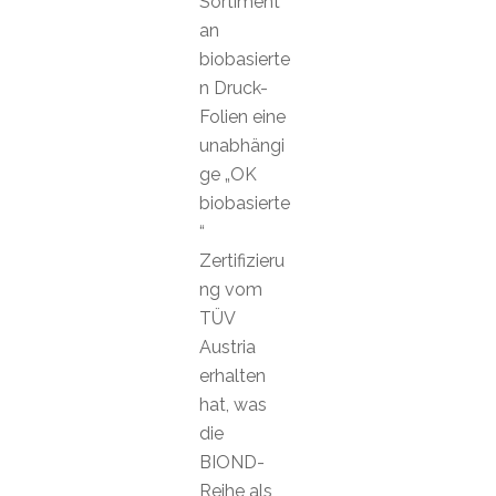
Sortiment
an
biobasierte
n Druck-
Folien eine
unabhängi
ge „OK
biobasierte
“
Zertifizieru
ng vom
TÜV
Austria
erhalten
hat, was
die
BIOND-
Reihe als