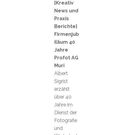
[Kreativ
News und
Praxis
Berichte]
Firmenjub
iläum 40
Jahre
Profot AG
Muri
Albert
Sigrist
erzählt
über 40
Jahre im
Dienst der
Fotografie
und