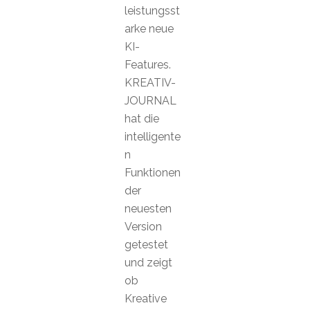
leistungsst
arke neue
KI-
Features.
KREATIV-
JOURNAL
hat die
intelligente
n
Funktionen
der
neuesten
Version
getestet
und zeigt
ob
Kreative