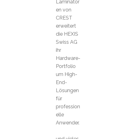
Laminator
en von
CREST
erweitert
die HEXIS
Swiss AG
ihr
Hardware-
Portfolio
um High-
End-
Lösungen
für
profession
elle
Anwender.
und vieles