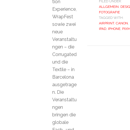
tion
FILED UNDER:
ALLGEMEIN
,
DESI
Experience,
FOTOGRAFIE
WrapFest
TAGGED WITH:
AIRPRINT
,
CANON
,
sowie zwei
IPAD
,
IPHONE
,
PIX
neue
Veranstaltu
ngen – die
Corrugated
und die
Textile – in
Barcelona
ausgetrage
n. Die
Veranstaltu
ngen
bringen die
globale
Fach- und