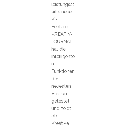
leistungsst
arke neue
KI-
Features.
KREATIV-
JOURNAL
hat die
intelligente
n
Funktionen
der
neuesten
Version
getestet
und zeigt
ob
Kreative