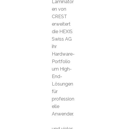
Laminator
en von
CREST
erweitert
die HEXIS
Swiss AG
ihr
Hardware-
Portfolio
um High-
End-
Lösungen
für
profession
elle
Anwender.
und vieles