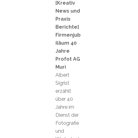
[Kreativ
News und
Praxis
Berichte]
Firmenjub
iläum 40
Jahre
Profot AG
Muri
Albert
Sigrist
erzählt
über 40
Jahre im
Dienst der
Fotografie
und