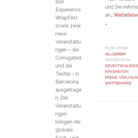
tion
und Sie nehm
Experience,
an…
Weiterlese
WrapFest
…
sowie zwei
neue
Veranstaltu
FILED UNDER:
ngen – die
ALLGEMEIN
Corrugated
TAGGED WITH:
und die
ADVENTSKALEND
KENSINGTON
,
Textile – in
PREISE
,
VERLOSU
Barcelona
WETTBEWERB
ausgetrage
n. Die
Veranstaltu
ngen
bringen die
globale
Fach- und