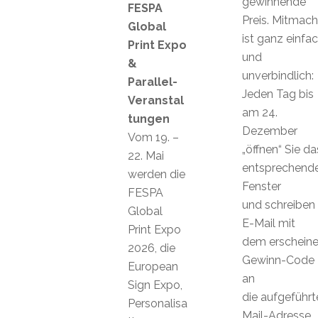
gewinnende
FESPA
Preis. Mitmac
Global
ist ganz einfa
Print Expo
und
&
unverbindlich:
Parallel-
Jeden Tag bis
Veranstal
am 24.
tungen
Dezember
Vom 19. –
„öffnen“ Sie da
22. Mai
entsprechend
werden die
Fenster
FESPA
und schreiben 
Global
E-Mail mit
Print Expo
dem erschein
2026, die
Gewinn-Code
European
an
Sign Expo,
die aufgeführt
Personalisa
Mail-Adresse