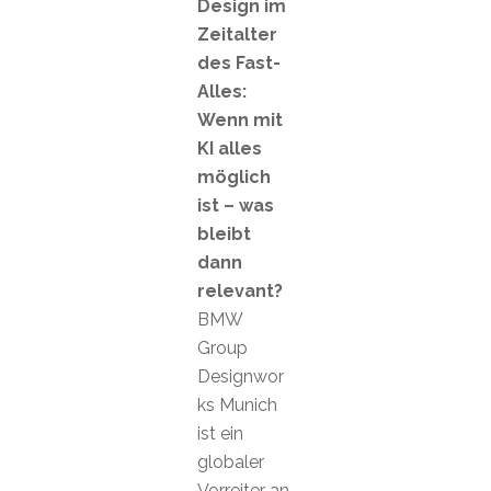
Design im
Zeitalter
des Fast-
Alles:
Wenn mit
KI alles
möglich
ist – was
bleibt
dann
relevant?
BMW
Group
Designwor
ks Munich
ist ein
globaler
Vorreiter an