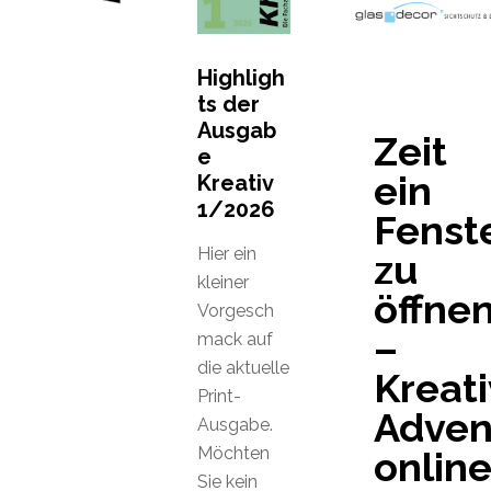
Highligh
ts der
Ausgab
Zeit
e
ein
Kreativ
1/2026
Fenst
Hier ein
zu
kleiner
öffne
Vorgesch
–
mack auf
die aktuelle
Kreati
Print-
Adven
Ausgabe.
Möchten
online
Sie kein