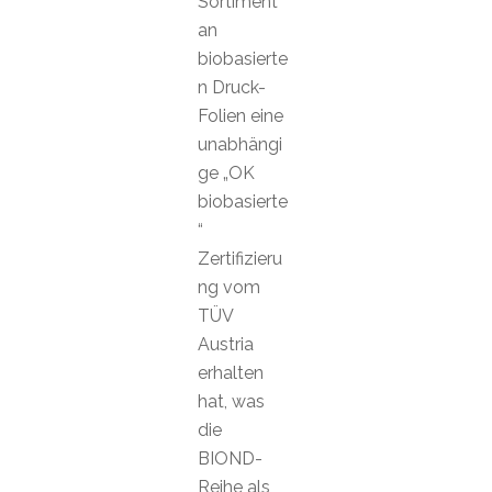
Sortiment
an
biobasierte
n Druck-
Folien eine
unabhängi
ge „OK
biobasierte
“
Zertifizieru
ng vom
TÜV
Austria
erhalten
hat, was
die
BIOND-
Reihe als