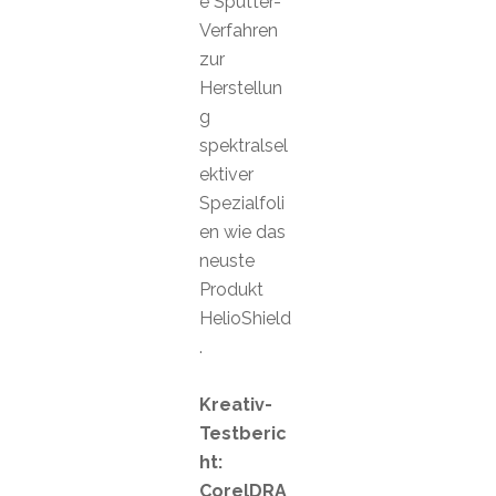
e Sputter-
Verfahren
zur
Herstellun
g
spektralsel
ektiver
Spezialfoli
en wie das
neuste
Produkt
HelioShield
.
Kreativ-
Testberic
ht:
CorelDRA