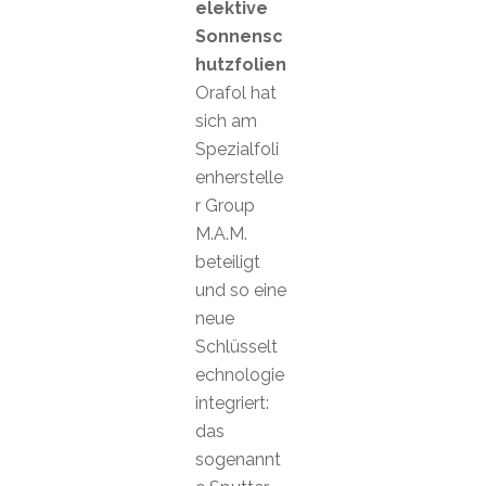
elektive
Sonnensc
hutzfolien
Orafol hat
sich am
Spezialfoli
enherstelle
r Group
M.A.M.
beteiligt
und so eine
neue
Schlüsselt
echnologie
integriert:
das
sogenannt