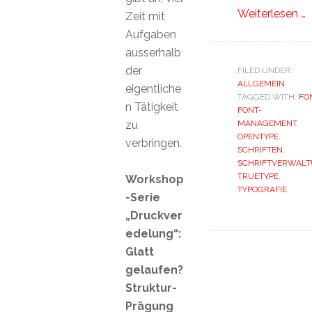
Weiterlesen …
Zeit mit
Aufgaben
ausserhalb
der
FILED UNDER:
ALLGEMEIN
eigentliche
TAGGED WITH:
FO
n Tätigkeit
FONT-
zu
MANAGEMENT
,
OPENTYPE
,
verbringen.
SCHRIFTEN
,
SCHRIFTVERWAL
TRUETYPE
,
Workshop
TYPOGRAFIE
-Serie
„Druckver
edelung“:
Glatt
gelaufen?
Struktur-
Prägung