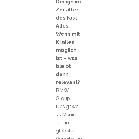
Design im
Zeitalter
des Fast-
Alles:
Wenn mit
KI alles
möglich
ist – was
bleibt
dann
relevant?
BMW
Group
Designwor
ks Munich
ist ein
globaler
Vorreiter an