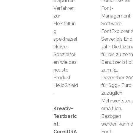
e Sputter-
Edition seiner
Verfahren
Font-
zur
Management-
Herstellun
Software
g
FontExplorer 
spektralsel
Server bis End
ektiver
Jahr. Die Lizen
Spezialfoli
für bis zu zehn
en wie das
Benutzer ist bi
neuste
zum 31.
Produkt
Dezember 20
HelioShield
für 699,- Euro
.
zuzüglich
Mehrwertsteu
Kreativ-
erhältlich.
Testberic
Bezogen
ht:
werden kann d
CorelDRA
Font-