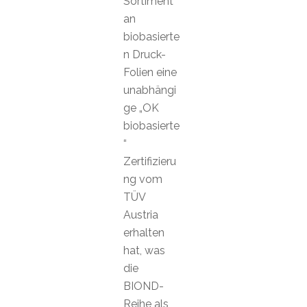
Sortiment
an
biobasierte
n Druck-
Folien eine
unabhängi
ge „OK
biobasierte
“
Zertifizieru
ng vom
TÜV
Austria
erhalten
hat, was
die
BIOND-
Reihe als