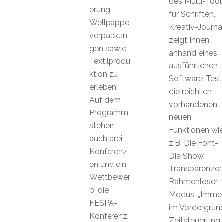
des Multi-Tool
erung,
für Schriften.
Wellpappe
Kreativ-Journa
verpackun
zeigt Ihnen
gen sowie
anhand eines
Textilprodu
ausführlichen
ktion zu
Software-Test
erleben.
die reichlich
Auf dem
vorhandenen
Programm
neuen
stehen
Funktionen wi
auch drei
z.B. Die Font-
Konferenz
Dia Show…
en und ein
Transparenzen
Wettbewer
Rahmenloser
b: die
Modus, „Imme
FESPA-
im Vordergrund
Konferenz,
Zeitsteuerung