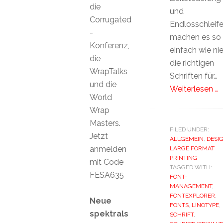
die
und
Corrugated
Endlosschleif
-
machen es so
Konferenz,
einfach wie nie
die
die richtigen
WrapTalks
Schriften für…
und die
Weiterlesen …
World
Wrap
Masters.
FILED UNDER:
Jetzt
ALLGEMEIN
,
DESI
anmelden
LARGE FORMAT
PRINTING
mit Code
TAGGED WITH:
FESA635
FONT-
MANAGEMENT
,
FONTEXPLORER
,
Neue
FONTS
,
LINOTYPE
,
spektrals
SCHRIFT
,