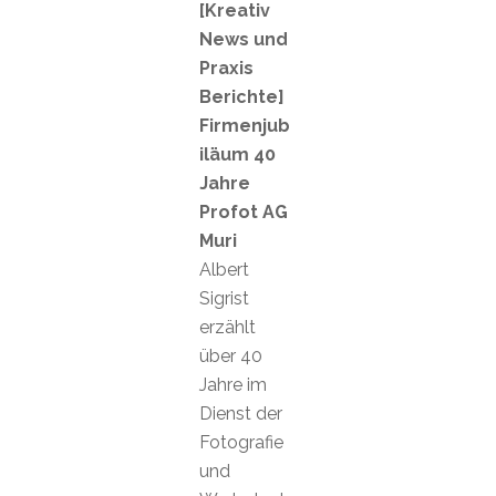
[Kreativ
News und
Praxis
Berichte]
Firmenjub
iläum 40
Jahre
Profot AG
Muri
Albert
Sigrist
erzählt
über 40
Jahre im
Dienst der
Fotografie
und