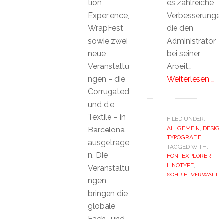
tion
es zahlreiche
Experience,
Verbesserunge
WrapFest
die den
sowie zwei
Administrator
neue
bei seiner
Veranstaltu
Arbeit…
ngen – die
Weiterlesen …
Corrugated
und die
Textile – in
FILED UNDER:
ALLGEMEIN
,
DESI
Barcelona
TYPOGRAFIE
ausgetrage
TAGGED WITH:
n. Die
FONTEXPLORER
,
LINOTYPE
,
Veranstaltu
SCHRIFTVERWAL
ngen
bringen die
globale
Fach- und