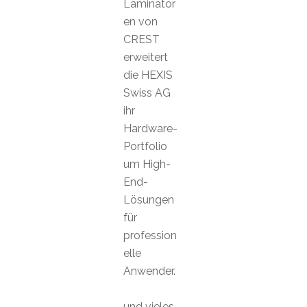
Laminator
en von
CREST
erweitert
die HEXIS
Swiss AG
ihr
Hardware-
Portfolio
um High-
End-
Lösungen
für
profession
elle
Anwender.
und vieles