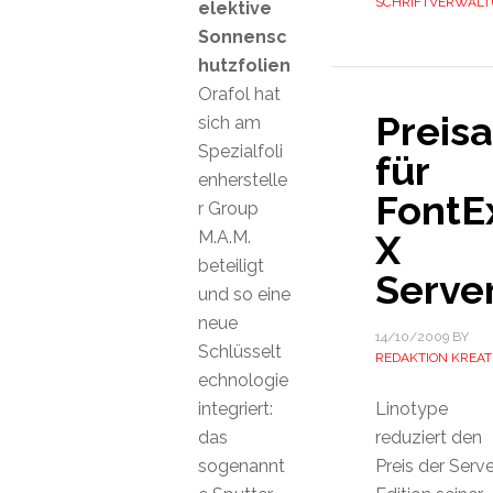
SCHRIFTVERWAL
elektive
Sonnensc
hutzfolien
Orafol hat
Preisa
sich am
Spezialfoli
für
enherstelle
FontE
r Group
M.A.M.
X
beteiligt
Serve
und so eine
neue
14/10/2009
BY
Schlüsselt
REDAKTION KREAT
echnologie
integriert:
Linotype
das
reduziert den
sogenannt
Preis der Serve