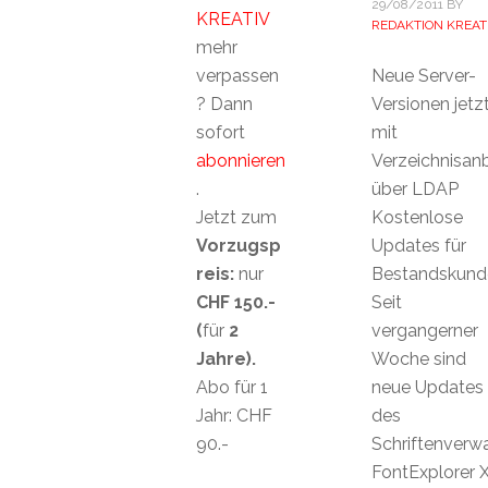
29/08/2011
BY
KREATIV
REDAKTION KREAT
mehr
verpassen
Neue Server-
? Dann
Versionen jetz
sofort
mit
abonnieren
Verzeichnisan
.
über LDAP
Jetzt zum
Kostenlose
Vorzugsp
Updates für
reis:
nur
Bestandskund
CHF 150.-
Seit
(
für
2
vergangerner
Jahre).
Woche sind
Abo für 1
neue Updates
Jahr: CHF
des
90.-
Schriftenver
FontExplorer 