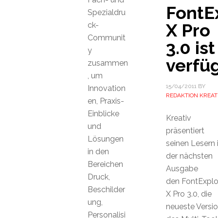
FontE
Spezialdru
X Pro
ck-
Communit
3.0 ist
y
verfü
zusammen
, um
15/04/2011
BY
Innovation
REDAKTION KREAT
en, Praxis-
Einblicke
Kreativ
und
präsentiert
Lösungen
seinen Lesern 
in den
der nächsten
Bereichen
Ausgabe
Druck,
den FontExplo
Beschilder
X Pro 3.0, die
ung,
neueste Versi
Personalisi