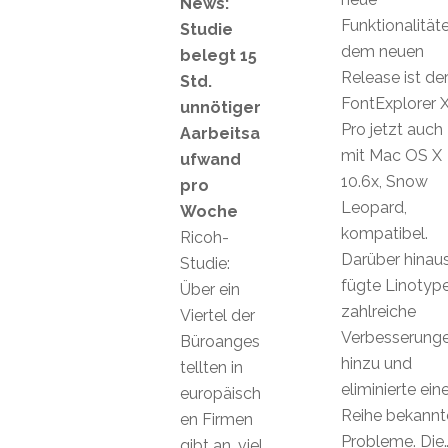
News:
Funktionalitäte
Studie
dem neuen
belegt 15
Release ist de
Std.
FontExplorer 
unnötiger
Pro jetzt auch
Aarbeitsa
mit Mac OS X
ufwand
10.6x, Snow
pro
Leopard,
Woche
kompatibel.
Ricoh-
Darüber hinau
Studie:
fügte Linotyp
Über ein
zahlreiche
Viertel der
Verbesserung
Büroanges
hinzu und
tellten in
eliminierte ein
europäisch
Reihe bekannt
en Firmen
Probleme. Die
gibt an, viel