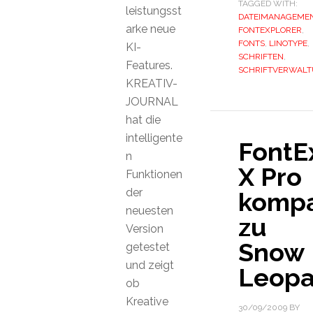
TAGGED WITH:
leistungsst
DATEIMANAGEME
arke neue
FONTEXPLORER
,
FONTS
,
LINOTYPE
,
KI-
SCHRIFTEN
,
Features.
SCHRIFTVERWAL
KREATIV-
JOURNAL
hat die
intelligente
FontE
n
X Pro
Funktionen
der
kompa
neuesten
zu
Version
Snow
getestet
und zeigt
Leopa
ob
Kreative
30/09/2009
BY