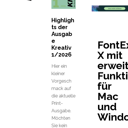
Highligh
ts der
Ausgab
e
FontE
Kreativ
X mit
1/2026
erwei
Hier ein
Funkt
kleiner
Vorgesch
für
mack auf
Mac
die aktuelle
Print-
und
Ausgabe.
Wind
Möchten
Sie kein