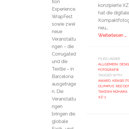
tion
konzipierte XZ
Experience,
hat die digital
WrapFest
Kompaktfotog
sowie zwei
neu…
neue
Weiterlesen …
Veranstaltu
ngen – die
Corrugated
FILED UNDER:
und die
ALLGEMEIN
,
DESI
Textile – in
FOTOGRAFIE
TAGGED WITH:
Barcelona
AWARD
,
KENSEI IT
ausgetrage
OLYMPUS
,
RED DO
n. Die
TAKESHI NOHARA
,
XZ-1
Veranstaltu
ngen
bringen die
globale
Fach- und