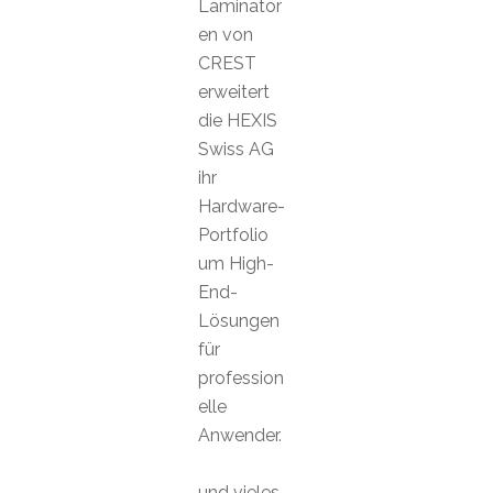
Laminator
en von
CREST
erweitert
die HEXIS
Swiss AG
ihr
Hardware-
Portfolio
um High-
End-
Lösungen
für
profession
elle
Anwender.
und vieles