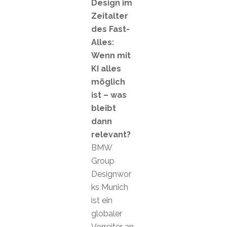
Design im
Zeitalter
des Fast-
Alles:
Wenn mit
KI alles
möglich
ist – was
bleibt
dann
relevant?
BMW
Group
Designwor
ks Munich
ist ein
globaler
Vorreiter an