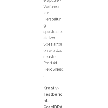
e Sputter-
Verfahren
zur
Herstellun
g
spektralsel
ektiver
Spezialfoli
en wie das
neuste
Produkt
HelioShield
.
Kreativ-
Testberic
ht:
CorelDRA