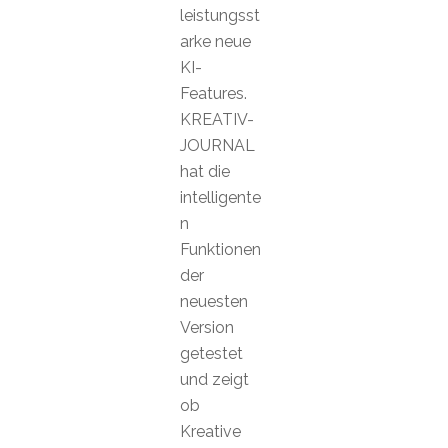
leistungsst
arke neue
KI-
Features.
KREATIV-
JOURNAL
hat die
intelligente
n
Funktionen
der
neuesten
Version
getestet
und zeigt
ob
Kreative