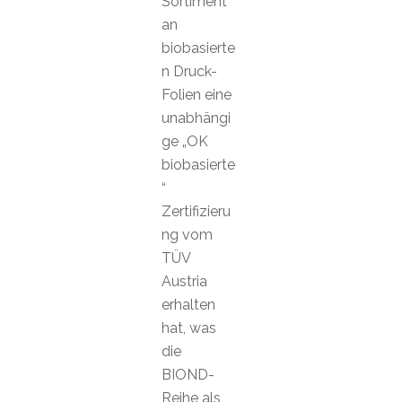
Sortiment
an
biobasierte
n Druck-
Folien eine
unabhängi
ge „OK
biobasierte
“
Zertifizieru
ng vom
TÜV
Austria
erhalten
hat, was
die
BIOND-
Reihe als