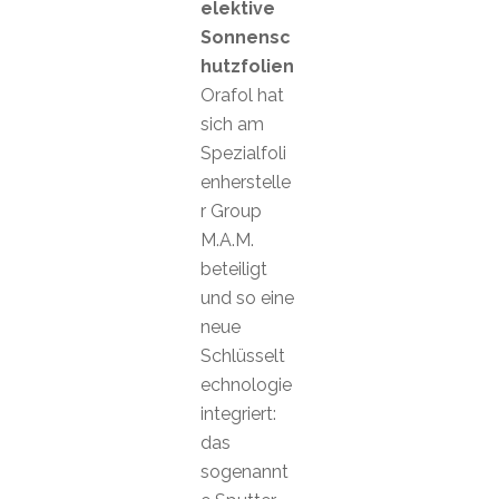
elektive
Sonnensc
hutzfolien
Orafol hat
sich am
Spezialfoli
enherstelle
r Group
M.A.M.
beteiligt
und so eine
neue
Schlüsselt
echnologie
integriert:
das
sogenannt