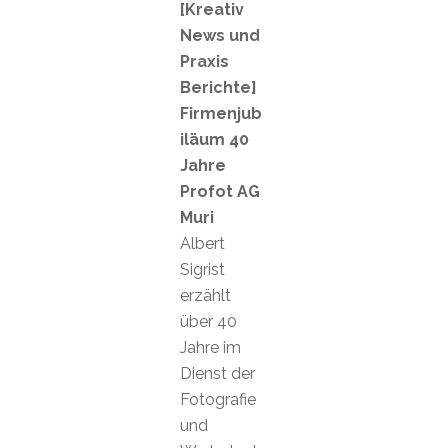
[Kreativ
News und
Praxis
Berichte]
Firmenjub
iläum 40
Jahre
Profot AG
Muri
Albert
Sigrist
erzählt
über 40
Jahre im
Dienst der
Fotografie
und