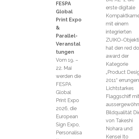
FESPA
erste digitale
Global
Kompaktkame
Print Expo
mit einem
&
integrierten
Parallel-
ZUIKO-Objekti
Veranstal
hat den red do
tungen
award der
Vom 19. –
Kategorie
22. Mai
„Product Desi
werden die
2011“ errungen
FESPA
Lichtstarkes
Global
Flaggschiff mi
Print Expo
aussergewöhnl
2026, die
Bildqualität Di
European
von Takeshi
Sign Expo,
Nohara und
Personalisa
Kensei Ito