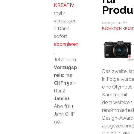
KREATIV
Produ
mehr
verpassen
04/05/2011
BY
? Dann
REDAKTION KREAT
sofort
abonnieren
.
Jetzt zum
Vorzugsp
Das zweite Ja
reis:
nur
in Folge wurd
CHF 150.-
eine Olympus
(
für
2
Kamera mit
Jahre).
dem weltweit
Abo für 1
renommiertes
Jahr: CHF
Design-Award
90.-
ausgezeichnet
Die XZ-1, die