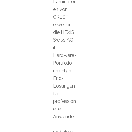
Laminator
en von
CREST
erweitert
die HEXIS
Swiss AG
ihr
Hardware-
Portfolio
um High-
End-
Lösungen
für
profession
elle
Anwender.
und vieles