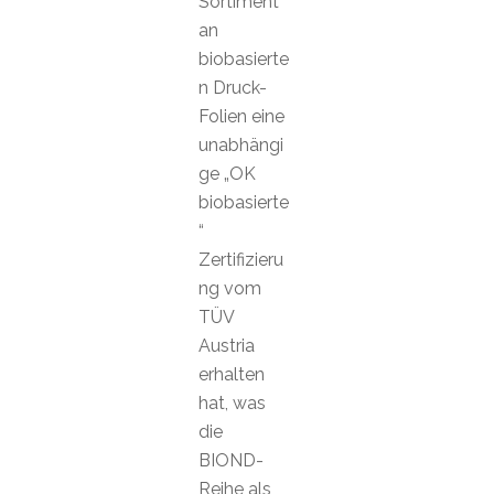
Sortiment
an
biobasierte
n Druck-
Folien eine
unabhängi
ge „OK
biobasierte
“
Zertifizieru
ng vom
TÜV
Austria
erhalten
hat, was
die
BIOND-
Reihe als