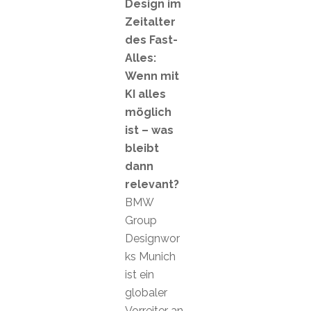
Design im
Zeitalter
des Fast-
Alles:
Wenn mit
KI alles
möglich
ist – was
bleibt
dann
relevant?
BMW
Group
Designwor
ks Munich
ist ein
globaler
Vorreiter an