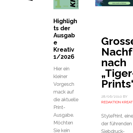
Highligh
ts der
Ausgab
Gross
e
Nachf
Kreativ
1/2026
nach
Hier ein
„Tiger
kleiner
Prints
Vorgesch
mack auf
28/06/2010
BY
die aktuelle
REDAKTION KREAT
Print-
Ausgabe.
StylePrint, ein
Möchten
der führenden
Sie kein
Siebdruck-