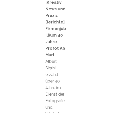
[Kreativ
News und
Praxis
Berichte]
Firmenjub
iläum 40
Jahre
Profot AG
Muri
Albert
Sigrist
erzählt
über 40
Jahre im
Dienst der
Fotografie
und