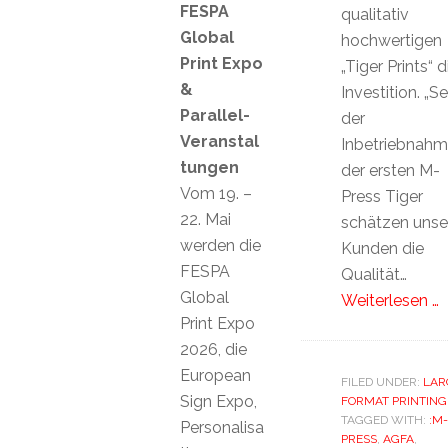
FESPA
qualitativ
Global
hochwertigen
Print Expo
„Tiger Prints“ d
&
Investition. „Se
Parallel-
der
Veranstal
Inbetriebnah
tungen
der ersten M-
Vom 19. –
Press Tiger
22. Mai
schätzen unse
werden die
Kunden die
FESPA
Qualität…
Global
Weiterlesen …
Print Expo
2026, die
European
FILED UNDER:
LAR
Sign Expo,
FORMAT PRINTING
TAGGED WITH:
:M-
Personalisa
PRESS
,
AGFA
,