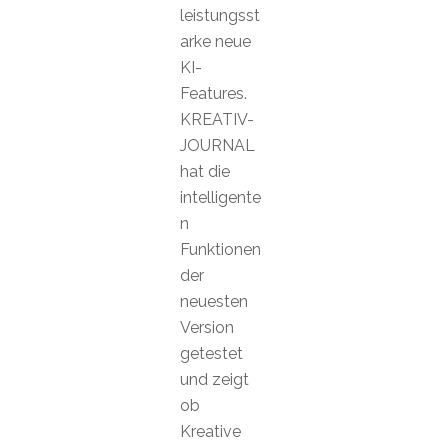
leistungsst
arke neue
KI-
Features.
KREATIV-
JOURNAL
hat die
intelligente
n
Funktionen
der
neuesten
Version
getestet
und zeigt
ob
Kreative