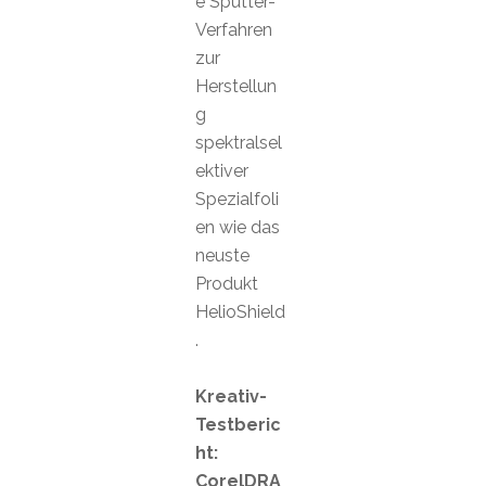
e Sputter-
Verfahren
zur
Herstellun
g
spektralsel
ektiver
Spezialfoli
en wie das
neuste
Produkt
HelioShield
.
Kreativ-
Testberic
ht:
CorelDRA