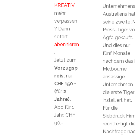
KREATIV
Unternehmen
mehr
Australiens ha
verpassen
seine zweite :
? Dann
Press-Tiger v
sofort
Agfa gekauft.
abonnieren
Und dies nur
.
fünf Monate
Jetzt zum
nachdem das 
Vorzugsp
Melbourne
reis:
nur
ansässige
CHF 150.-
Unternehmen
(
für
2
die erste Tiger
Jahre).
installiert hat.
Abo für 1
Für die
Jahr: CHF
Siebdruck Fir
90.-
rechtfertigt di
Nachfrage na