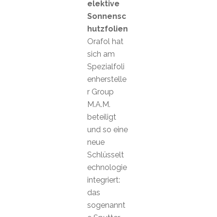
elektive
Sonnensc
hutzfolien
Orafol hat
sich am
Spezialfoli
enherstelle
r Group
M.A.M.
beteiligt
und so eine
neue
Schlüsselt
echnologie
integriert:
das
sogenannt