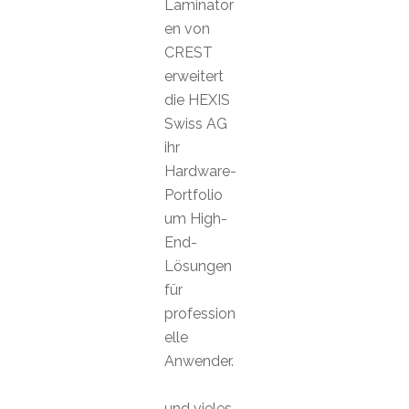
Laminator
en von
CREST
erweitert
die HEXIS
Swiss AG
ihr
Hardware-
Portfolio
um High-
End-
Lösungen
für
profession
elle
Anwender.
und vieles