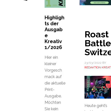
Highligh
ts der
Ausgab
Roast
e
Battle
Kreativ
1/2026
Switz
Hier ein
23/03/2022
BY
kleiner
REDAKTION KREAT
Vorgesch
mack auf
die aktuelle
Print-
Ausgabe.
Möchten
Heute geht’s
Sie kein