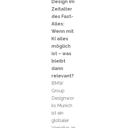
Design im
Zeitalter
des Fast-
Alles:
Wenn mit
KI alles
möglich
ist – was
bleibt
dann
relevant?
BMW
Group
Designwor
ks Munich
ist ein
globaler
Vorreiter an