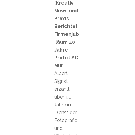
[Kreativ
News und
Praxis
Berichte]
Firmenjub
iläum 40
Jahre
Profot AG
Muri
Albert
Sigrist
erzählt
über 40
Jahre im
Dienst der
Fotografie
und