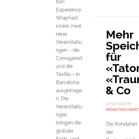
tion
Experience,
WrapFest
sowie zwei
Mehr
neue
Veranstaltu
Speic
ngen – die
für
Corrugated
«Tator
und die
Textile – in
«Trau
Barcelona
& Co
ausgetrage
n. Die
27/02/2017
BY
Veranstaltu
REDAKTION KREAT
ngen
bringen die
Die Rohdaten
globale
der
Fach- und