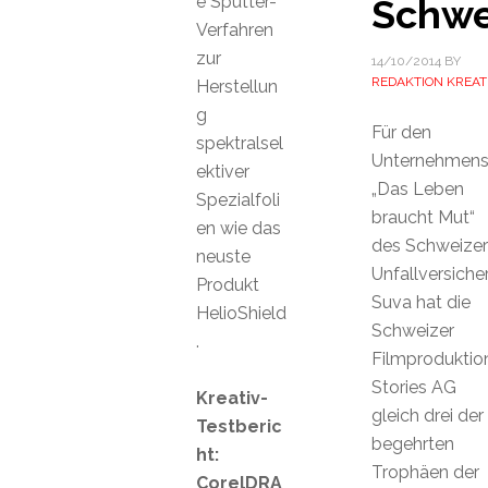
e Sputter-
Schwe
Verfahren
zur
14/10/2014
BY
REDAKTION KREAT
Herstellun
g
Für den
spektralsel
Unternehmens
ektiver
„Das Leben
Spezialfoli
braucht Mut“
en wie das
des Schweizer
neuste
Unfallversiche
Produkt
Suva hat die
HelioShield
Schweizer
.
Filmproduktio
Stories AG
Kreativ-
gleich drei der
Testberic
begehrten
ht:
Trophäen der
CorelDRA