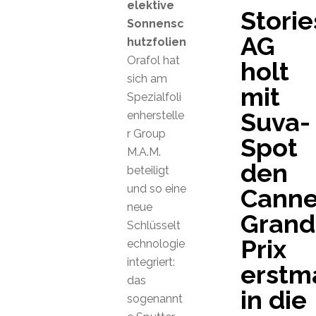
elektive
Storie
Sonnensc
AG
hutzfolien
Orafol hat
holt
sich am
mit
Spezialfoli
Suva-
enherstelle
r Group
Spot
M.A.M.
den
beteiligt
und so eine
Cann
neue
Grand
Schlüsselt
Prix
echnologie
integriert:
erstm
das
in die
sogenannt