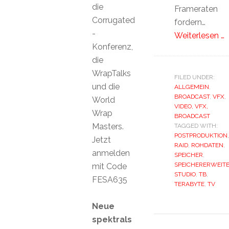
die
Frameraten
Corrugated
fordern…
-
Weiterlesen …
Konferenz,
die
WrapTalks
FILED UNDER:
und die
ALLGEMEIN
,
BROADCAST
,
VFX
,
World
VIDEO, VFX,
Wrap
BROADCAST
Masters.
TAGGED WITH:
POSTPRODUKTION
,
Jetzt
RAID
,
ROHDATEN
,
anmelden
SPEICHER
,
SPEICHERERWEIT
mit Code
STUDIO
,
TB
,
FESA635
TERABYTE
,
TV
Neue
spektrals