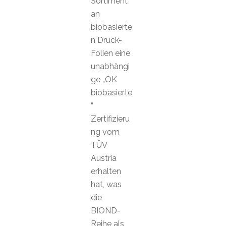
Sortiment
an
biobasierte
n Druck-
Folien eine
unabhängi
ge „OK
biobasierte
“
Zertifizieru
ng vom
TÜV
Austria
erhalten
hat, was
die
BIOND-
Reihe als