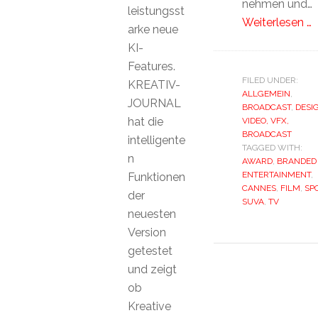
nehmen und…
leistungsst
Weiterlesen …
arke neue
KI-
Features.
FILED UNDER:
KREATIV-
ALLGEMEIN
,
JOURNAL
BROADCAST
,
DESI
hat die
VIDEO, VFX,
BROADCAST
intelligente
TAGGED WITH:
n
AWARD
,
BRANDED
ENTERTAINMENT
,
Funktionen
CANNES
,
FILM
,
SP
der
SUVA
,
TV
neuesten
Version
getestet
und zeigt
ob
Kreative