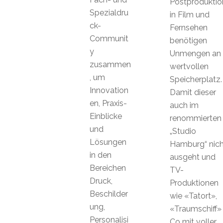
Postproduktio
Spezialdru
in Film und
ck-
Fernsehen
Communit
benötigen
y
Unmengen an
zusammen
wertvollen
, um
Speicherplatz.
Innovation
Damit dieser
en, Praxis-
auch im
Einblicke
renommierten
und
„Studio
Lösungen
Hamburg“ nich
in den
ausgeht und
Bereichen
TV-
Druck,
Produktionen
Beschilder
wie «Tatort»,
ung,
«Traumschiff»
Personalisi
Co mit voller