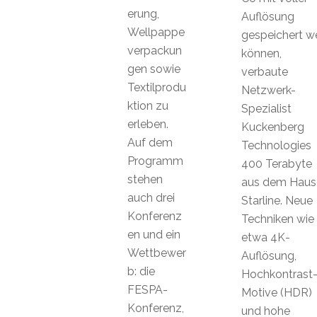
erung,
Auflösung
Wellpappe
gespeichert w
verpackun
können,
gen sowie
verbaute
Textilprodu
Netzwerk-
ktion zu
Spezialist
erleben.
Kuckenberg
Auf dem
Technologies
Programm
400 Terabyte
stehen
aus dem Haus
auch drei
Starline. Neue
Konferenz
Techniken wie
en und ein
etwa 4K-
Wettbewer
Auflösung,
b: die
Hochkontrast
FESPA-
Motive (HDR)
Konferenz,
und hohe