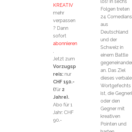
los! In sechs
KREATIV
Folgen treten
mehr
24 Comedians
verpassen
aus
? Dann
Deutschland
sofort
und der
abonnieren
Schweiz in
.
einem Battle
Jetzt zum
gegeneinande
Vorzugsp
an. Das Ziel
reis:
nur
dieses verbale
CHF 150.-
Wortgefechts
(
für
2
ist, die Gegner
Jahre).
oder den
Abo für 1
Gegner mit
Jahr: CHF
kreativen
90.-
Pointen und
harten