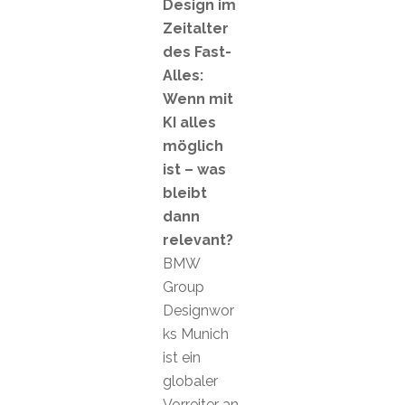
Design im
Zeitalter
des Fast-
Alles:
Wenn mit
KI alles
möglich
ist – was
bleibt
dann
relevant?
BMW
Group
Designwor
ks Munich
ist ein
globaler
Vorreiter an