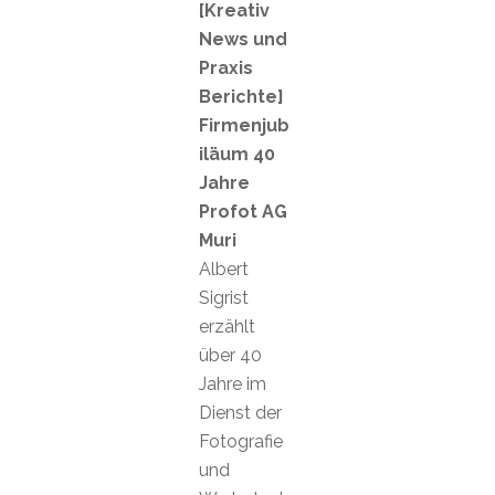
[Kreativ
News und
Praxis
Berichte]
Firmenjub
iläum 40
Jahre
Profot AG
Muri
Albert
Sigrist
erzählt
über 40
Jahre im
Dienst der
Fotografie
und