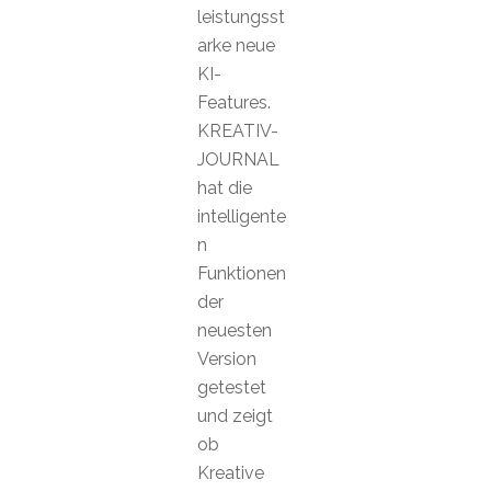
leistungsst
arke neue
KI-
Features.
KREATIV-
JOURNAL
hat die
intelligente
n
Funktionen
der
neuesten
Version
getestet
und zeigt
ob
Kreative