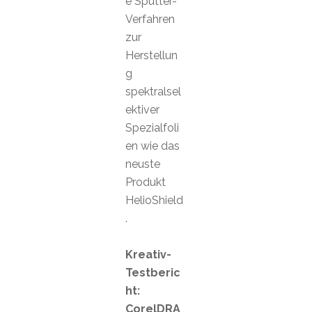
e Sputter-
Verfahren
zur
Herstellun
g
spektralsel
ektiver
Spezialfoli
en wie das
neuste
Produkt
HelioShield
.
Kreativ-
Testberic
ht:
CorelDRA