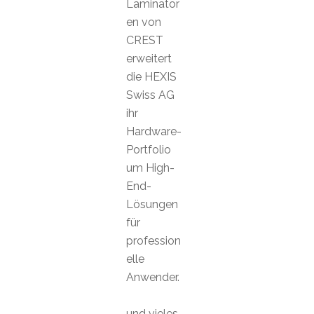
Laminator
en von
CREST
erweitert
die HEXIS
Swiss AG
ihr
Hardware-
Portfolio
um High-
End-
Lösungen
für
profession
elle
Anwender.
und vieles