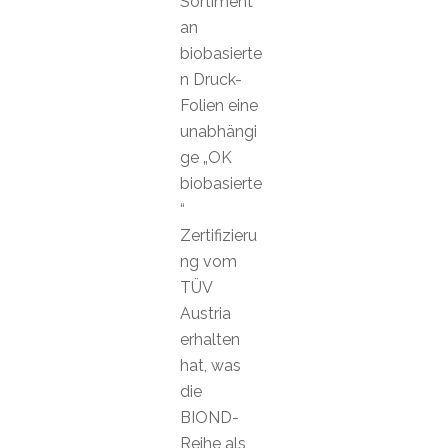
Sortiment
an
biobasierte
n Druck-
Folien eine
unabhängi
ge „OK
biobasierte
“
Zertifizieru
ng vom
TÜV
Austria
erhalten
hat, was
die
BIOND-
Reihe als