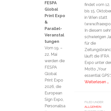
FESPA
findet vom 12.
Global
bis 15. Oktobe
Print Expo
in Wien statt
&
(www.ifraexpo
Parallel-
In diesem sehr
Veranstal
schwierigen Ja
tungen
für die
Vom 19. –
Zeitungsbran
22. Mai
läuft die IFRA
werden die
Expo unter d
FESPA
Motto „Your
Global
essential GPS“
Print Expo
Weiterlesen …
2026, die
European
Sign Expo,
FILED UNDER:
Personalisa
ALLGEMEIN