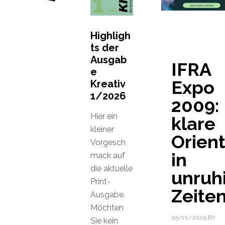
Highligh
ts der
Ausgab
IFRA
e
Expo
Kreativ
1/2026
2009:
Hier ein
klare
kleiner
Orien
Vorgesch
in
mack auf
die aktuelle
unruh
Print-
Zeite
Ausgabe.
Möchten
05/10/2009
BY
Sie kein