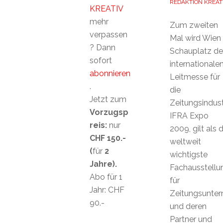
REDAKTION KREAT
KREATIV
mehr
Zum zweiten
verpassen
Mal wird Wien
? Dann
Schauplatz de
sofort
internationale
abonnieren
Leitmesse für
.
die
Jetzt zum
Zeitungsindust
Vorzugsp
IFRA Expo
reis:
nur
2009, gilt als d
CHF 150.-
weltweit
(
für
2
wichtigste
Jahre).
Fachausstellu
Abo für 1
für
Jahr: CHF
Zeitungsunte
90.-
und deren
Partner und