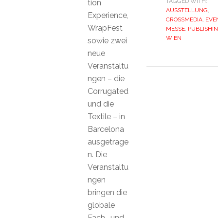
TAGGED WITH:
tion
AUSSTELLUNG
,
Experience,
CROSSMEDIA
,
EVE
WrapFest
MESSE
,
PUBLISHI
WIEN
sowie zwei
neue
Veranstaltu
ngen – die
Corrugated
und die
Textile – in
Barcelona
ausgetrage
n. Die
Veranstaltu
ngen
bringen die
globale
Fach- und