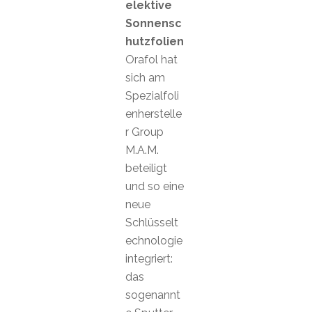
elektive
Sonnensc
hutzfolien
Orafol hat
sich am
Spezialfoli
enherstelle
r Group
M.A.M.
beteiligt
und so eine
neue
Schlüsselt
echnologie
integriert:
das
sogenannt