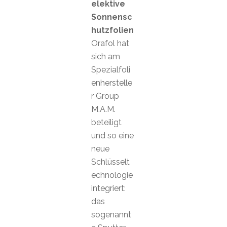
elektive
Sonnensc
hutzfolien
Orafol hat
sich am
Spezialfoli
enherstelle
r Group
M.A.M.
beteiligt
und so eine
neue
Schlüsselt
echnologie
integriert:
das
sogenannt