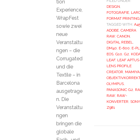
FILED UNDER:
tion
DESIGN
,
Experience,
FOTOGRAFIE
,
LAR
WrapFest
FORMAT PRINTING
TAGGED WITH:
A4
sowie zwei
ADOBE
,
CAMERA
neue
RAW
,
CANON
,
Veranstaltu
DIGITAL REBEL
,
DM40
,
E-600
,
E-PL
ngen – die
EOS
,
G10
,
G2
,
KOD
Corrugated
LEAF
,
LEAF APTUS-
und die
LENS PROFILE
CREATOR
,
MAMIYA
Textile – in
OBJEKTIVKORREK
Barcelona
OLYMPUS
,
PANASONIC G2
,
RA
ausgetrage
RAW
,
RAW-
n. Die
KONVERTER
,
SONY
Veranstaltu
Z981
ngen
bringen die
globale
Fach- und