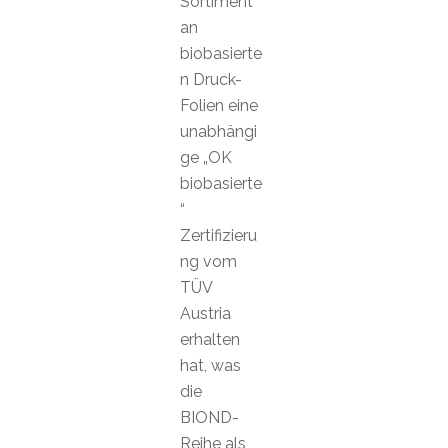
Sortiment
an
biobasierte
n Druck-
Folien eine
unabhängi
ge „OK
biobasierte
“
Zertifizieru
ng vom
TÜV
Austria
erhalten
hat, was
die
BIOND-
Reihe als