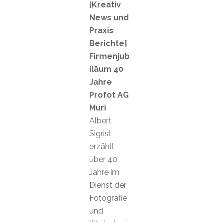
[Kreativ
News und
Praxis
Berichte]
Firmenjub
iläum 40
Jahre
Profot AG
Muri
Albert
Sigrist
erzählt
über 40
Jahre im
Dienst der
Fotografie
und