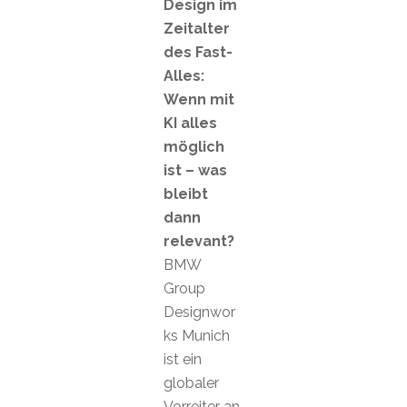
Design im
Zeitalter
des Fast-
Alles:
Wenn mit
KI alles
möglich
ist – was
bleibt
dann
relevant?
BMW
Group
Designwor
ks Munich
ist ein
globaler
Vorreiter an