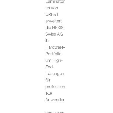
Laminator
en von
CREST
erweitert
die HEXIS
Swiss AG
ihr
Hardware-
Portfolio
um High-
End-
Lösungen
für
profession
elle
Anwender.
und vieles