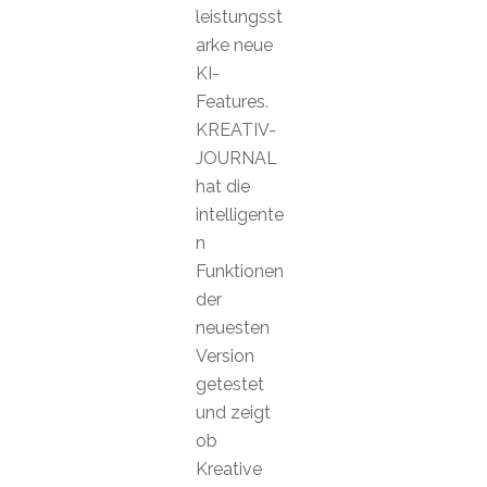
leistungsst
arke neue
KI-
Features.
KREATIV-
JOURNAL
hat die
intelligente
n
Funktionen
der
neuesten
Version
getestet
und zeigt
ob
Kreative