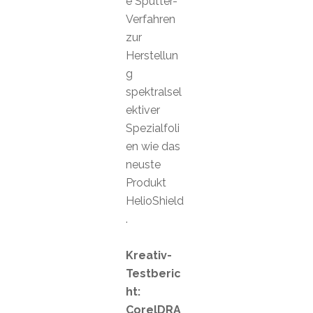
e Sputter-
Verfahren
zur
Herstellun
g
spektralsel
ektiver
Spezialfoli
en wie das
neuste
Produkt
HelioShield
.
Kreativ-
Testberic
ht:
CorelDRA