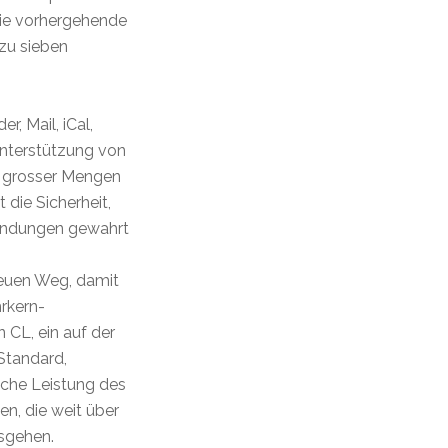
die vorhergehende
s zu sieben
, Mail, iCal,
Unterstützung von
g grosser Mengen
 die Sicherheit,
wendungen gewahrt
neuen Weg, damit
rkern-
CL, ein auf der
Standard,
liche Leistung des
en, die weit über
usgehen.