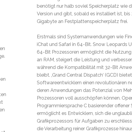
benötigt nur halb soviel Speicherplatz wie 
Version und gibt, sobald es installiert ist, bi
Gigabyte an Festplattenspeicherplatz frei.
Erstmals sind Systemanwendungen wie Finder
iChat und Safari in 64-Bit. Snow Leopards 
den
64-Bit Prozessoren ermöglicht die Nutzun
ge.
an RAM, steigert die Leistung und verbessert
während die Kompatibilität mit 32-Bit An
bleibt. ‚Grand Central Dispatch‘ (GCD) bietet
ien
Softwareentwicklern einen revolutionären 
deren Anwendungen das Potenzial von Meh
ten
Prozessoren voll ausschöpfen können. Open 
kt
Programmiersprache C basierender offener 
len
ermöglicht es Entwicklern, sich die unglaub
Grafikprozessors für Aufgaben zu erschliess
die Verarbeitung reiner Grafikprozesse hina