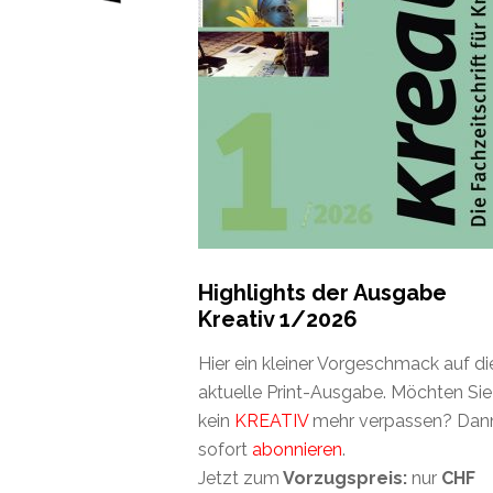
Highlights der Ausgabe
Kreativ 1/2026
Hier ein kleiner Vorgeschmack auf di
aktuelle Print-Ausgabe. Möchten Sie
kein
KREATIV
mehr verpassen? Dan
sofort
abonnieren
.
Jetzt zum
Vorzugspreis:
nur
CHF