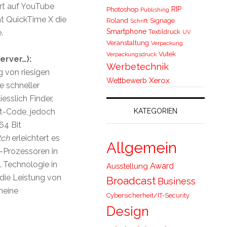
rt auf YouTube
RIP
Photoshop
Publishing
t QuickTime X die
Roland
Signage
Schrift
Smartphone
Textildruck
.
UV
Veranstaltung
Verpackung
Vutek
Verpackungsdruck
erver…):
Werbetechnik
 von riesigen
Xerox
Wettbewerb
 schneller
sslich Finder,
KATEGORIEN
Bit-Code, jedoch
64 Bit
tch
erleichtert es
Allgemein
e-Prozessoren in
L
Technologie in
Award
Ausstellung
ie Leistung von
Broadcast
Business
meine
Cybersicherheit/IT-Security
Design