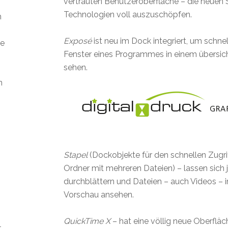
vertrauten Benutzeroberfläche – die neue
Technologien voll auszuschöpfen.
m
Exposé
ist neu im Dock integriert, um schnel
ie
Fenster eines Programmes in einem übersich
sehen.
n
Stapel
(Dockobjekte für den schnellen Zugrif
Ordner mit mehreren Dateien) – lassen sich 
durchblättern und Dateien – auch Videos – in
Vorschau ansehen.
QuickTime X
– hat eine völlig neue Oberfläc