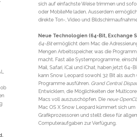
t
sich auf einfachste Weise trimmen und sofo
oder MobileMe laden. Ausserdem ermöglich
direkte Ton-, Video und Bildschirmaufnahme
Neue Technologien (64-Bit, Exchange S
64-Bit
ermöglicht dem Mac die Adressierung
Mengen Arbeitsspeicher, was die Programme
macht. Fast alle Systemprogramme, einschlie
Mail, Safari, iCal und iChat, haben jetzt 64-
AL
kann Snow Leopard sowohl 32 Bit als auch 
Programme ausführen.
Grand Central Dispa
 ob
Entwicklern, die Möglichkeiten der Multicor
len
Macs voll auszuschöpfen. Die
neue OpenC
ig
Mac OS X Snow Leopard kümmert sich um d
Grafikprozessoren und stellt diese für allge
Computeraufgaben zur Verfügung.
d.