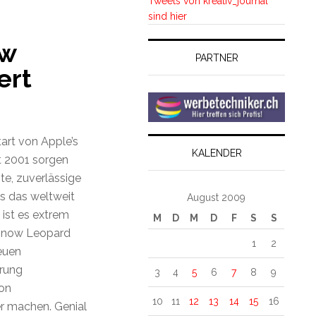
Tweets von kreativ_journal
sind hier
ow
PARTNER
ert
art von Apple’s
KALENDER
it 2001 sorgen
e, zuverlässige
s das weltweit
August 2009
 ist es extrem
M
D
M
D
F
S
S
 Snow Leopard
1
2
neuen
erung
3
4
5
6
7
8
9
on
10
11
12
13
14
15
16
er machen. Genial