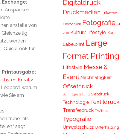
Digitaldruck
t Exchange:
em Auspacken –
Druckmedien
Etiketten
ierte
Fotografie
Flexodruck
KI
nnen anstelle von
Kultur/Lifestyle
Gleichzeitig
Kunst
/ AI
utzt werden,
Large
Labelprint
n; QuickLook für
Format Printing
Messe &
Lifestyle
v Printausgabe:
Event
Nachhaltigkeit
ächsten Kreativ
Offsetdruck
 Leopard; warum
Siebdruck
Schriftgestaltung
 wie Sie am
Textildruck
Technologie
Transferdruck
es
TV/Kino
Typografie
och früher als
ellen,“ sagt
Umweltschutz
Unterhaltung