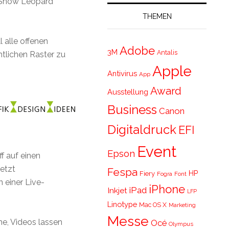
n Snow Leopard
THEMEN
l alle offenen
Adobe
3M
Antalis
tlichen Raster zu
Apple
Antivirus
App
Award
Ausstellung
Business
Canon
Digitaldruck
EFI
Event
Epson
f auf einen
jetzt
Fespa
HP
Fiery
Fogra
Font
 einer Live-
iPhone
iPad
Inkjet
LFP
Linotype
Mac OS X
Marketing
Messe
he, Videos lassen
Océ
Olympus