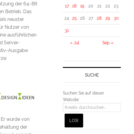
ützung der 64-Bit
17
18
19
20
21
22
23
en Betrieb. Das
24
25
26
27
28
29
30
e’s neuster
ür Nutzer von
31
ine ausführlichen
d Server-
« Jul
Sep »
eativ-Ausgabe
rze:
SUCHE
Suchen Sie auf dieser
Website:
. Er wurde von
ehaltung der