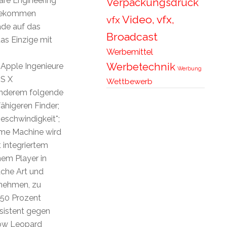
ware Engineering
Verpackungsdruck
 bekommen
Video, vfx,
vfx
de auf das
Broadcast
das Einzige mit
Werbemittel
Werbetechnik
Apple Ingenieure
Werbung
OS X
Wettbewerb
 anderem folgende
ähigeren Finder;
eschwindigkeit*;
ime Machine wird
 integriertem
nem Player in
ache Art und
unehmen, zu
 50 Prozent
esistent gegen
now Leopard