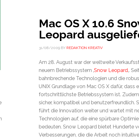
Mac OS X 10.6 Sn
Leopard ausgelief
31/08/2009
BY
REDAKTION KREATIV
Am 28. August war der weltweite Verkaufsst
neuem Betriebssystem ‚
Snow Leopard
‚. Se
bahnbrechende Technologien und die robust
UNIX Grundlage von Mac OS X dafür, dass e
fortschrittlichste Betriebssystem ist. Zudem
e
sicher, kompatibel und benutzerfreundlich.
führt die Innovation weiter und wartet mit 
n
Technologien auf, die eine spürbare Optimi
bedeuten. Snow Leopard bietet Hunderte v
Verbesserungen, die die Arbeit noch intuitiv