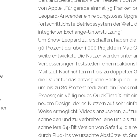
Bertrand Serlet, Senior Vice President Soft
von Apple. „Für gerade einmal 39 Franken
Leopard-Anwender ein reibungsloses Upgra
fortschrittlichste Betriebssystem der Welt, 
integrierter Exchange-Unterstützung.“
Um Snow Leopard zu erschaffen, haben die 
90 Prozent der über 1’000 Projekte in Mac 
weiterentwickelt. Die Nutzer werden unter
Verbesserungen feststellen: einen reaktionsf
Mail lädt Nachrichten mit bis zu doppelter G
ie
die Dauer für das anfängliche Backup bei T
h
um bis zu 80 Prozent reduziert; ein Dock mit
Exposé; ein völlig neues QuickTime X mit ei
e
neuem Design, der es Nutzern auf sehr einf
ner
Weise ermöglicht, Videos anzusehen, aufz
schneiden und zu verbreiten; eine um bis zu
schnellere 64-Bit Version von Safari 4, die r
durch Plug-Ins verursachte Abstürze ist. S