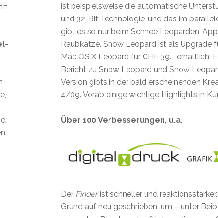
CHF
ist beispielsweise die automatische Unterst
und 32-Bit Technologie, und das im parallel
gibt es so nur beim Schnee Leoparden, Appl
el-
Raubkatze. Snow Leopard ist als Upgrade f
Mac OS X Leopard für CHF 39.- erhältlich. E
Bericht zu Snow Leopard und Snow Leopar
n
Version gibts in der bald erscheinenden Kr
e,
4/09. Vorab einige wichtige Highlights in Kü
nd
Über 100 Verbesserungen, u.a.
n.
Der
Finder
ist schneller und reaktionsstärker
Grund auf neu geschrieben, um – unter Beib