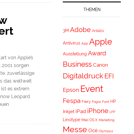
THEMEN
ow
ert
Adobe
3M
Antalis
Apple
Antivirus
App
Award
Ausstellung
art von Apple’s
Business
Canon
t 2001 sorgen
e, zuverlässige
Digitaldruck
EFI
s das weltweit
Event
 ist es extrem
Epson
 Snow Leopard
Fespa
HP
Fiery
Fogra
Font
neuen
iPhone
iPad
Inkjet
LFP
Linotype
Mac OS X
Marketing
Messe
Océ
Olympus