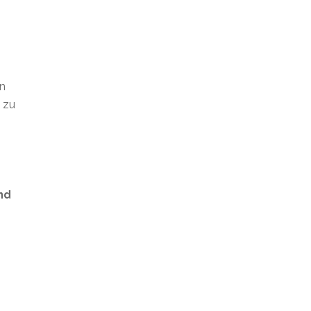
en
t zu
nd
s