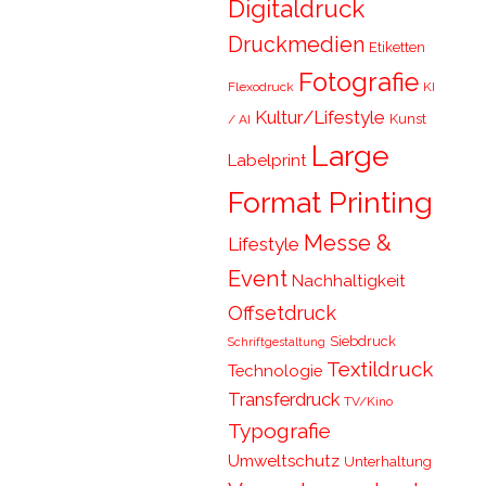
Digitaldruck
Druckmedien
Etiketten
Fotografie
Flexodruck
KI
Kultur/Lifestyle
Kunst
/ AI
Large
Labelprint
Format Printing
Messe &
Lifestyle
Event
Nachhaltigkeit
Offsetdruck
Siebdruck
Schriftgestaltung
Textildruck
Technologie
Transferdruck
TV/Kino
Typografie
Umweltschutz
Unterhaltung