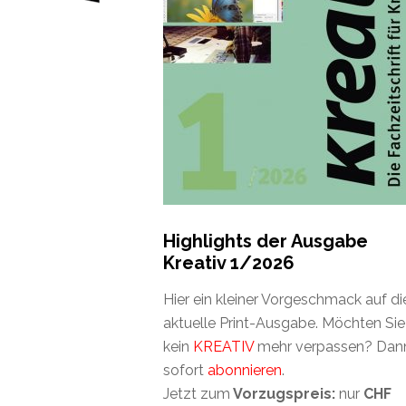
Highlights der Ausgabe
Kreativ 1/2026
Hier ein kleiner Vorgeschmack auf di
aktuelle Print-Ausgabe. Möchten Sie
kein
KREATIV
mehr verpassen? Dan
sofort
abonnieren
.
Jetzt zum
Vorzugspreis:
nur
CHF