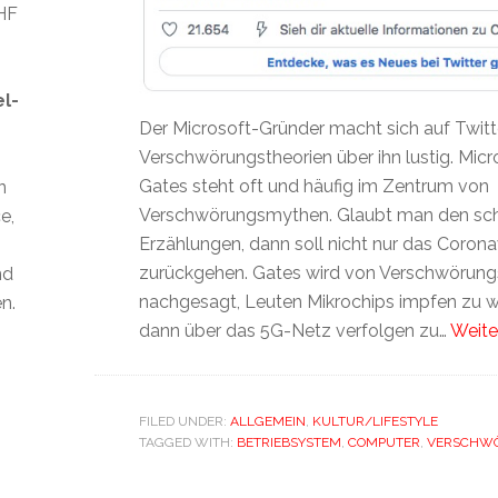
CHF
el-
Der Microsoft-Gründer macht sich auf Twitt
Verschwörungstheorien über ihn lustig. Micr
Gates steht oft und häufig im Zentrum von
n
Verschwörungsmythen. Glaubt man den sc
e,
Erzählungen, dann soll nicht nur das Coronav
zurückgehen. Gates wird von Verschwörung
nd
nachgesagt, Leuten Mikrochips impfen zu w
n.
dann über das 5G-Netz verfolgen zu…
Weite
FILED UNDER:
ALLGEMEIN
,
KULTUR/LIFESTYLE
TAGGED WITH:
BETRIEBSYSTEM
,
COMPUTER
,
VERSCHWÖ