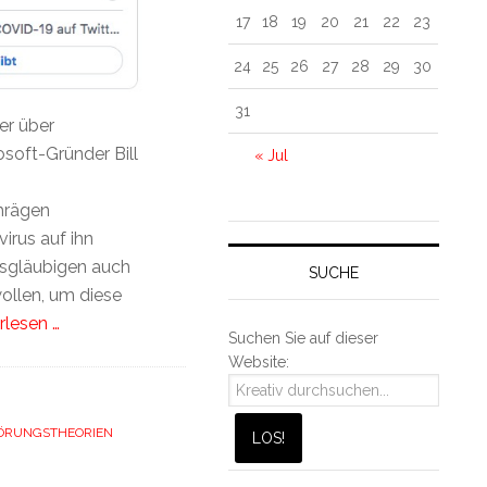
17
18
19
20
21
22
23
24
25
26
27
28
29
30
31
er über
osoft-Gründer Bill
« Jul
hrägen
irus auf ihn
sgläubigen auch
SUCHE
ollen, um diese
rlesen …
Suchen Sie auf dieser
Website:
RUNGSTHEORIEN