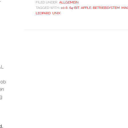
t
FILED UNDER:
ALLGEMEIN
TAGGED WITH:
10.6
,
64-BIT
,
APPLE
,
BETRIEBSYSTEM
,
MA
LEOPARD
,
UNIX
AL
 ob
len
ig
d.