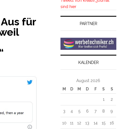
Tweets von kreativ_journal
sind hier
 Aus für
PARTNER
weil
“
KALENDER
August 2026
M
D
M
D
F
S
S
1
2
3
4
5
6
7
8
9
10
11
12
13
14
15
16