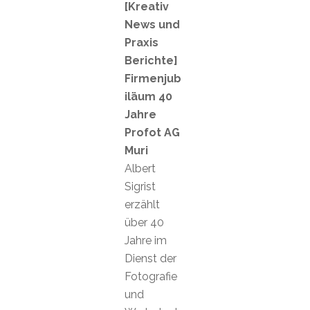
[Kreativ
News und
Praxis
Berichte]
Firmenjub
iläum 40
Jahre
Profot AG
Muri
Albert
Sigrist
erzählt
über 40
Jahre im
Dienst der
Fotografie
und