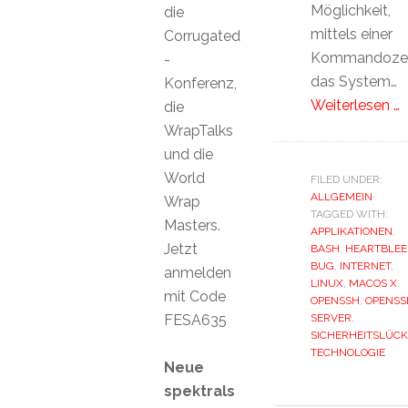
Möglichkeit,
die
mittels einer
Corrugated
Kommandozei
-
das System…
Konferenz,
Weiterlesen …
die
WrapTalks
und die
World
FILED UNDER:
ALLGEMEIN
Wrap
TAGGED WITH:
Masters.
APPLIKATIONEN
,
Jetzt
BASH
,
HEARTBLEE
BUG
,
INTERNET
,
anmelden
LINUX
,
MACOS X
,
mit Code
OPENSSH
,
OPENSS
FESA635
SERVER
,
SICHERHEITSLÜCK
TECHNOLOGIE
Neue
spektrals