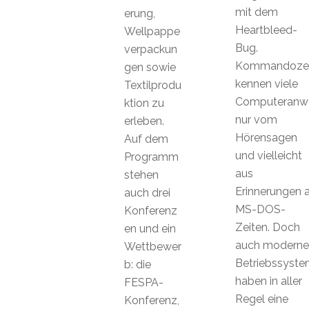
mit dem
erung,
Heartbleed-
Wellpappe
Bug.
verpackun
Kommandozei
gen sowie
kennen viele
Textilprodu
Computeranw
ktion zu
nur vom
erleben.
Hörensagen
Auf dem
und vielleicht
Programm
aus
stehen
Erinnerungen 
auch drei
MS-DOS-
Konferenz
Zeiten. Doch
en und ein
auch moderne
Wettbewer
Betriebssyst
b: die
haben in aller
FESPA-
Regel eine
Konferenz,