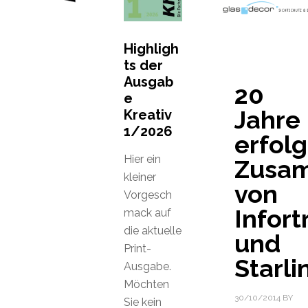
Highligh
ts der
Ausgab
20
e
Jahre
Kreativ
1/2026
erfol
Hier ein
Zusam
kleiner
von
Vorgesch
Infort
mack auf
die aktuelle
und
Print-
Starli
Ausgabe.
Möchten
30/10/2014
BY
Sie kein