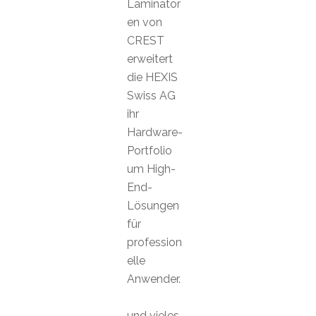
Laminator
en von
CREST
erweitert
die HEXIS
Swiss AG
ihr
Hardware-
Portfolio
um High-
End-
Lösungen
für
profession
elle
Anwender.
und vieles