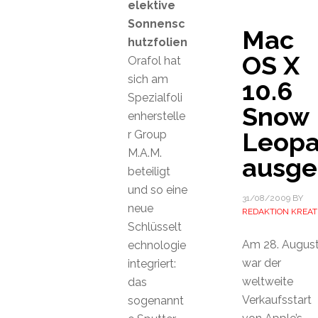
elektive
Sonnensc
Mac
hutzfolien
OS X
Orafol hat
sich am
10.6
Spezialfoli
Snow
enherstelle
Leopa
r Group
M.A.M.
ausgel
beteiligt
und so eine
31/08/2009
BY
neue
REDAKTION KREAT
Schlüsselt
Am 28. Augus
echnologie
war der
integriert:
weltweite
das
Verkaufsstart
sogenannt