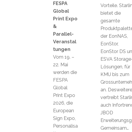
FESPA
Vorteile. Starli
Global
bietet die
Print Expo
gesamte
&
Produktpalett
Parallel-
der EonNAS,
Veranstal
EonStor,
tungen
EonStor DS u
Vom 19. –
ESVA Storage
22. Mai
Lösungen, für
werden die
KMU bis zum
FESPA
Grossunterne
Global
an. Desweiter
Print Expo
vertreibt Starl
2026, die
auch Infortren
European
JBOD
Sign Expo,
Erweiterungsg
Personalisa
Gemeinsam…