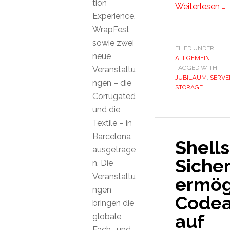
tion
Weiterlesen …
Experience,
WrapFest
sowie zwei
FILED UNDER:
neue
ALLGEMEIN
TAGGED WITH:
Veranstaltu
JUBILÄUM
,
SERVE
ngen – die
STORAGE
Corrugated
und die
Textile – in
Barcelona
Shell
ausgetrage
Siche
n. Die
Veranstaltu
ermög
ngen
Codea
bringen die
auf
globale
Fach- und