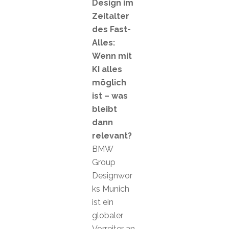
Design im
Zeitalter
des Fast-
Alles:
Wenn mit
KI alles
möglich
ist – was
bleibt
dann
relevant?
BMW
Group
Designwor
ks Munich
ist ein
globaler
Vorreiter an