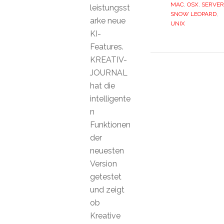
MAC
,
OSX
,
SERVER
leistungsst
SNOW LEOPARD
,
arke neue
UNIX
KI-
Features.
KREATIV-
JOURNAL
hat die
intelligente
n
Funktionen
der
neuesten
Version
getestet
und zeigt
ob
Kreative