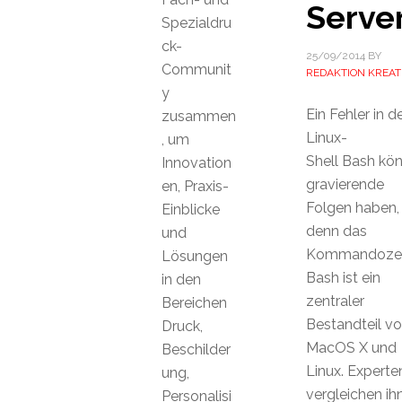
Serve
Spezialdru
ck-
25/09/2014
BY
Communit
REDAKTION KREAT
y
Ein Fehler in d
zusammen
Linux-
, um
Shell Bash kö
Innovation
gravierende
en, Praxis-
Folgen haben,
Einblicke
denn das
und
Kommandozei
Lösungen
Bash ist ein
in den
zentraler
Bereichen
Bestandteil v
Druck,
MacOS X und
Beschilder
Linux. Experte
ung,
vergleichen ih
Personalisi