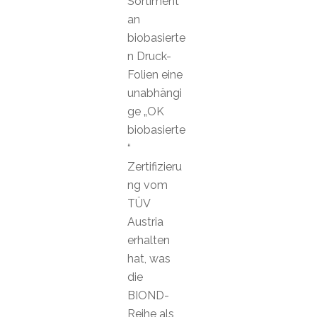
Sortiment
an
biobasierte
n Druck-
Folien eine
unabhängi
ge „OK
biobasierte
“
Zertifizieru
ng vom
TÜV
Austria
erhalten
hat, was
die
BIOND-
Reihe als