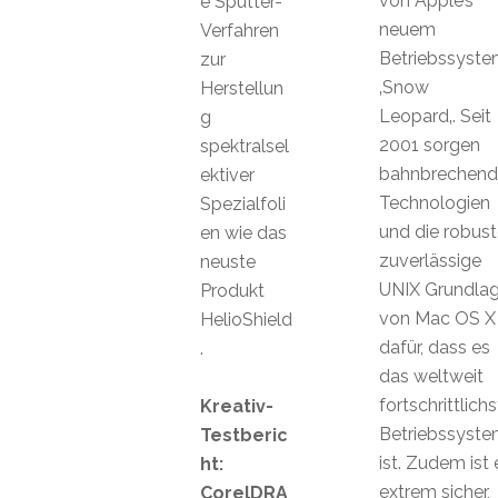
von Apple’s
e Sputter-
neuem
Verfahren
Betriebssyst
zur
‚Snow
Herstellun
Leopard‚. Seit
g
2001 sorgen
spektralsel
bahnbrechend
ektiver
Technologien
Spezialfoli
und die robust
en wie das
zuverlässige
neuste
UNIX Grundla
Produkt
von Mac OS X
HelioShield
dafür, dass es
.
das weltweit
fortschrittlich
Kreativ-
Betriebssyst
Testberic
ist. Zudem ist 
ht:
extrem sicher,
CorelDRA