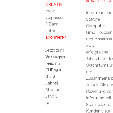
REDAKTION KREAT
KREATIV
mehr
Infortrend und
verpassen
Starline
? Dann
Computer
sofort
GmbH blicken
abonnieren
gemeinsam au
.
zwei
Jetzt zum
erfolgreiche
Vorzugsp
Jahrzehnte de
reis:
nur
Wachstums u
CHF 150.-
der
(
für
2
Zusammenarb
Jahre).
zurück. Die en
Abo für 1
Beziehung vo
Jahr: CHF
Infortrend mit
90.-
Starline bietet
Kunden viele