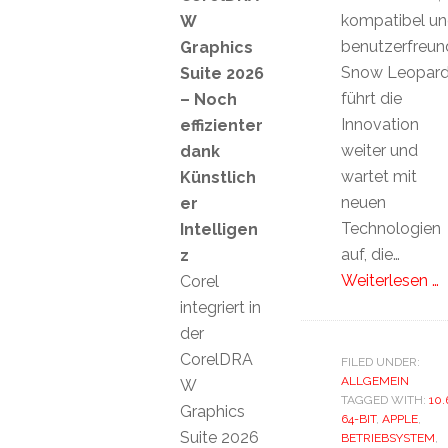
kompatibel u
W
benutzerfreund
Graphics
Snow Leopar
Suite 2026
führt die
– Noch
Innovation
effizienter
weiter und
dank
wartet mit
Künstlich
neuen
er
Technologien
Intelligen
auf, die…
z
Weiterlesen …
Corel
integriert in
der
CorelDRA
FILED UNDER:
ALLGEMEIN
W
TAGGED WITH:
10.
Graphics
64-BIT
,
APPLE
,
Suite 2026
BETRIEBSYSTEM
,