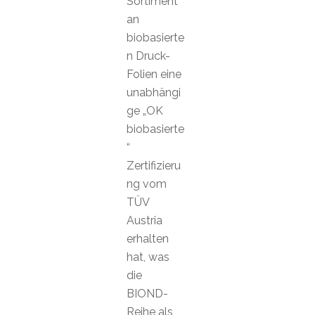
Sortiment
an
biobasierte
n Druck-
Folien eine
unabhängi
ge „OK
biobasierte
“
Zertifizieru
ng vom
TÜV
Austria
erhalten
hat, was
die
BIOND-
Reihe als