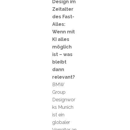
Design im
Zeitalter
des Fast-
Alles:
Wenn mit
KI alles
möglich
ist – was
bleibt
dann
relevant?
BMW
Group
Designwor
ks Munich
ist ein
globaler
Vorreiter an