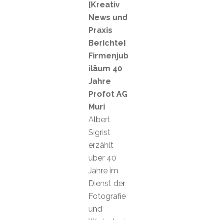
[Kreativ
News und
Praxis
Berichte]
Firmenjub
iläum 40
Jahre
Profot AG
Muri
Albert
Sigrist
erzählt
über 40
Jahre im
Dienst der
Fotografie
und