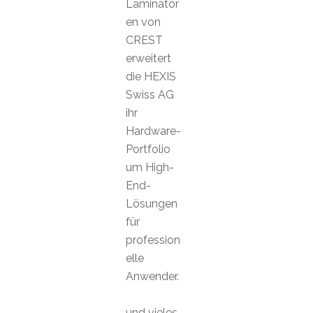
Laminator
en von
CREST
erweitert
die HEXIS
Swiss AG
ihr
Hardware-
Portfolio
um High-
End-
Lösungen
für
profession
elle
Anwender.
und vieles