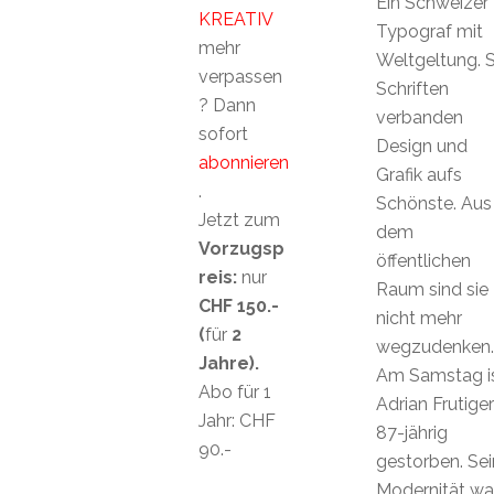
Ein Schweizer
KREATIV
Typograf mit
mehr
Weltgeltung. 
verpassen
Schriften
? Dann
verbanden
sofort
Design und
abonnieren
Grafik aufs
.
Schönste. Aus
Jetzt zum
dem
Vorzugsp
öffentlichen
reis:
nur
Raum sind sie
CHF 150.-
nicht mehr
(
für
2
wegzudenken.
Jahre).
Am Samstag i
Abo für 1
Adrian Frutiger
Jahr: CHF
87-jährig
90.-
gestorben. Se
Modernität wa