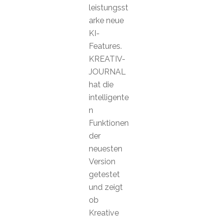
leistungsst
arke neue
KI-
Features.
KREATIV-
JOURNAL
hat die
intelligente
n
Funktionen
der
neuesten
Version
getestet
und zeigt
ob
Kreative