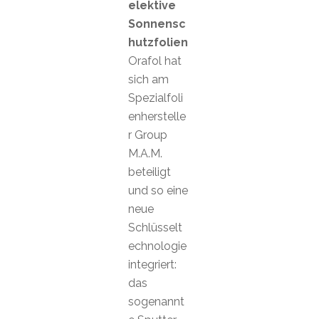
elektive
Sonnensc
hutzfolien
Orafol hat
sich am
Spezialfoli
enherstelle
r Group
M.A.M.
beteiligt
und so eine
neue
Schlüsselt
echnologie
integriert:
das
sogenannt