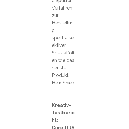
e Sputter-
Verfahren
zur
Herstellun
g
spektralsel
ektiver
Spezialfoli
en wie das
neuste
Produkt
HelioShield
.
Kreativ-
Testberic
ht:
CorelDRA