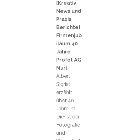
[Kreativ
News und
Praxis
Berichte]
Firmenjub
iläum 40
Jahre
Profot AG
Muri
Albert
Sigrist
erzählt
über 40
Jahre im
Dienst der
Fotografie
und