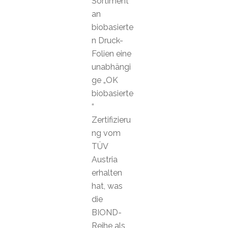
Sortiment
an
biobasierte
n Druck-
Folien eine
unabhängi
ge „OK
biobasierte
“
Zertifizieru
ng vom
TÜV
Austria
erhalten
hat, was
die
BIOND-
Reihe als