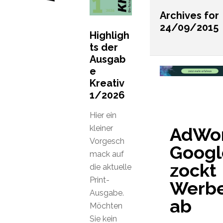
Archives for
24/09/2015
Highligh
ts der
Ausgab
e
Kreativ
1/2026
Hier ein
kleiner
AdWor
Vorgesch
Googl
mack auf
zockt
die aktuelle
Print-
Werbe
Ausgabe.
ab
Möchten
Sie kein