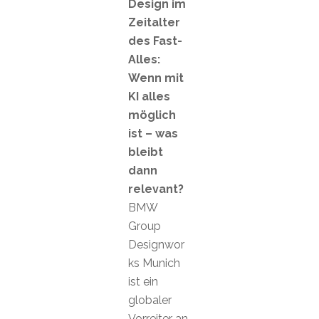
Design im
Zeitalter
des Fast-
Alles:
Wenn mit
KI alles
möglich
ist – was
bleibt
dann
relevant?
BMW
Group
Designwor
ks Munich
ist ein
globaler
Vorreiter an