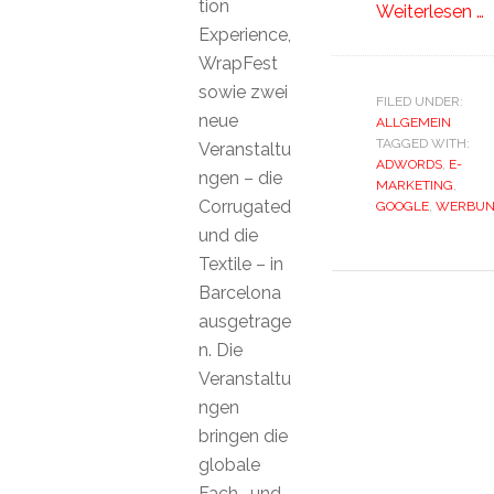
tion
Weiterlesen …
Experience,
WrapFest
sowie zwei
FILED UNDER:
neue
ALLGEMEIN
TAGGED WITH:
Veranstaltu
ADWORDS
,
E-
ngen – die
MARKETING
,
Corrugated
GOOGLE
,
WERBU
und die
Textile – in
Barcelona
ausgetrage
n. Die
Veranstaltu
ngen
bringen die
globale
Fach- und