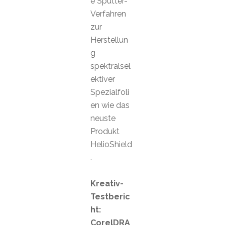
e Sputter-
Verfahren
zur
Herstellun
g
spektralsel
ektiver
Spezialfoli
en wie das
neuste
Produkt
HelioShield
.
Kreativ-
Testberic
ht:
CorelDRA