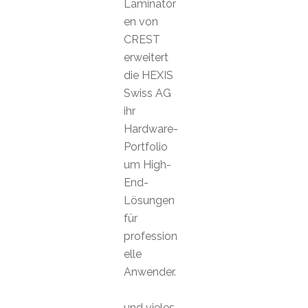
Laminator
en von
CREST
erweitert
die HEXIS
Swiss AG
ihr
Hardware-
Portfolio
um High-
End-
Lösungen
für
profession
elle
Anwender.
und vieles