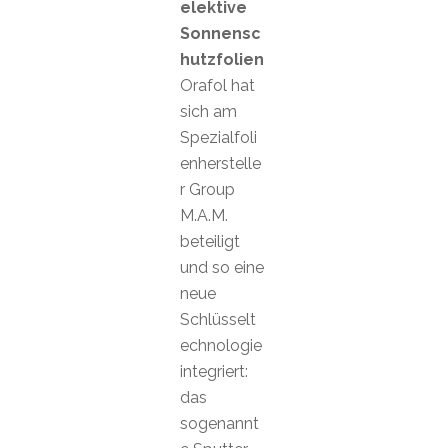
elektive
Sonnensc
hutzfolien
Orafol hat
sich am
Spezialfoli
enherstelle
r Group
M.A.M.
beteiligt
und so eine
neue
Schlüsselt
echnologie
integriert:
das
sogenannt