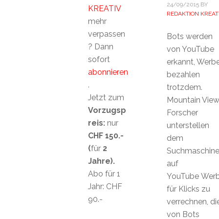
24/09/2015
BY
KREATIV
REDAKTION KREAT
mehr
verpassen
Bots werden
? Dann
von YouTube
sofort
erkannt, Werbe
abonnieren
bezahlen
.
trotzdem.
Jetzt zum
Mountain View
Vorzugsp
Forscher
reis:
nur
unterstellen
CHF 150.-
dem
(
für
2
Suchmaschinen
Jahre).
auf
Abo für 1
YouTube Werb
Jahr: CHF
für Klicks zu
90.-
verrechnen, di
von Bots