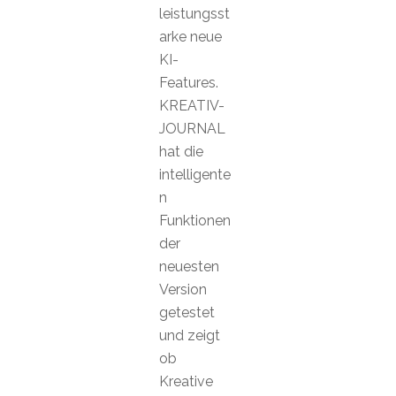
leistungsst
arke neue
KI-
Features.
KREATIV-
JOURNAL
hat die
intelligente
n
Funktionen
der
neuesten
Version
getestet
und zeigt
ob
Kreative