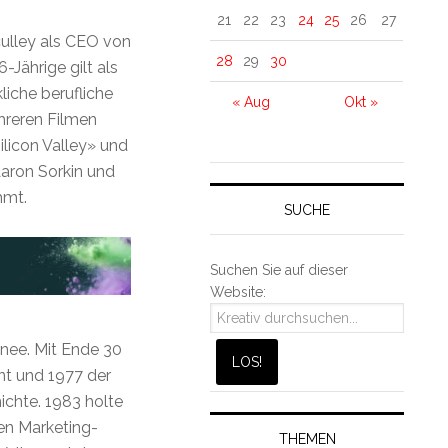
21
22
23
24
25
26
27
culley als CEO von
28
29
30
Jährige gilt als
liche berufliche
« Aug
Okt »
hreren Filmen
Silicon Valley» und
aron Sorkin und
mmt.
SUCHE
Suchen Sie auf dieser
Website:
inee. Mit Ende 30
nt und 1977 der
chte. 1983 holte
en Marketing-
THEMEN