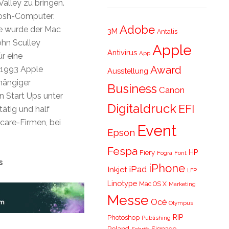
Valley zu bringen.
tosh-Computer:
Adobe
e wurde der Mac
3M
Antalis
hn Sculley
Apple
Antivirus
App
ür eine
Award
 1993 Apple
Ausstellung
bhängiger
Business
Canon
en Start Ups unter
Digitaldruck
EFI
ätig und half
care-Firmen, bei
Event
Epson
Fespa
HP
Fiery
Fogra
Font
s
iPhone
iPad
Inkjet
LFP
Linotype
Mac OS X
Marketing
Messe
Océ
Olympus
RIP
Photoshop
Publishing
Roland
Signage
Schrift