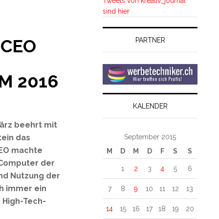
Tweets von kreativ_journal
sind hier
-CEO
PARTNER
 2016
KALENDER
rz beehrt mit
September 2015
tein das
EO machte
M
D
M
D
F
S
S
 Computer der
1
2
3
4
5
6
und Nutzung der
ch immer ein
7
8
9
10
11
12
13
e High-Tech-
14
15
16
17
18
19
20