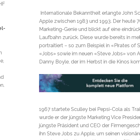
CHF
Internationale Bekanntheit erlangte John S
Apple zwischen 1983 und 1993. Der heute 76-
el-
Marketing-Genie und blickt auf eine eindrück
Laufbahn zurück. Diese wurde bereits in me
portraitiert – so zum Beispiel in «Pirates of 
n
«Jobs» sowie im neuen «Steve Jobs» von A
e,
Danny Boyle, der im Herbst in die Kinos ko
nd
n.
1967 startete Sculley bei Pepsi-Cola als Tra
wurde er der jüngste Marketing Vice Preside
jüngste Präsident und CEO der Firmengeschi
ihn Steve Jobs zu Apple, um seinen visionär