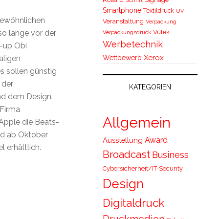
Smartphone
Textildruck
UV
rgewöhnlichen
Veranstaltung
Verpackung
Vutek
so lange vor der
Verpackungsdruck
Werbetechnik
t-up Obi
Xerox
Wettbewerb
aligen
s sollen günstig
 der
KATEGORIEN
nd dem Design.
 Firma
Allgemein
Apple die Beats-
nd ab Oktober
Award
Ausstellung
 erhältlich.
Broadcast
Business
Cybersicherheit/IT-Security
Design
Digitaldruck