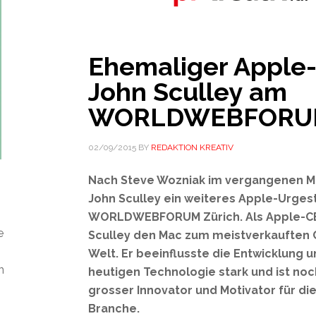
Ehemaliger Apple
John Sculley am
WORLDWEBFORUM
02/09/2015
BY
REDAKTION KREATIV
Nach Steve Wozniak im vergangenen Mä
John Sculley ein weiteres Apple-Urges
WORLDWEBFORUM Zürich. Als Apple-C
e
Sculley den Mac zum meistverkauften
Welt.
Er beeinflusste die Entwicklung 
n
heutigen Technologie stark und ist no
grosser Innovator und Motivator für di
Branche.