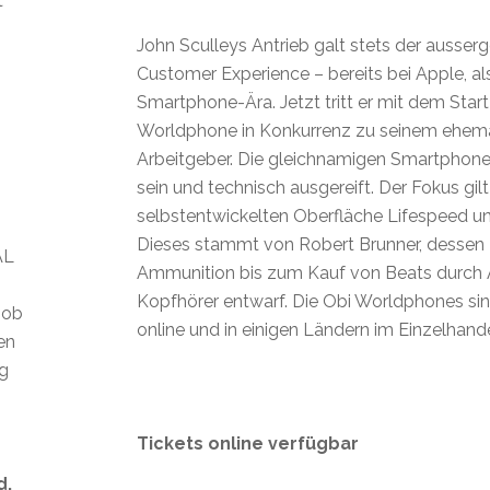
t
John Sculleys Antrieb galt stets der ausse
Customer Experience – bereits bei Apple, al
Smartphone-Ära. Jetzt tritt er mit dem Star
Worldphone in Konkurrenz zu seinem ehem
Arbeitgeber. Die gleichnamigen Smartphone
sein und technisch ausgereift. Der Fokus gilt
selbstentwickelten Oberfläche Lifespeed u
Dieses stammt von Robert Brunner, dessen
AL
Ammunition bis zum Kauf von Beats durch 
Kopfhörer entwarf. Die Obi Worldphones si
 ob
online und in einigen Ländern im Einzelhandel
len
ig
Tickets online verfügbar
d.