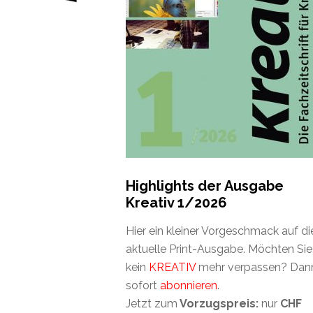
Highlights der Ausgabe
Kreativ 1/2026
Hier ein kleiner Vorgeschmack auf di
aktuelle Print-Ausgabe. Möchten Sie
kein
KREATIV
mehr verpassen? Dan
sofort
abonnieren
.
Jetzt zum
Vorzugspreis:
nur
CHF