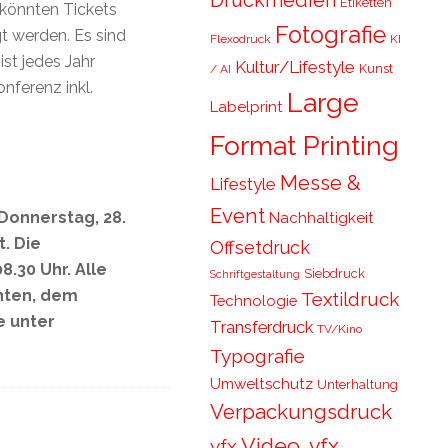
Druckmedien
Etiketten
könnten Tickets
Fotografie
werden. Es sind
Flexodruck
KI
ist jedes Jahr
Kultur/Lifestyle
Kunst
/ AI
nferenz inkl.
Large
Labelprint
Format Printing
Messe &
Lifestyle
Event
onnerstag, 28.
Nachhaltigkeit
. Die
Offsetdruck
.30 Uhr. Alle
Siebdruck
Schriftgestaltung
nten, dem
Textildruck
Technologie
e unter
Transferdruck
TV/Kino
Typografie
Umweltschutz
Unterhaltung
Verpackungsdruck
Video, vfx,
vfx