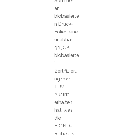
Sortiment
an
biobasierte
n Druck-
Folien eine
unabhängi
ge „OK
biobasierte
“
Zertifizieru
ng vom
TÜV
Austria
erhalten
hat, was
die
BIOND-
Reihe als