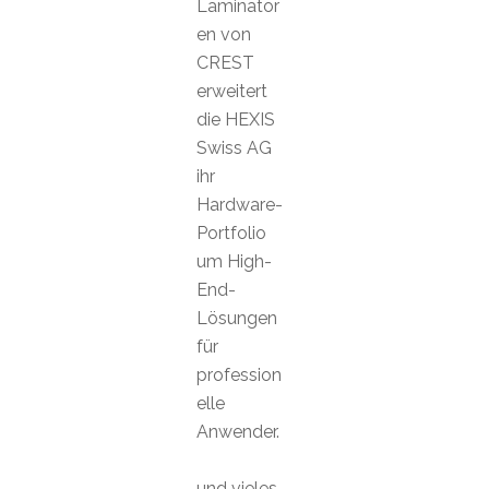
Laminator
en von
CREST
erweitert
die HEXIS
Swiss AG
ihr
Hardware-
Portfolio
um High-
End-
Lösungen
für
profession
elle
Anwender.
und vieles