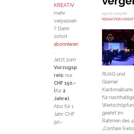
verge
KREATIV
mehr
05/10/2015
BY
REDAKTION KREAT
verpassen
? Dann
sofort
abonnieren
.
Jetzt zum
Vorzugsp
RUAG und
reis:
nur
Glarner
CHF 150.-
Kantonalbank
(
für
2
für nachhaltig
Jahre).
Wertschöpfun
Abo für 1
geehrt Im
Jahr: CHF
Rahmen des 4
90.-
„Confare Swis