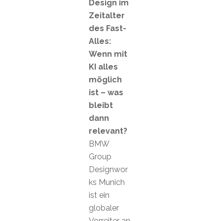
Design im
Zeitalter
des Fast-
Alles:
Wenn mit
KI alles
möglich
ist – was
bleibt
dann
relevant?
BMW
Group
Designwor
ks Munich
ist ein
globaler
Vorreiter an