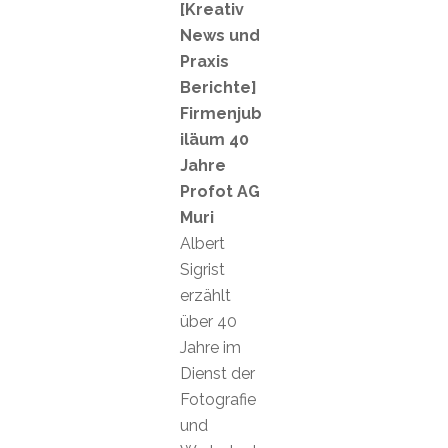
[Kreativ
News und
Praxis
Berichte]
Firmenjub
iläum 40
Jahre
Profot AG
Muri
Albert
Sigrist
erzählt
über 40
Jahre im
Dienst der
Fotografie
und