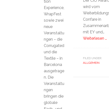
Der CIO Awar
tion
wird vom
Experience,
Weiterbildun
WrapFest
Confare in
sowie zwei
Zusammenarb
neue
mit EY und…
Veranstaltu
Weiterlesen …
ngen – die
Corrugated
und die
Textile – in
FILED UNDER:
ALLGEMEIN
Barcelona
ausgetrage
n. Die
Veranstaltu
ngen
bringen die
globale
Fach- und