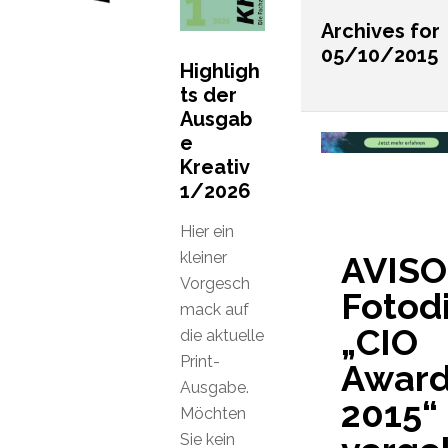
Archives for
05/10/2015
Highligh
ts der
Ausgab
e
Kreativ
1/2026
Hier ein
kleiner
AVISO
Vorgesch
Fotodi
mack auf
„CIO
die aktuelle
Print-
Awar
Ausgabe.
2015“
Möchten
Sie kein