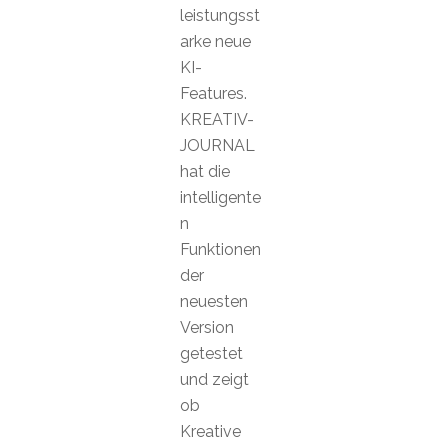
leistungsst
arke neue
KI-
Features.
KREATIV-
JOURNAL
hat die
intelligente
n
Funktionen
der
neuesten
Version
getestet
und zeigt
ob
Kreative