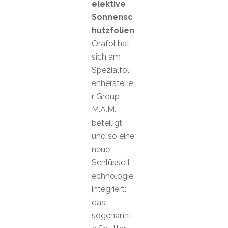
elektive
Sonnensc
hutzfolien
Orafol hat
sich am
Spezialfoli
enherstelle
r Group
M.A.M.
beteiligt
und so eine
neue
Schlüsselt
echnologie
integriert:
das
sogenannt