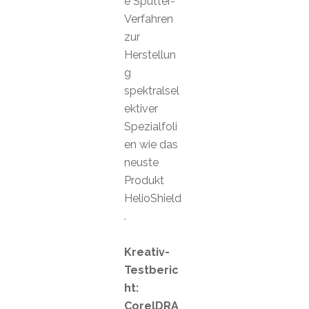
e Sputter-
Verfahren
zur
Herstellun
g
spektralsel
ektiver
Spezialfoli
en wie das
neuste
Produkt
HelioShield
.
Kreativ-
Testberic
ht:
CorelDRA