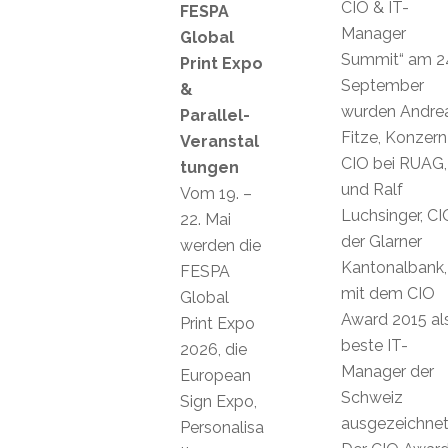
CIO & IT-
FESPA
Manager
Global
Summit“ am 2
Print Expo
September
&
wurden Andre
Parallel-
Fitze, Konzern
Veranstal
CIO bei RUAG,
tungen
und Ralf
Vom 19. –
Luchsinger, CI
22. Mai
der Glarner
werden die
Kantonalbank,
FESPA
mit dem CIO
Global
Award 2015 al
Print Expo
beste IT-
2026, die
Manager der
European
Schweiz
Sign Expo,
ausgezeichnet
Personalisa