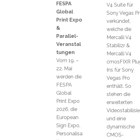
FESPA
V4 Suite für
Global
Sony Vegas P
Print Expo
verkündet,
&
welche die
Parallel-
Mercalli V4
Veranstal
Stabilizr &
tungen
Mercalli V4
Vom 19. –
cmosFIXR Plu
22. Mai
Ins für Sony
werden die
Vegas Pro
FESPA
enthält. So
Global
stehen die
Print Expo
erweiterten
2026, die
Videostabilisi
European
und eine
Sign Expo,
dynamische
Personalisa
CMOS-