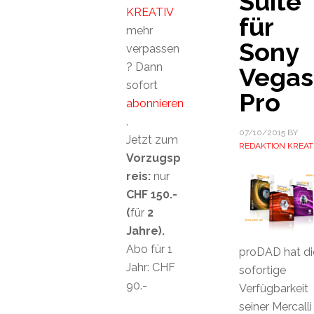
Suite
KREATIV
für
mehr
Sony
verpassen
? Dann
Vegas
sofort
Pro
abonnieren
.
07/10/2015
BY
Jetzt zum
REDAKTION KREAT
Vorzugsp
reis:
nur
CHF 150.-
(
für
2
Jahre).
Abo für 1
proDAD hat di
Jahr: CHF
sofortige
90.-
Verfügbarkeit
seiner Mercalli