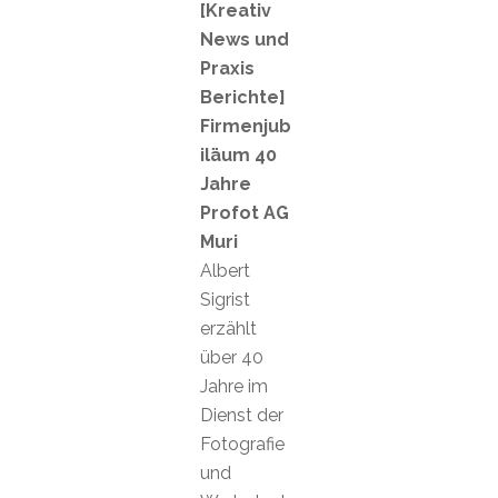
[Kreativ
News und
Praxis
Berichte]
Firmenjub
iläum 40
Jahre
Profot AG
Muri
Albert
Sigrist
erzählt
über 40
Jahre im
Dienst der
Fotografie
und