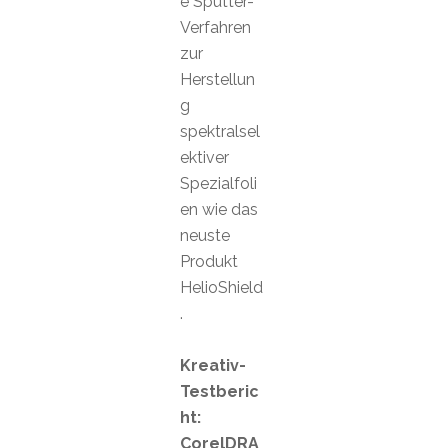
e Sputter-
Verfahren
zur
Herstellun
g
spektralsel
ektiver
Spezialfoli
en wie das
neuste
Produkt
HelioShield
.
Kreativ-
Testberic
ht:
CorelDRA