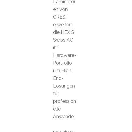
Laminator
en von
CREST
erweitert
die HEXIS
Swiss AG
ihr
Hardware-
Portfolio
um High-
End-
Lösungen
für
profession
elle
Anwender.
und vieles