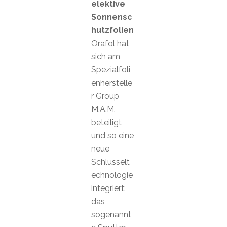
elektive
Sonnensc
hutzfolien
Orafol hat
sich am
Spezialfoli
enherstelle
r Group
M.A.M.
beteiligt
und so eine
neue
Schlüsselt
echnologie
integriert:
das
sogenannt