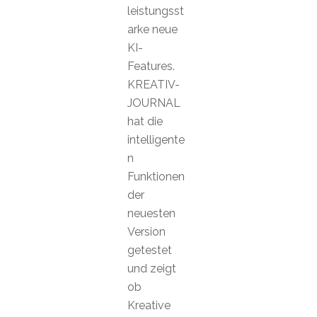
leistungsst
arke neue
KI-
Features.
KREATIV-
JOURNAL
hat die
intelligente
n
Funktionen
der
neuesten
Version
getestet
und zeigt
ob
Kreative