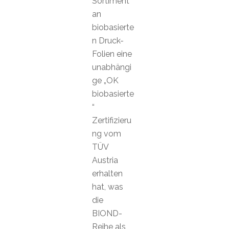
Sortiment
an
biobasierte
n Druck-
Folien eine
unabhängi
ge „OK
biobasierte
“
Zertifizieru
ng vom
TÜV
Austria
erhalten
hat, was
die
BIOND-
Reihe als