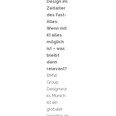
Design im
Zeitalter
des Fast-
Alles:
Wenn mit
KI alles
möglich
ist – was
bleibt
dann
relevant?
BMW
Group
Designwor
ks Munich
ist ein
globaler
Vorreiter an