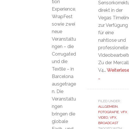
tion
Sensorkorrekt
Experience,
direkt in der
WrapFest
Vegas Timelin
sowie zwei
zur Verfügung
neue
für eine
Veranstaltu
nahtlose und
ngen – die
professionelle
Corrugated
Videobearbeit
und die
Zu der Mercall
Textile – in
V4…
Weiterles
Barcelona
…
ausgetrage
n. Die
Veranstaltu
FILED UNDER:
ngen
ALLGEMEIN
,
FOTOGRAFIE
,
VFX
,
bringen die
VIDEO, VFX,
globale
BROADCAST
Fach- und
TAGGED WITH: