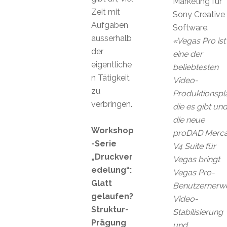
Marketing für
Zeit mit
Sony Creative
Aufgaben
Software.
ausserhalb
«Vegas Pro ist
der
eine der
eigentliche
beliebtesten
n Tätigkeit
Video-
zu
Produktionspl
verbringen.
die es gibt un
die neue
Workshop
proDAD Mercal
-Serie
V4 Suite für
„Druckver
Vegas bringt
edelung“:
Vegas Pro-
Glatt
Benutzernerwe
gelaufen?
Video-
Struktur-
Stabilisierung
Prägung
und