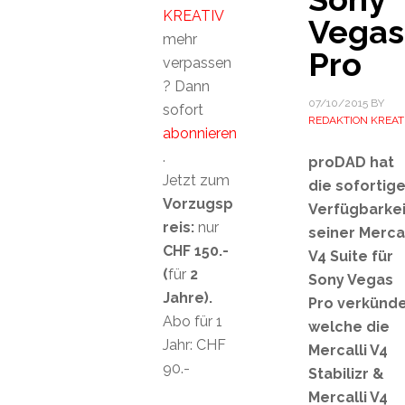
KREATIV
Vegas
mehr
Pro
verpassen
? Dann
07/10/2015
BY
sofort
REDAKTION KREAT
abonnieren
.
proDAD hat
Jetzt zum
die sofortig
Vorzugsp
Verfügbarkei
reis:
nur
seiner Mercal
CHF 150.-
V4 Suite für
(
für
2
Sony Vegas
Jahre).
Pro verkünde
Abo für 1
welche die
Jahr: CHF
Mercalli V4
90.-
Stabilizr &
Mercalli V4