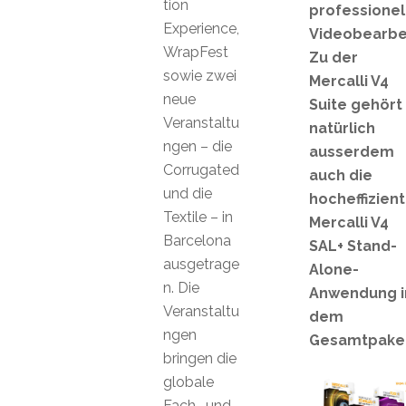
tion
professionel
Experience,
Videobearbe
WrapFest
Zu der
sowie zwei
Mercalli V4
neue
Suite gehört
Veranstaltu
natürlich
ngen – die
ausserdem
Corrugated
auch die
und die
hocheffizien
Textile – in
Mercalli V4
Barcelona
SAL+ Stand-
ausgetrage
Alone-
n. Die
Anwendung i
Veranstaltu
dem
ngen
Gesamtpaket
bringen die
globale
Fach- und