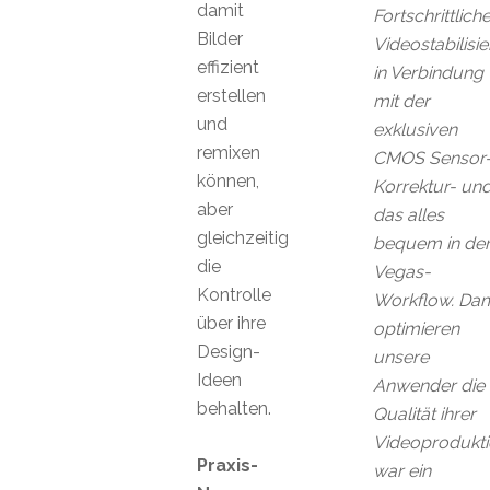
damit
Fortschrittlich
Bilder
Videostabilisi
effizient
in Verbindung
erstellen
mit der
und
exklusiven
remixen
CMOS Sensor
können,
Korrektur- un
aber
das alles
gleichzeitig
bequem in d
die
Vegas-
Kontrolle
Workflow. Dam
über ihre
optimieren
Design-
unsere
Ideen
Anwender die
behalten.
Qualität ihrer
Videoprodukti
Praxis-
war ein