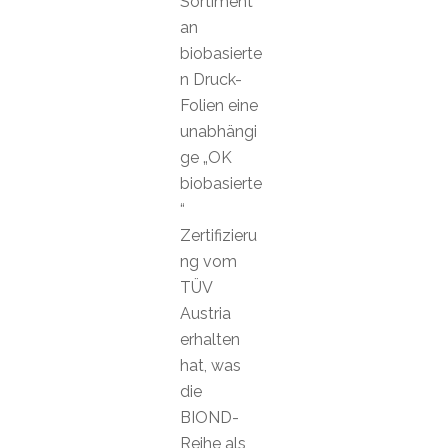
Sortiment
an
biobasierte
n Druck-
Folien eine
unabhängi
ge „OK
biobasierte
“
Zertifizieru
ng vom
TÜV
Austria
erhalten
hat, was
die
BIOND-
Reihe als