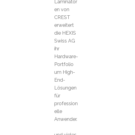
Laminator
en von
CREST
erweitert
die HEXIS
Swiss AG
ihr
Hardware-
Portfolio
um High-
End-
Lösungen
für
profession
elle
Anwender.
und vieles