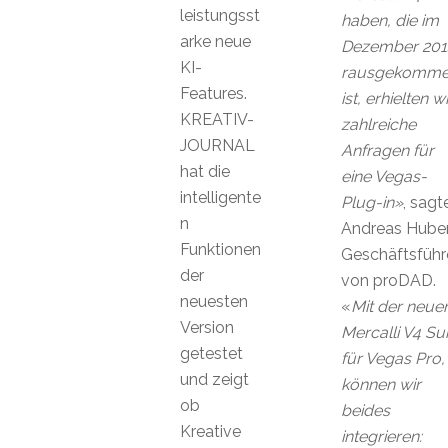
leistungsst
haben, die im
arke neue
Dezember 201
KI-
rausgekomm
Features.
ist, erhielten wi
KREATIV-
zahlreiche
JOURNAL
Anfragen für
hat die
eine Vegas-
intelligente
Plug-in»
, sagt
n
Andreas Huber
Funktionen
Geschäftsführ
der
von proDAD.
neuesten
«
Mit der neue
Version
Mercalli V4 Sui
getestet
für Vegas Pro,
und zeigt
können wir
ob
beides
Kreative
integrieren: