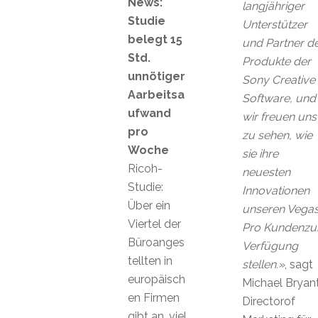
News:
langjähriger
Studie
Unterstützer
belegt 15
und Partner d
Std.
Produkte der
unnötiger
Sony Creative
Aarbeitsa
Software, und
ufwand
wir freuen uns
pro
zu sehen, wie
Woche
sie ihre
Ricoh-
neuesten
Studie:
Innovationen
Über ein
unseren Vega
Viertel der
Pro Kundenzu
Büroanges
Verfügung
tellten in
stellen.»
, sagt
europäisch
Michael Bryant
en Firmen
Directorof
gibt an, viel