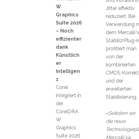
und Vibrations
W
Jitter effektiv
Graphics
reduziert. Bei
Suite 2026
Verwendung m
– Noch
dem Mercalli 
effizienter
StabilizrPlug-i
dank
profitiert man
Künstlich
von der
er
kombinierten
Intelligen
CMOS Korrekt
z
und der
Corel
erweiterten
integriert in
Stabilisierung.
der
CorelDRA
«Seitdem wir
W
die neue
Graphics
Technologiepl
Suite 2026
Mercalli V4