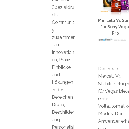
Spezialdru
ck-
Mercalli V4 Sui
Communit
für Sony Vega
y
Pro
zusammen
, um
Innovation
en, Praxis-
Einblicke
Das neue
und
Mercalli V4
Lösungen
Stabilizr Plugi
in den
für Vegas biet
Bereichen
einen
Druck,
Vollautomatik
Beschilder
Modus. Der
ung,
Anwender erhä
Personalisi
somit