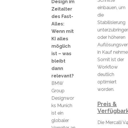
Schnitte
Design im
einbauen, um
Zeitalter
die
des Fast-
Stabilisierung
Alles:
unterzubringen
Wenn mit
oder höheren
KI alles
Auflösungsver
möglich
in Kauf nehme
ist – was
Somit ist der
bleibt
Workflow
dann
deutlich
relevant?
optimiert
BMW
worden.
Group
Designwor
Preis &
ks Munich
Verfügbark
ist ein
globaler
Die Mercalli V
Vorreiter an