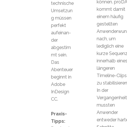
können. proD
technische
kommt damit
Umsetzun
einem häufig
g müssen
gestellten
perfekt
Anwenderwun
aufeinan-
nach, um
der
lediglich eine
abgestim
kurze Sequen
mt sein.
innerhalb eine
Das
längeren
Abenteuer
Timeline-Clips
beginnt in
zu stabilisieren
Adobe
In der
InDesign
Vergangenheit
CC.
mussten
Anwender
Praxis-
entweder hart
Tipps: