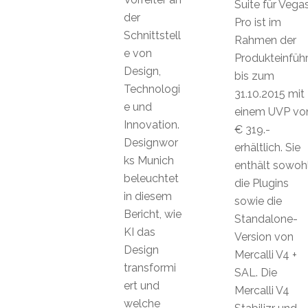
Suite für Vega
der
Pro ist im
Schnittstell
Rahmen der
e von
Produkteinfüh
Design,
bis zum
Technologi
31.10.2015 mit
e und
einem UVP vo
Innovation.
€ 319.-
Designwor
erhältlich. Sie
ks Munich
enthält sowoh
beleuchtet
die Plugins
in diesem
sowie die
Bericht, wie
Standalone-
KI das
Version von
Design
Mercalli V4 +
transformi
SAL. Die
ert und
Mercalli V4
welche