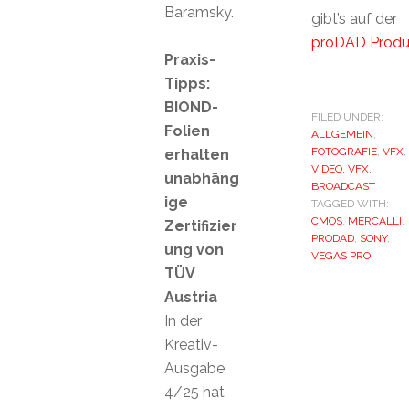
Baramsky.
gibt’s auf der
proDAD Produk
Praxis-
Tipps:
BIOND-
FILED UNDER:
Folien
ALLGEMEIN
,
FOTOGRAFIE
,
VFX
,
erhalten
VIDEO, VFX,
unabhäng
BROADCAST
ige
TAGGED WITH:
CMOS
,
MERCALLI
,
Zertifizier
PRODAD
,
SONY
,
ung von
VEGAS PRO
TÜV
Austria
In der
Kreativ-
Ausgabe
4/25 hat