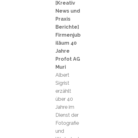
[Kreativ
News und
Praxis
Berichte]
Firmenjub
iläum 40
Jahre
Profot AG
Muri
Albert
Sigrist
erzählt
über 40
Jahre im
Dienst der
Fotografie
und