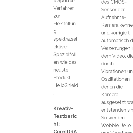
e Sputter-
des CMOS-
Verfahren
Sensor der
zur
Aufnahme-
Herstellun
Kamera kenne
g
und korrigiert
spektralsel
automatisch d
ektiver
Verzerrungen i
Spezialfoli
dem Video, di
en wie das
durch
neuste
Vibrationen u
Produkt
Oszillationen,
HelioShield
denen die
.
Kamera
ausgesetzt war
Kreativ-
entstanden sin
Testberic
So werden
ht:
Wobble, Jello
CorelDRA