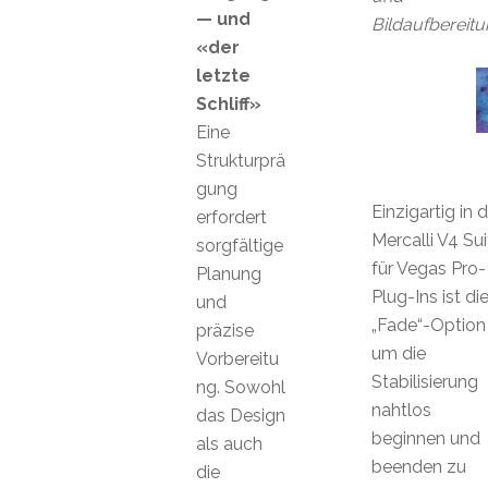
— und
Bildaufbereit
«der
letzte
Schliff»
Eine
Strukturprä
gung
Einzigartig in 
erfordert
Mercalli V4 Sui
sorgfältige
für Vegas Pro-
Planung
Plug-Ins ist di
und
„Fade“-Option
präzise
um die
Vorbereitu
Stabilisierung
ng. Sowohl
nahtlos
das Design
beginnen und
als auch
beenden zu
die