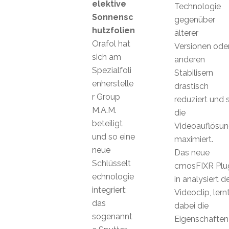
elektive
Technologie
Sonnensc
gegenüber
hutzfolien
älterer
Orafol hat
Versionen ode
sich am
anderen
Spezialfoli
Stabilisern
enherstelle
drastisch
r Group
reduziert und 
M.A.M.
die
beteiligt
Videoauflösu
und so eine
maximiert.
neue
Das neue
Schlüsselt
cmosFIXR Plu
echnologie
in analysiert d
integriert:
Videoclip, lern
das
dabei die
sogenannt
Eigenschaften