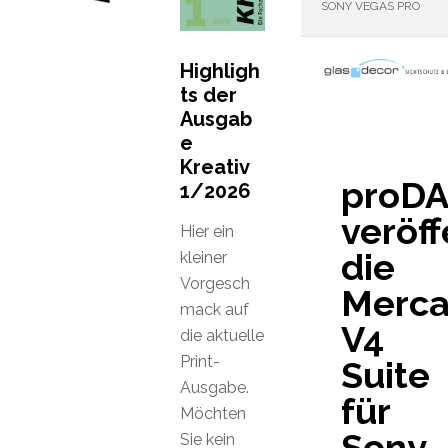
SONY VEGAS PRO
Highligh
ts der
Ausgab
e
Kreativ
proD
1/2026
veröff
Hier ein
die
kleiner
Vorgesch
Mercal
mack auf
V4
die aktuelle
Print-
Suite
Ausgabe.
für
Möchten
Sony
Sie kein