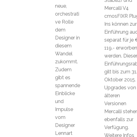
Stabilizr und
neue,
Mercalli V4
orchestrati
cmosFIXR Plu
ve Rolle
Ins können zur
dem
Einführung au
Designer in
separat für je 
diesem
119.- erworbe
Wandel
werden. Diese
zukommt.
Einführungsra
Zudem
gilt bis zum 31
gibt es
Oktober 2015.
spannende
Upgrades von
Einblicke
älteren
und
Versionen
Impulse
Mercalli stehe
vom
ebenfalls zur
Designer
Verfügung.
Lennart
Weitere Infos