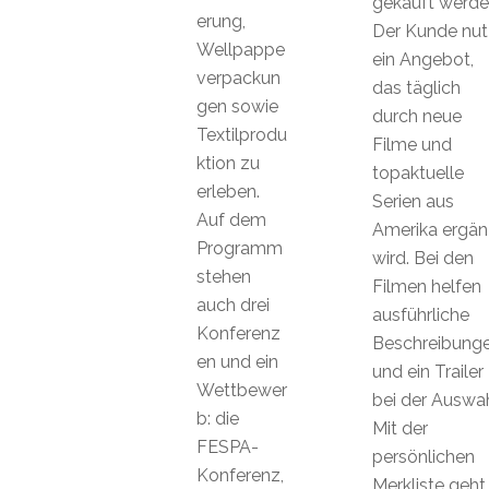
gekauft werde
erung,
Der Kunde nut
Wellpappe
ein Angebot,
verpackun
das täglich
gen sowie
durch neue
Textilprodu
Filme und
ktion zu
topaktuelle
erleben.
Serien aus
Auf dem
Amerika ergän
Programm
wird. Bei den
stehen
Filmen helfen
auch drei
ausführliche
Konferenz
Beschreibung
en und ein
und ein Trailer
Wettbewer
bei der Auswah
b: die
Mit der
FESPA-
persönlichen
Konferenz,
Merkliste geht