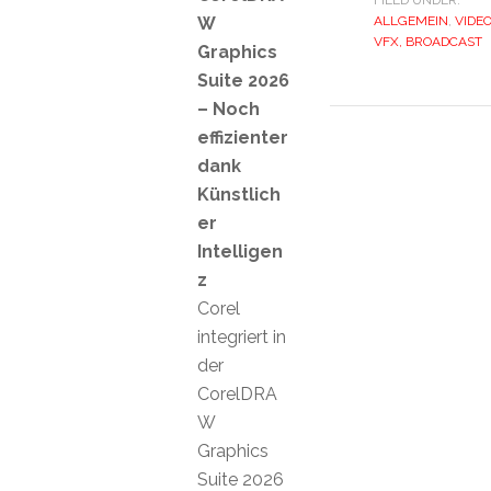
FILED UNDER:
W
ALLGEMEIN
,
VIDEO
VFX, BROADCAST
Graphics
Suite 2026
– Noch
effizienter
dank
Künstlich
er
Intelligen
z
Corel
integriert in
der
CorelDRA
W
Graphics
Suite 2026