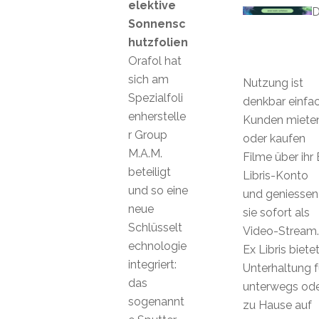
elektive
D
Sonnensc
hutzfolien
Orafol hat
sich am
Nutzung ist
Spezialfoli
denkbar einfac
enherstelle
Kunden miete
r Group
oder kaufen
M.A.M.
Filme über ihr 
beteiligt
Libris-Konto
und so eine
und geniessen
neue
sie sofort als
Schlüsselt
Video-Stream.
echnologie
Ex Libris biete
integriert:
Unterhaltung f
das
unterwegs od
sogenannt
zu Hause auf