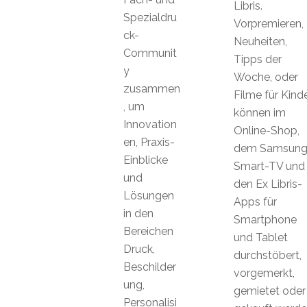
Libris.
Spezialdru
Vorpremieren,
ck-
Neuheiten,
Communit
Tipps der
y
Woche, oder
zusammen
Filme für Kind
, um
können im
Innovation
Online-Shop,
en, Praxis-
dem Samsun
Einblicke
Smart-TV und
und
den Ex Libris-
Lösungen
Apps für
in den
Smartphone
Bereichen
und Tablet
Druck,
durchstöbert,
Beschilder
vorgemerkt,
ung,
gemietet oder
Personalisi