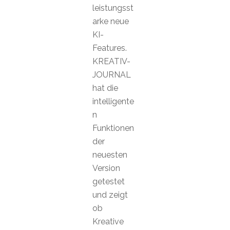
leistungsst
arke neue
KI-
Features.
KREATIV-
JOURNAL
hat die
intelligente
n
Funktionen
der
neuesten
Version
getestet
und zeigt
ob
Kreative