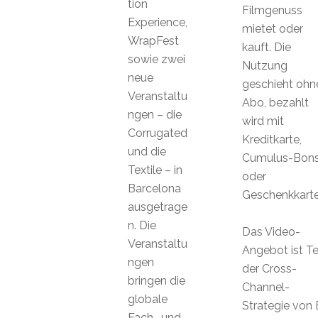
tion
Filmgenuss
Experience,
mietet oder
WrapFest
kauft. Die
sowie zwei
Nutzung
neue
geschieht ohn
Veranstaltu
Abo, bezahlt
ngen – die
wird mit
Corrugated
Kreditkarte,
und die
Cumulus-Bon
Textile – in
oder
Barcelona
Geschenkkarte
ausgetrage
n. Die
Das Video-
Veranstaltu
Angebot ist Te
ngen
der Cross-
bringen die
Channel-
globale
Strategie von 
Fach- und