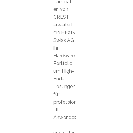
Laminator
en von
CREST
erweitert
die HEXIS
Swiss AG
ihr
Hardware-
Portfolio
um High-
End-
Lösungen
für
profession
elle
Anwender.
und vieles