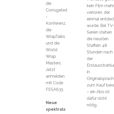
die
kein Film mehr
Corrugated
verloren, der
-
einmal entdec
Konferenz,
wurde. Bei TV
die
Serien stehen
WrapTalks
die neusten
und die
Staffeln 48
World
Stunden nach
Wrap
der
Masters.
Erstausstrahl
Jetzt
in
anmelden
Originalsprach
mit Code
zum Kauf bere
FESA635
– ein Abo ist
dafür nicht
Neue
nötig.
spektrals