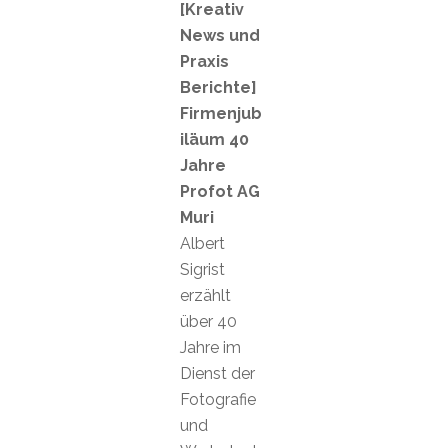
[Kreativ
News und
Praxis
Berichte]
Firmenjub
iläum 40
Jahre
Profot AG
Muri
Albert
Sigrist
erzählt
über 40
Jahre im
Dienst der
Fotografie
und