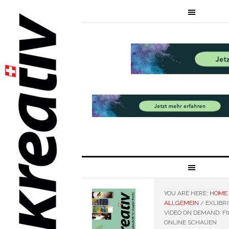
YOU ARE HERE:
HOME
ALLGEMEIN
/
EXLIBRI
VIDEO ON DEMAND: F
ONLINE SCHAUEN