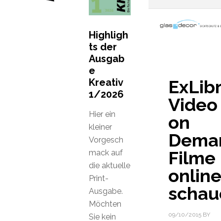
Highligh
ts der
Ausgab
e
Kreativ
ExLibr
1/2026
Video
Hier ein
on
kleiner
Dema
Vorgesch
Filme
mack auf
die aktuelle
onlin
Print-
schau
Ausgabe.
Möchten
09/10/2015
BY
Sie kein