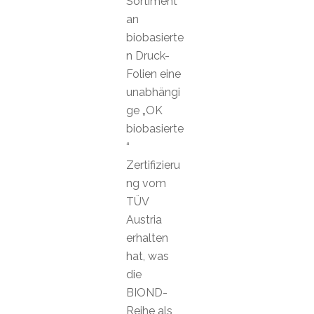
Sortiment
an
biobasierte
n Druck-
Folien eine
unabhängi
ge „OK
biobasierte
“
Zertifizieru
ng vom
TÜV
Austria
erhalten
hat, was
die
BIOND-
Reihe als