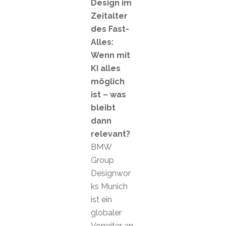
Design im
Zeitalter
des Fast-
Alles:
Wenn mit
KI alles
möglich
ist – was
bleibt
dann
relevant?
BMW
Group
Designwor
ks Munich
ist ein
globaler
Vorreiter an