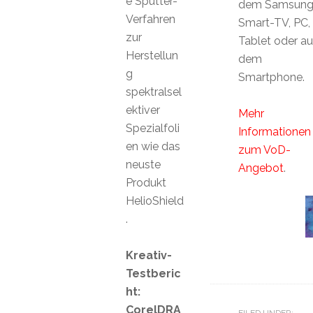
e Sputter-
dem Samsun
Verfahren
Smart-TV, PC,
zur
Tablet oder au
Herstellun
dem
g
Smartphone.
spektralsel
ektiver
Mehr
Spezialfoli
Informationen
en wie das
zum VoD-
neuste
Angebot
.
Produkt
HelioShield
.
Kreativ-
Testberic
ht:
CorelDRA