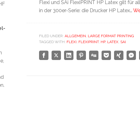
Flexi und SAi FlexiPRINT HP Latex gilt für a
CHF
in der 300er-Serie: die Drucker HP Latex…
We
el-
FILED UNDER:
ALLGEMEIN
,
LARGE FORMAT PRINTING
TAGGED WITH:
FLEXI
,
FLEXIPRINT
,
HP
,
LATEX
,
SAI
n
e,
nd
n.