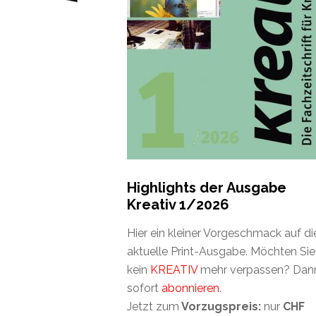
Highlights der Ausgabe
Kreativ 1/2026
Hier ein kleiner Vorgeschmack auf di
aktuelle Print-Ausgabe. Möchten Sie
kein
KREATIV
mehr verpassen? Dan
sofort
abonnieren
.
Jetzt zum
Vorzugspreis:
nur
CHF