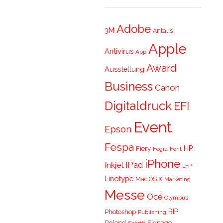
Adobe
3M
Antalis
Apple
Antivirus
App
Award
Ausstellung
Business
Canon
Digitaldruck
EFI
Event
Epson
Fespa
HP
Fiery
Fogra
Font
iPhone
iPad
Inkjet
LFP
Linotype
Mac OS X
Marketing
Messe
Océ
Olympus
RIP
Photoshop
Publishing
Roland
Signage
Schrift