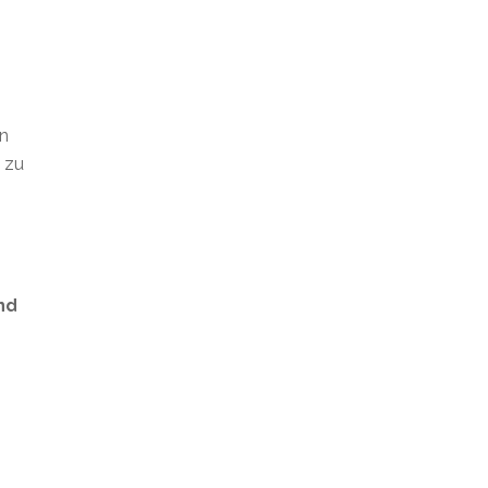
en
t zu
nd
s