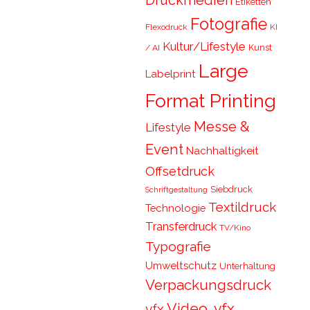
Druckmedien
Etiketten
Fotografie
Flexodruck
KI
Kultur/Lifestyle
Kunst
/ AI
Large
Labelprint
Format Printing
Messe &
Lifestyle
Event
Nachhaltigkeit
Offsetdruck
Siebdruck
Schriftgestaltung
Textildruck
Technologie
Transferdruck
TV/Kino
Typografie
Umweltschutz
Unterhaltung
Verpackungsdruck
Video, vfx,
vfx