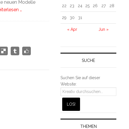
lle neuen Modelle
22
23
24
25
26
27
28
iterlesen …
29
30
31
« Apr
Jun »
SUCHE
Suchen Sie auf dieser
Website:
THEMEN