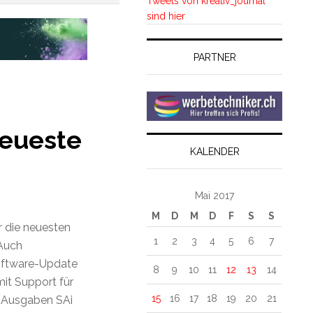
Tweets von kreativ_journal
sind hier
PARTNER
neueste
KALENDER
Mai 2017
M
D
M
D
F
S
S
r die neuesten
1
2
3
4
5
6
7
 Auch
 Software-Update
8
9
10
11
12
13
14
it Support für
15
16
17
18
19
20
21
er Ausgaben SAi