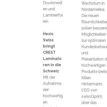
Druckmedi
Wachstum in
en und
Nordamerika.
Laminierfol
Die neuen
ien.
Räumlichkeite
sollen bessere
Hexis
Möglichkeiten
Swiss
zur optimalen
bringt
Kundenbetreu
CREST
und
Laminato
Präsentation d
ren in die
hochwertigen
Schweiz
Produkte biete
Mit der
Kilian
Aufnahme
Hintermann,
der
CEO von
hochwertig
swissQprint,
en
über das