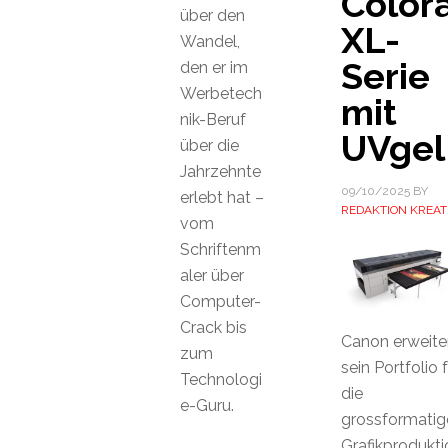
Color
über den
XL-
Wandel,
Serie
den er im
Werbetech
mit
nik-Beruf
UVgel
über die
Jahrzehnte
09/10/2025
BY
erlebt hat –
REDAKTION KREAT
vom
Schriftenm
aler über
Computer-
Crack bis
Canon erweite
zum
sein Portfolio 
Technologi
die
e-Guru.
grossformatig
Grafikprodukti