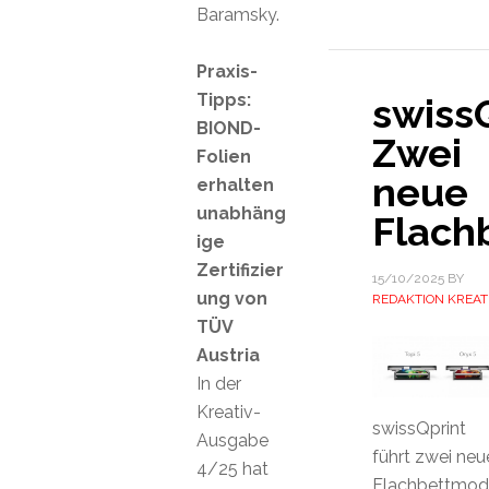
Baramsky.
Praxis-
Tipps:
swissQ
BIOND-
Zwei
Folien
neue
erhalten
unabhäng
Flach
ige
Zertifizier
15/10/2025
BY
ung von
REDAKTION KREAT
TÜV
Austria
In der
Kreativ-
swissQprint
Ausgabe
führt zwei neu
4/25 hat
Flachbettmod