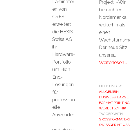
Laminator
Projekt: «Wir
en von
betrachten
CREST
Nordamerika
erweitert
weiterhin als
die HEXIS
einen
Swiss AG
Wachstumsma
ihr
Der neue Sitz
Hardware-
unserer…
Portfolio
Weiterlesen …
um High-
End-
Lösungen
FILED UNDER:
für
ALLGEMEIN
,
BUSINESS
,
LARGE
profession
FORMAT PRINTING
elle
WERBETECHNIK
TAGGED WITH:
Anwender.
GROSSFORMATDR
SWISSQPRINT USA
und vieles