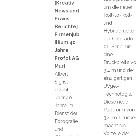
[Kreativ
um die neuen
News und
Roll-to-Roll-
Praxis
und
Berichte]
Hybriddrucker
Firmenjub
der Colorado
iläum 40
XL-Serie mit
Jahre
einer
Profot AG
Druckbreite v
Muri
3,4 m und der
Albert
einzigartigen
Sigrist
UVgel-
erzählt
Technologie.
über 40
Diese neue
Jahre im
Plattform von
Dienst der
3,4-m-Drucke
Fotografie
macht die
und
Vorteile der