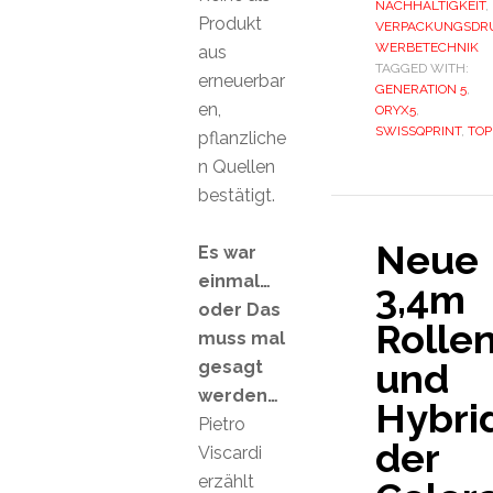
NACHHALTIGKEIT
,
Produkt
VERPACKUNGSDR
WERBETECHNIK
aus
TAGGED WITH:
erneuerbar
GENERATION 5
,
en,
ORYX5
,
SWISSQPRINT
,
TOP
pflanzliche
n Quellen
bestätigt.
Neue
Es war
einmal…
3,4m
oder Das
Rolle
muss mal
und
gesagt
werden…
Hybri
Pietro
der
Viscardi
erzählt