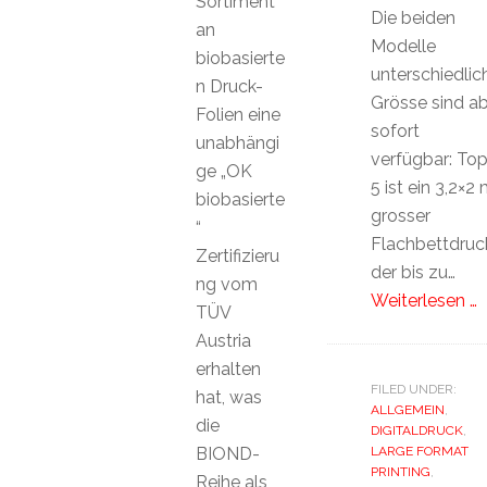
Sortiment
Die beiden
an
Modelle
biobasierte
unterschiedlic
n Druck-
Grösse sind a
Folien eine
sofort
unabhängi
verfügbar: Top
ge „OK
5 ist ein 3,2×2
biobasierte
grosser
“
Flachbettdruck
Zertifizieru
der bis zu…
ng vom
Weiterlesen …
TÜV
Austria
erhalten
FILED UNDER:
hat, was
ALLGEMEIN
,
die
DIGITALDRUCK
,
BIOND-
LARGE FORMAT
PRINTING
,
Reihe als