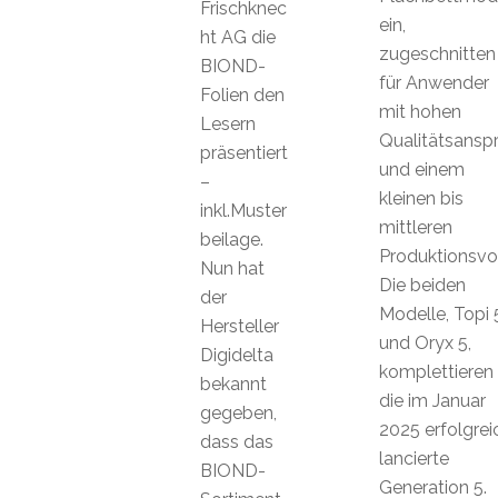
Frischknec
ein,
ht AG die
zugeschnitten
BIOND-
für Anwender
Folien den
mit hohen
Lesern
Qualitätsansp
präsentiert
und einem
–
kleinen bis
inkl.Muster
mittleren
beilage.
Produktionsvo
Nun hat
Die beiden
der
Modelle, Topi 
Hersteller
und Oryx 5,
Digidelta
komplettieren
bekannt
die im Januar
gegeben,
2025 erfolgrei
dass das
lancierte
BIOND-
Generation 5.