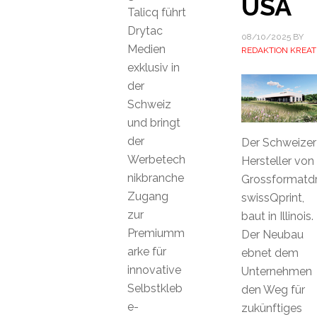
USA
Talicq führt
Drytac
08/10/2025
BY
Medien
REDAKTION KREAT
exklusiv in
der
Schweiz
und bringt
der
Der Schweizer
Werbetech
Hersteller von
nikbranche
Grossformatdr
Zugang
swissQprint,
zur
baut in Illinois.
Premiumm
Der Neubau
arke für
ebnet dem
innovative
Unternehmen
Selbstkleb
den Weg für
e-
zukünftiges