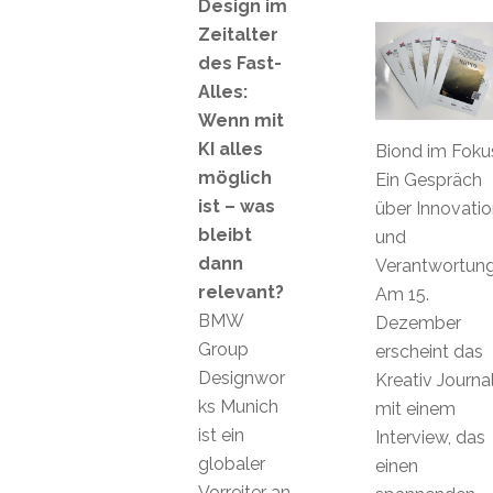
Design im
Zeitalter
des Fast-
Alles:
Wenn mit
KI alles
Biond im Foku
möglich
Ein Gespräch
ist – was
über Innovatio
bleibt
und
dann
Verantwortun
relevant?
Am 15.
BMW
Dezember
Group
erscheint das
Designwor
Kreativ Journa
ks Munich
mit einem
ist ein
Interview, das
globaler
einen
Vorreiter an