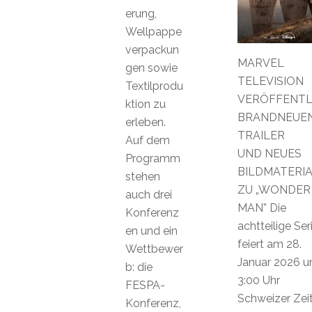
erung,
Wellpappe
verpackun
MARVEL
gen sowie
TELEVISION
Textilprodu
VERÖFFENTL
ktion zu
BRANDNEUE
erleben.
TRAILER
Auf dem
UND NEUES
Programm
BILDMATERI
stehen
ZU „WONDER
auch drei
MAN” Die
Konferenz
achtteilige Ser
en und ein
feiert am 28.
Wettbewer
Januar 2026 
b: die
3:00 Uhr
FESPA-
Schweizer Zei
Konferenz,