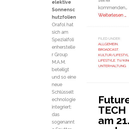
seiner
elektive
kommenden…
Sonnensc
Weiterlesen …
hutzfolien
Orafol hat
sich am
FILED UNDER:
Spezialfoli
ALLGEMEIN
,
enherstelle
BROADCAST
,
r Group
KULTUR/LIFESTYL
LIFESTYLE
,
TV/KIN
M.A.M.
UNTERHALTUNG
beteiligt
und so eine
neue
Schlüsselt
Future
echnologie
TECH
integriert:
das
am 21
sogenannt