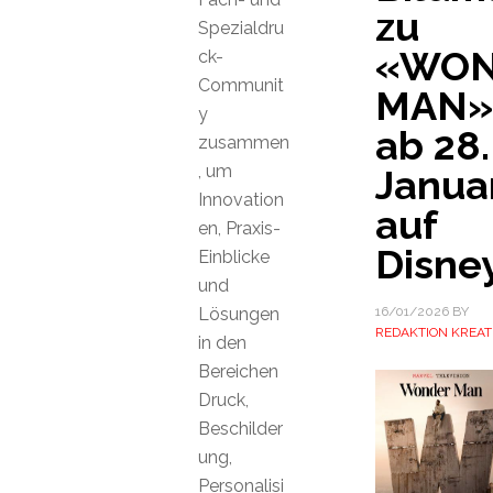
zu
Spezialdru
«WON
ck-
Communit
MAN»
y
ab 28.
zusammen
, um
Janua
Innovation
auf
en, Praxis-
Disne
Einblicke
und
Lösungen
16/01/2026
BY
REDAKTION KREAT
in den
Bereichen
Druck,
Beschilder
ung,
Personalisi