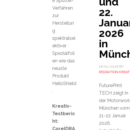
und
e Sputter-
Verfahren
22.
zur
Janua
Herstellun
2026
g
spektralsel
in
ektiver
Münc
Spezialfoli
en wie das
16/01/2026
BY
neuste
REDAKTION KREAT
Produkt
HelioShield
FuturePrint
.
TECH zeigt in
der Motorworl
Kreativ-
München vom
Testberic
21-22 Januar
ht:
2026,
CorelDRA