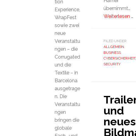
Hafner
tion
übernimmt…
Experience,
Weiterlesen …
WrapFest
sowie zwei
neue
Veranstaltu
FILED UNDER:
ALLGEMEIN
,
ngen – die
BUSINESS
,
Corrugated
CYBERSICHERHEIT/
und die
SECURITY
Textile – in
Barcelona
ausgetrage
Traile
n. Die
Veranstaltu
und
ngen
neues
bringen die
globale
Bildma
Fach- und