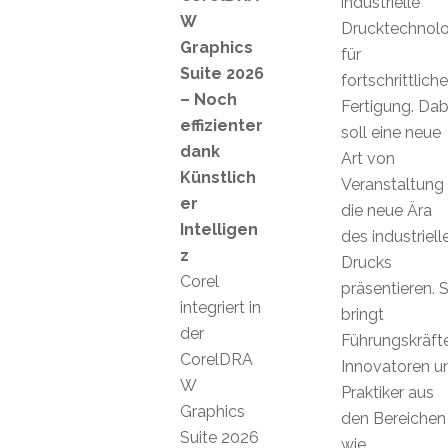
industrielle
W
Drucktechnolo
Graphics
für
Suite 2026
fortschrittliche
– Noch
Fertigung. Dab
effizienter
soll eine neue
dank
Art von
Künstlich
Veranstaltung
er
die neue Ära
Intelligen
des industriell
z
Drucks
Corel
präsentieren. S
integriert in
bringt
der
Führungskräfte
CorelDRA
Innovatoren u
W
Praktiker aus
Graphics
den Bereichen
Suite 2026
wie