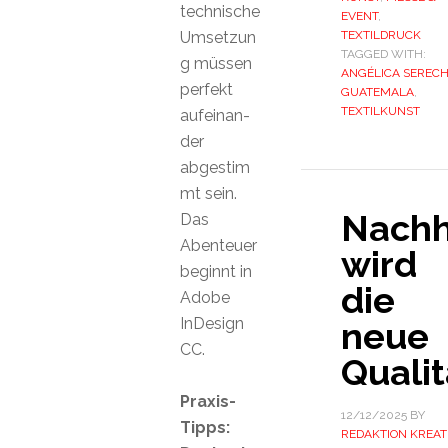
technische
EVENT
,
Umsetzun
TEXTILDRUCK
TAGGED WITH:
g müssen
ANGÉLICA SEREC
perfekt
GUATEMALA
,
TEXTILKUNST
aufeinan-
der
abgestim
mt sein.
Nachh
Das
Abenteuer
wird
beginnt in
die
Adobe
InDesign
neue
CC.
Qualit
Praxis-
12/12/2025
BY
Tipps:
REDAKTION KREAT