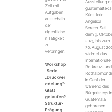
Ausstellung de
Zeit mit
guatemalteki
Aufgaben
Künstlerin
ausserhalb
Angélica
der
Serech. Seit
eigentliche
dem 9. Oktob
n Tätigkeit
2025 bis zum
zu
30. August 20
verbringen.
widmet das
Internationale
Workshop
Rotkreuz- und
-Serie
Rothalbmon
„Druckver
in Genf der
edelung“:
während des
Glatt
Bürgerkriegs i
gelaufen?
Guatemala
Struktur-
geborenen
Prägung