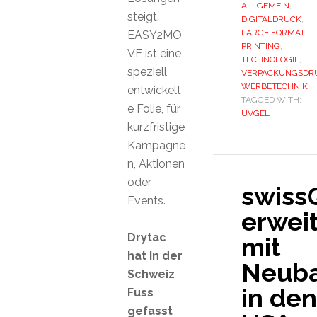
ALLGEMEIN
,
steigt.
DIGITALDRUCK
,
LARGE FORMAT
EASY2MO
PRINTING
,
VE ist eine
TECHNOLOGIE
,
speziell
VERPACKUNGSDR
WERBETECHNIK
entwickelt
TAGGED WITH:
e Folie, für
UVGEL
kurzfristige
Kampagne
n, Aktionen
oder
swiss
Events.
erweit
Drytac
mit
hat in der
Neub
Schweiz
in den
Fuss
gefasst