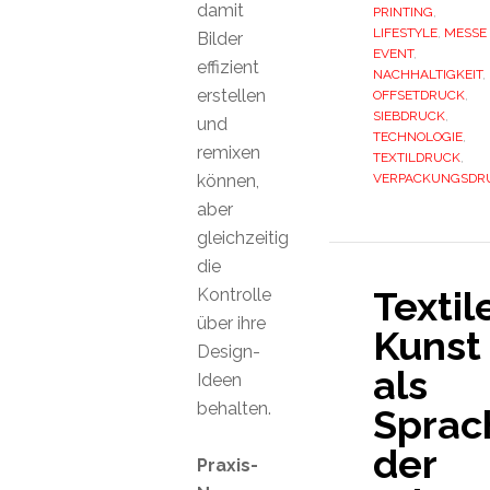
damit
PRINTING
,
LIFESTYLE
,
MESSE
Bilder
EVENT
,
effizient
NACHHALTIGKEIT
,
erstellen
OFFSETDRUCK
,
SIEBDRUCK
,
und
TECHNOLOGIE
,
remixen
TEXTILDRUCK
,
können,
VERPACKUNGSDR
aber
gleichzeitig
die
Textil
Kontrolle
über ihre
Kunst
Design-
als
Ideen
behalten.
Sprac
der
Praxis-