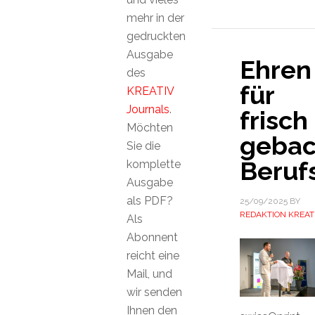
mehr in der
gedruckten
Ausgabe
Ehren
des
für
KREATIV
Journals
.
frisch
Möchten
geba
Sie die
Beruf
komplette
Ausgabe
als PDF?
25/09/2025
BY
REDAKTION KREAT
Als
Abonnent
reicht eine
Mail, und
wir senden
Ihnen den