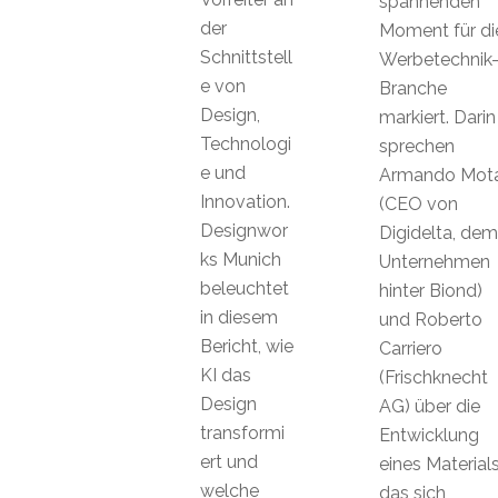
spannenden
der
Moment für di
Schnittstell
Werbetechnik
e von
Branche
Design,
markiert. Darin
Technologi
sprechen
e und
Armando Mot
Innovation.
(CEO von
Designwor
Digidelta, dem
ks Munich
Unternehmen
beleuchtet
hinter Biond)
in diesem
und Roberto
Bericht, wie
Carriero
KI das
(Frischknecht
Design
AG) über die
transformi
Entwicklung
ert und
eines Materials
welche
das sich