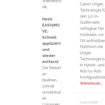
Werbetech
Canon UVgel-
nik.
Technologie fü
den 3,2-m-
Hexis
Grafikmarkt
EASY2MO
verfügbar. Die
VE:
modulare, vor
Schnell
Ort aufrüstbar
appliziert
Plattform mit
und
UVgel-
wieder
Technologie is
entfernt
in Hybrid- und
Der Bedarf
Roll-to-Roll-
an
Konfiguration
flexiblen,
Weiterlesen …
schnell
umsetzbar
en
FILED UNDER:
Lösungen