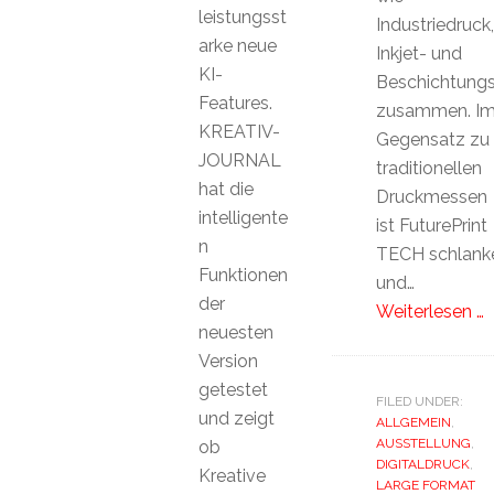
leistungsst
Industriedruck,
arke neue
Inkjet- und
KI-
Beschichtungs
Features.
zusammen. I
KREATIV-
Gegensatz zu
JOURNAL
traditionellen
hat die
Druckmessen
intelligente
ist FuturePrint
n
TECH schlank
Funktionen
und…
der
Weiterlesen …
neuesten
Version
getestet
FILED UNDER:
und zeigt
ALLGEMEIN
,
AUSSTELLUNG
,
ob
DIGITALDRUCK
,
Kreative
LARGE FORMAT