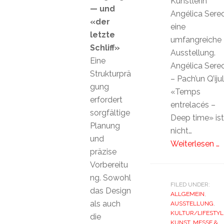
Künstlerin
— und
Angélica Sere
«der
eine
letzte
umfangreiche
Schliff»
Ausstellung.
Eine
Angélica Sere
Strukturprä
– Pach’un Q’ijul
gung
«Temps
erfordert
entrelacés –
sorgfältige
Deep time» ist
Planung
nicht…
und
Weiterlesen …
präzise
Vorbereitu
ng. Sowohl
FILED UNDER:
das Design
ALLGEMEIN
,
als auch
AUSSTELLUNG
,
KULTUR/LIFESTYL
die
KUNST
,
MESSE &