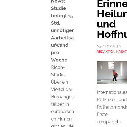
Erinn
News:
Studie
Heilu
belegt 15
und
Std.
unnötiger
Hoffn
Aarbeitsa
ufwand
03/01/2026
BY
REDAKTION KREAT
pro
Woche
Ricoh-
Studie:
Über ein
Viertel der
Internationale
Büroanges
Rotkreuz- und
tellten in
Rothalbmond
europäisch
Erste
en Firmen
europäische
gibt an, viel