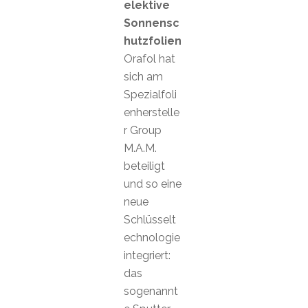
elektive
Sonnensc
hutzfolien
Orafol hat
sich am
Spezialfoli
enherstelle
r Group
M.A.M.
beteiligt
und so eine
neue
Schlüsselt
echnologie
integriert:
das
sogenannt