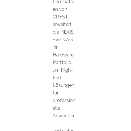
Laminator
en von
CREST
erweitert
die HEXIS
Swiss AG
ihr
Hardware-
Portfolio
um High-
End-
Lösungen
für
profession
elle
Anwender.
und vieles