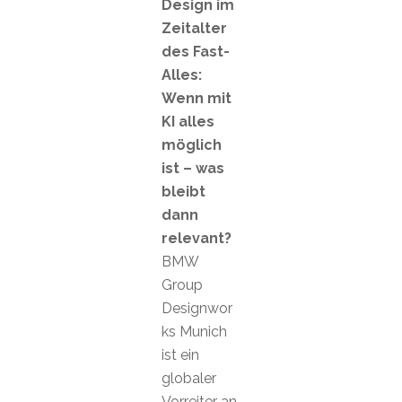
Design im
Zeitalter
des Fast-
Alles:
Wenn mit
KI alles
möglich
ist – was
bleibt
dann
relevant?
BMW
Group
Designwor
ks Munich
ist ein
globaler
Vorreiter an