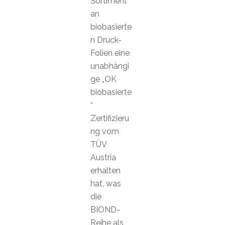
Sortiment
an
biobasierte
n Druck-
Folien eine
unabhängi
ge „OK
biobasierte
“
Zertifizieru
ng vom
TÜV
Austria
erhalten
hat, was
die
BIOND-
Reihe als