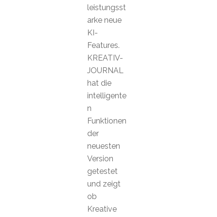
leistungsst
arke neue
KI-
Features.
KREATIV-
JOURNAL
hat die
intelligente
n
Funktionen
der
neuesten
Version
getestet
und zeigt
ob
Kreative