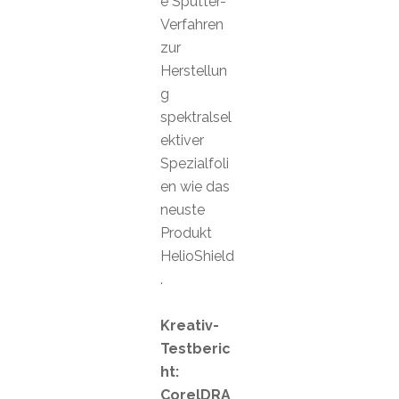
e Sputter-
Verfahren
zur
Herstellun
g
spektralsel
ektiver
Spezialfoli
en wie das
neuste
Produkt
HelioShield
.
Kreativ-
Testberic
ht:
CorelDRA