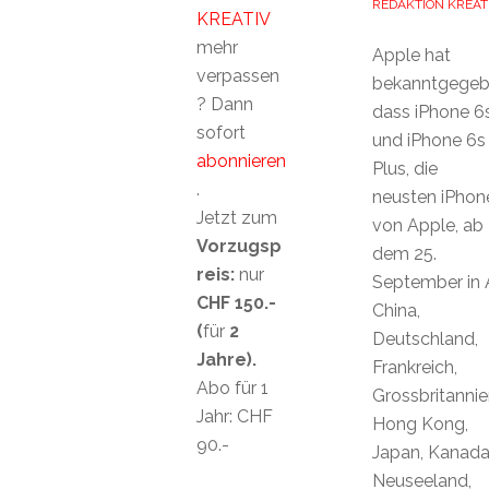
REDAKTION KREAT
KREATIV
mehr
Apple hat
verpassen
bekanntgegeb
? Dann
dass iPhone 6
sofort
und iPhone 6s
abonnieren
Plus, die
.
neusten iPhon
Jetzt zum
von Apple, ab
Vorzugsp
dem 25.
reis:
nur
September in A
CHF 150.-
China,
(
für
2
Deutschland,
Jahre).
Frankreich,
Abo für 1
Grossbritannie
Jahr: CHF
Hong Kong,
90.-
Japan, Kanada
Neuseeland,