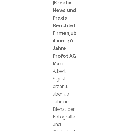
[Kreativ
News und
Praxis
Berichte]
Firmenjub
iläum 40
Jahre
Profot AG
Muri
Albert
Sigrist
erzählt
über 40
Jahre im
Dienst der
Fotografie
und