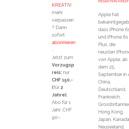
REDAKTION KREAT
KREATIV
mehr
Apple hat
verpassen
bekanntgegeb
? Dann
dass iPhone 6
sofort
und iPhone 6s
abonnieren
Plus, die
.
neusten iPhon
Jetzt zum
von Apple, ab
Vorzugsp
dem 25.
reis:
nur
September in A
CHF 150.-
China,
(
für
2
Deutschland,
Jahre).
Frankreich,
Abo für 1
Grossbritannie
Jahr: CHF
Hong Kong,
90.-
Japan, Kanada
Neuseeland,