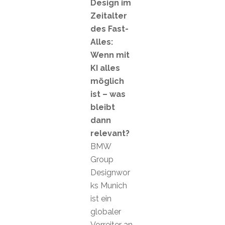
Design im
Zeitalter
des Fast-
Alles:
Wenn mit
KI alles
möglich
ist – was
bleibt
dann
relevant?
BMW
Group
Designwor
ks Munich
ist ein
globaler
Vorreiter an