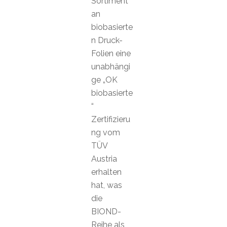
Sortiment
an
biobasierte
n Druck-
Folien eine
unabhängi
ge „OK
biobasierte
“
Zertifizieru
ng vom
TÜV
Austria
erhalten
hat, was
die
BIOND-
Reihe als