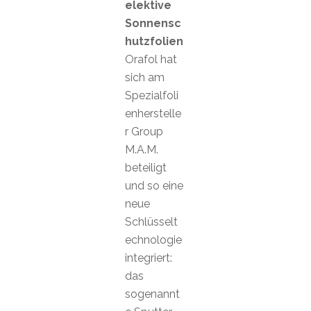
elektive
Sonnensc
hutzfolien
Orafol hat
sich am
Spezialfoli
enherstelle
r Group
M.A.M.
beteiligt
und so eine
neue
Schlüsselt
echnologie
integriert:
das
sogenannt