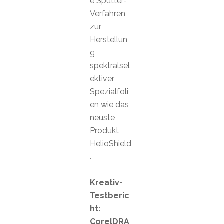
e Sputter-
Verfahren
zur
Herstellun
g
spektralsel
ektiver
Spezialfoli
en wie das
neuste
Produkt
HelioShield
.
Kreativ-
Testberic
ht:
CorelDRA