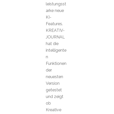
leistungsst
arke neue
KI-
Features.
KREATIV-
JOURNAL
hat die
intelligente
n
Funktionen
der
neuesten
Version
getestet
und zeigt
ob
Kreative