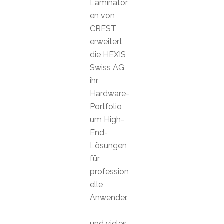
Laminator
en von
CREST
erweitert
die HEXIS
Swiss AG
ihr
Hardware-
Portfolio
um High-
End-
Lösungen
für
profession
elle
Anwender.
und vieles