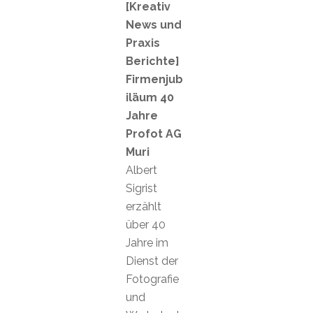
[Kreativ
News und
Praxis
Berichte]
Firmenjub
iläum 40
Jahre
Profot AG
Muri
Albert
Sigrist
erzählt
über 40
Jahre im
Dienst der
Fotografie
und