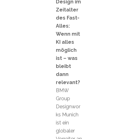
Design im
Zeitalter
des Fast-
Alles:
Wenn mit
KI alles
möglich
ist – was
bleibt
dann
relevant?
BMW
Group
Designwor
ks Munich
ist ein
globaler
Vorreiter an