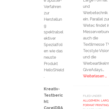
Large Format
e Sputter-
und
Verfahren
Werbetechnik
zur
ein. Parallel zu
Herstellun
Wetec findet 
g
Messerverbun
spektralsel
auch die
ektiver
Textilmesse T
Spezialfoli
Tecstyle Visio
en wie das
und die
neuste
Werbeartikel
Produkt
GiveAdays…
HelioShield
Weiterlesen …
.
Kreativ-
Testberic
FILED UNDER:
ALLGEMEIN
,
LARG
ht:
FORMAT PRINTING
CorelDRA