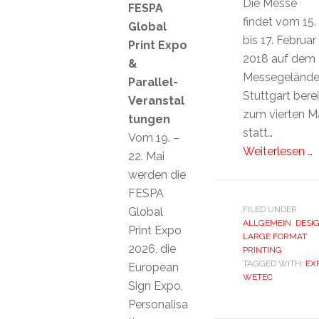
Die Messe
FESPA
findet vom 15.
Global
bis 17. Februar
Print Expo
2018 auf dem
&
Messegeländ
Parallel-
Stuttgart berei
Veranstal
zum vierten M
tungen
statt…
Vom 19. –
Weiterlesen …
22. Mai
werden die
FESPA
FILED UNDER:
Global
ALLGEMEIN
,
DESI
Print Expo
LARGE FORMAT
2026, die
PRINTING
TAGGED WITH:
EX
European
WETEC
Sign Expo,
Personalisa