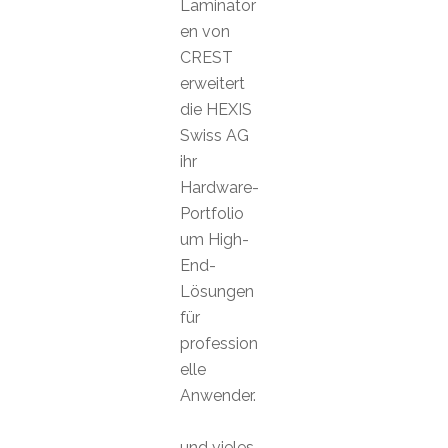
Laminator
en von
CREST
erweitert
die HEXIS
Swiss AG
ihr
Hardware-
Portfolio
um High-
End-
Lösungen
für
profession
elle
Anwender.
und vieles