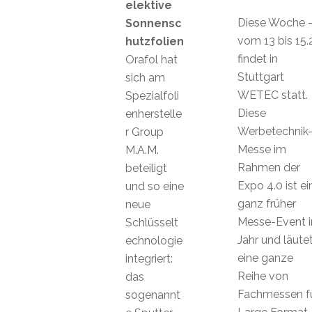
elektive
Diese Woche 
Sonnensc
vom 13 bis 15.2
hutzfolien
findet in
Orafol hat
Stuttgart
sich am
WETEC statt.
Spezialfoli
Diese
enherstelle
Werbetechnik
r Group
Messe im
M.A.M.
Rahmen der
beteiligt
Expo 4.0 ist ei
und so eine
ganz früher
neue
Messe-Event 
Schlüsselt
Jahr und läute
echnologie
eine ganze
integriert:
Reihe von
das
Fachmessen f
sogenannt