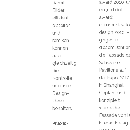
award 2010’ u
damit
ein ‚red dot
Bilder
award:
effizient
communicatio
erstellen
design 2010’ –
und
gingen in
remixen
diesem Jahr a
können,
die Fassade d
aber
Schweizer
gleichzeitig
Pavillons auf
die
der Expo 2010
Kontrolle
in Shanghai.
über ihre
Geplant und
Design-
konzipiert
Ideen
wurde die
behalten.
Fassade von ia
interactive ag
Praxis-