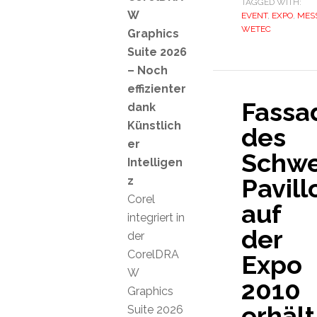
TAGGED WITH:
W
EVENT
,
EXPO
,
MES
WETEC
Graphics
Suite 2026
– Noch
effizienter
Fassa
dank
Künstlich
des
er
Schwe
Intelligen
Pavill
z
Corel
auf
integriert in
der
der
CorelDRA
Expo
W
2010
Graphics
erhält
Suite 2026