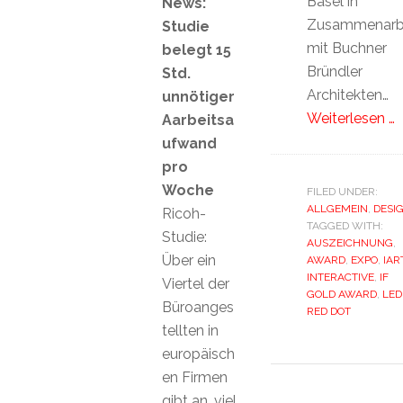
Basel in
News:
Zusammenarb
Studie
mit Buchner
belegt 15
Bründler
Std.
Architekten…
unnötiger
Weiterlesen …
Aarbeitsa
ufwand
pro
Woche
FILED UNDER:
ALLGEMEIN
,
DESI
Ricoh-
TAGGED WITH:
Studie:
AUSZEICHNUNG
,
Über ein
AWARD
,
EXPO
,
IAR
INTERACTIVE
,
IF
Viertel der
GOLD AWARD
,
LED
Büroanges
RED DOT
tellten in
europäisch
en Firmen
gibt an, viel