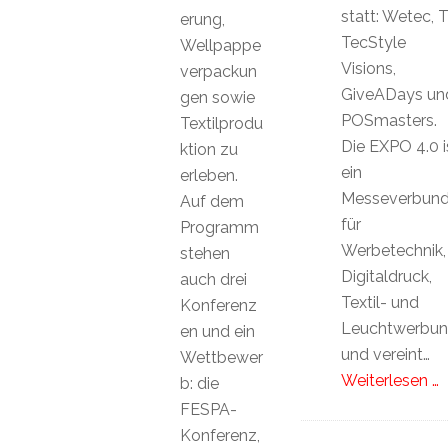
statt: Wetec, 
erung,
TecStyle
Wellpappe
Visions,
verpackun
GiveADays un
gen sowie
POSmasters.
Textilprodu
Die EXPO 4.0 i
ktion zu
ein
erleben.
Messeverbun
Auf dem
für
Programm
Werbetechnik,
stehen
Digitaldruck,
auch drei
Textil- und
Konferenz
Leuchtwerbu
en und ein
und vereint…
Wettbewer
Weiterlesen …
b: die
FESPA-
Konferenz,