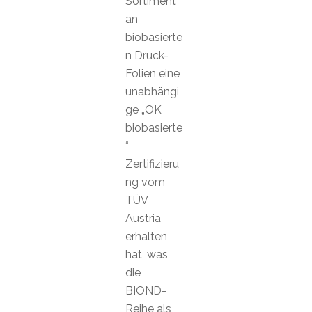
Sortiment
an
biobasierte
n Druck-
Folien eine
unabhängi
ge „OK
biobasierte
“
Zertifizieru
ng vom
TÜV
Austria
erhalten
hat, was
die
BIOND-
Reihe als