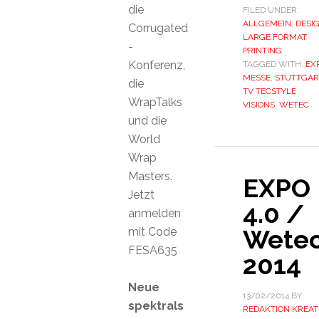
die
FILED UNDER:
ALLGEMEIN
,
DESI
Corrugated
LARGE FORMAT
-
PRINTING
Konferenz,
TAGGED WITH:
EX
MESSE
,
STUTTGAR
die
TV TECSTYLE
WrapTalks
VISIONS
,
WETEC
und die
World
Wrap
Masters.
EXPO
Jetzt
4.0 /
anmelden
Wete
mit Code
FESA635
2014
Neue
13/02/2014
BY
spektrals
REDAKTION KREAT