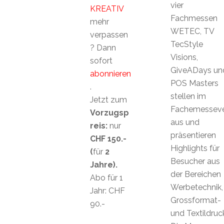
vier
KREATIV
Fachmessen
mehr
WETEC, TV
verpassen
TecStyle
? Dann
Visions,
sofort
GiveADays un
abonnieren
POS Masters
.
stellen im
Jetzt zum
Fachemessev
Vorzugsp
aus und
reis:
nur
präsentieren
CHF 150.-
Highlights für
(
für
2
Besucher aus
Jahre).
der Bereichen
Abo für 1
Werbetechnik,
Jahr: CHF
Grossformat-
90.-
und Textildruc