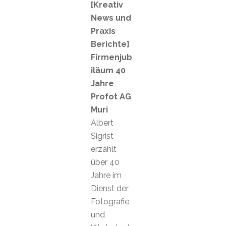
[Kreativ
News und
Praxis
Berichte]
Firmenjub
iläum 40
Jahre
Profot AG
Muri
Albert
Sigrist
erzählt
über 40
Jahre im
Dienst der
Fotografie
und