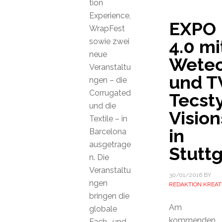
tion
Experience,
EXPO
WrapFest
4.0 mi
sowie zwei
neue
Wete
Veranstaltu
und T
ngen – die
Corrugated
Tecst
und die
Vision
Textile – in
in
Barcelona
ausgetrage
Stuttg
n. Die
Veranstaltu
30/01/2016
BY
ngen
REDAKTION KREAT
bringen die
Am
globale
kommenden
Fach- und