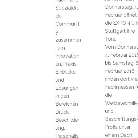
Donnerstag, 4.
Spezialdru
Februar öffnet
ck-
die EXPO 4.0 i
Communit
Stuttgart ihre
y
Tore.
zusammen
Vom Donnerst
, um
4. Februar 201
Innovation
bis Samstag, 6
en, Praxis-
Februar 2016
Einblicke
finden dort vie
und
Fachmessen f
Lösungen
die
in den
Werbetechnik
Bereichen
und
Druck,
Beschriftungs
Beschilder
Profis unter
ung,
einem Dach
Personalisi