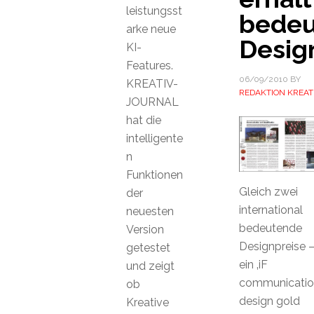
leistungsst
bede
arke neue
Desig
KI-
Features.
06/09/2010
BY
KREATIV-
REDAKTION KREAT
JOURNAL
hat die
intelligente
n
Funktionen
Gleich zwei
der
international
neuesten
bedeutende
Version
Designpreise 
getestet
ein ‚iF
und zeigt
communicatio
ob
design gold
Kreative