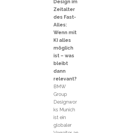
Design im
Zeitalter
des Fast-
Alles:
Wenn mit
KI alles
möglich
ist – was
bleibt
dann
relevant?
BMW
Group
Designwor
ks Munich
ist ein
globaler
Vorreiter an