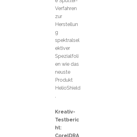
e Sputter-
Verfahren
zur
Herstellun
g
spektralsel
ektiver
Spezialfoli
en wie das
neuste
Produkt
HelioShield
.
Kreativ-
Testberic
ht:
CorelDRA