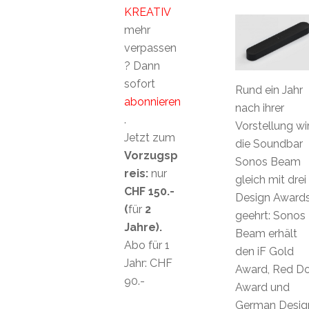
KREATIV
mehr
verpassen
? Dann
sofort
Rund ein Jahr
abonnieren
nach ihrer
.
Vorstellung wi
Jetzt zum
die Soundbar
Vorzugsp
Sonos Beam
reis:
nur
gleich mit drei
CHF 150.-
Design Award
(
für
2
geehrt: Sonos
Jahre).
Beam erhält
Abo für 1
den iF Gold
Jahr: CHF
Award, Red D
90.-
Award und
German Desig