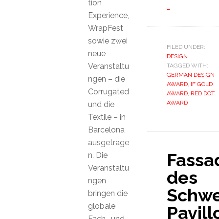
tion
…
Experience,
WrapFest
sowie zwei
FILED UNDER:
neue
DESIGN
Veranstaltu
TAGGED WITH:
GERMAN DESIGN
ngen – die
AWARD
,
IF GOLD
Corrugated
AWARD
,
RED DOT
AWARD
und die
Textile – in
Barcelona
ausgetrage
Fassa
n. Die
Veranstaltu
des
ngen
Schwe
bringen die
globale
Pavill
Fach- und