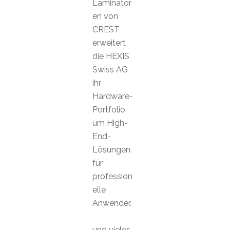
Laminator
en von
CREST
erweitert
die HEXIS
Swiss AG
ihr
Hardware-
Portfolio
um High-
End-
Lösungen
für
profession
elle
Anwender.
und vieles