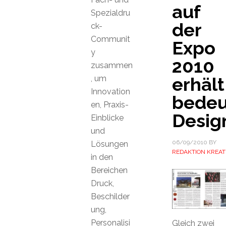
auf
Spezialdru
der
ck-
Communit
Expo
y
2010
zusammen
, um
erhält
Innovation
bede
en, Praxis-
Desig
Einblicke
und
06/09/2010
BY
Lösungen
REDAKTION KREAT
in den
Bereichen
Druck,
Beschilder
ung,
Personalisi
Gleich zwei