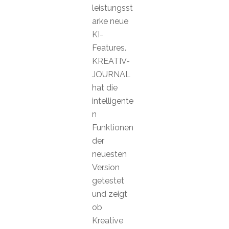
leistungsst
arke neue
KI-
Features.
KREATIV-
JOURNAL
hat die
intelligente
n
Funktionen
der
neuesten
Version
getestet
und zeigt
ob
Kreative