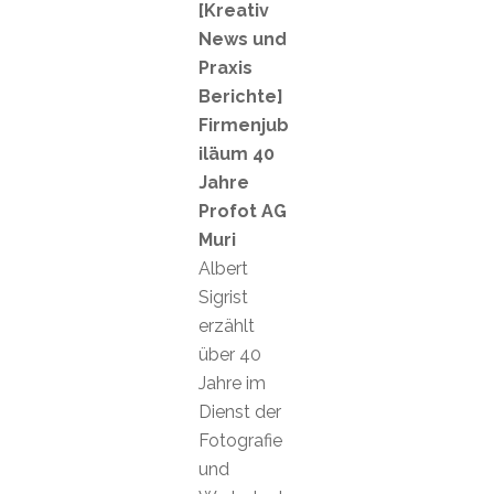
[Kreativ
News und
Praxis
Berichte]
Firmenjub
iläum 40
Jahre
Profot AG
Muri
Albert
Sigrist
erzählt
über 40
Jahre im
Dienst der
Fotografie
und