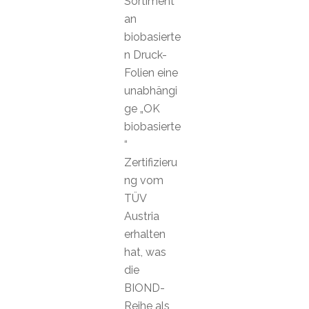
Sortiment
an
biobasierte
n Druck-
Folien eine
unabhängi
ge „OK
biobasierte
“
Zertifizieru
ng vom
TÜV
Austria
erhalten
hat, was
die
BIOND-
Reihe als