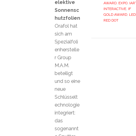
elektive
AWARD
,
EXPO
,
IAR
INTERACTIVE
,
IF
Sonnensc
GOLD AWARD
,
LED
hutzfolien
RED DOT
Orafol hat
sich am
Spezialfoli
enherstelle
r Group
M.A.M.
beteiligt
und so eine
neue
Schlüsselt
echnologie
integriert:
das
sogenannt