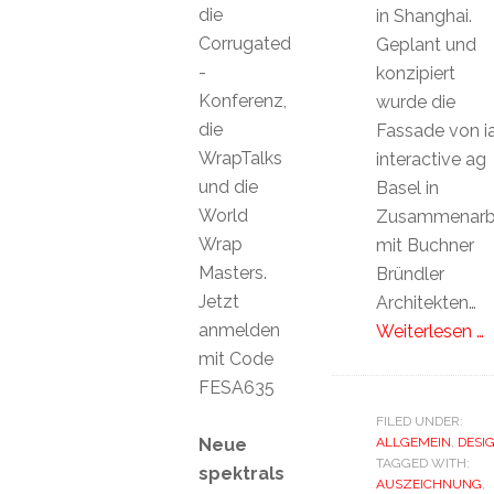
die
in Shanghai.
Corrugated
Geplant und
-
konzipiert
Konferenz,
wurde die
die
Fassade von ia
WrapTalks
interactive ag
und die
Basel in
World
Zusammenarb
Wrap
mit Buchner
Masters.
Bründler
Jetzt
Architekten…
anmelden
Weiterlesen …
mit Code
FESA635
FILED UNDER:
Neue
ALLGEMEIN
,
DESI
TAGGED WITH:
spektrals
AUSZEICHNUNG
,