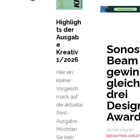
Highligh
ts der
Ausgab
e
Sonos
Kreativ
Beam
1/2026
gewin
Hier ein
gleich
kleiner
Vorgesch
drei
mack auf
Desig
die aktuelle
Print-
Awar
Ausgabe.
Möchten
28/06/2019
BY
REDAKTION KREAT
Sie kein