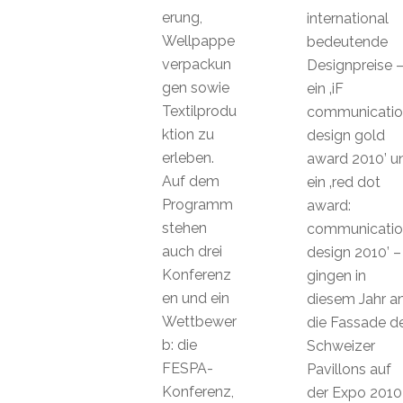
erung,
international
Wellpappe
bedeutende
verpackun
Designpreise 
gen sowie
ein ‚iF
Textilprodu
communicatio
ktion zu
design gold
erleben.
award 2010’ u
Auf dem
ein ‚red dot
Programm
award:
stehen
communicatio
auch drei
design 2010’ –
Konferenz
gingen in
en und ein
diesem Jahr a
Wettbewer
die Fassade d
b: die
Schweizer
FESPA-
Pavillons auf
Konferenz,
der Expo 2010