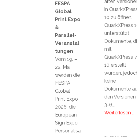
alten Versione
FESPA
in QuarkXPres
Global
10 zu öffnen.
Print Expo
QuarkXPress 1
&
unterstützt
Parallel-
Dokumente, d
Veranstal
mit
tungen
QuarkXPress 7
Vom 19. –
10 erstellt
22. Mai
wurden, jedoc
werden die
keine
FESPA
Dokumente a
Global
den Versionen
Print Expo
3-6.…
2026, die
Weiterlesen …
European
Sign Expo,
Personalisa