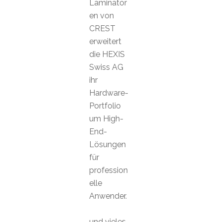
Laminator
en von
CREST
erweitert
die HEXIS
Swiss AG
ihr
Hardware-
Portfolio
um High-
End-
Lösungen
für
profession
elle
Anwender.
und vieles