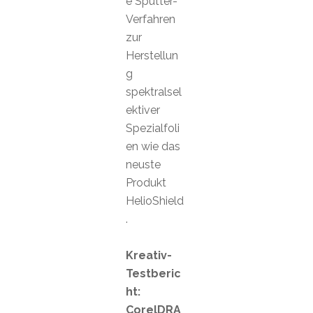
e Sputter-
Verfahren
zur
Herstellun
g
spektralsel
ektiver
Spezialfoli
en wie das
neuste
Produkt
HelioShield
.
Kreativ-
Testberic
ht:
CorelDRA