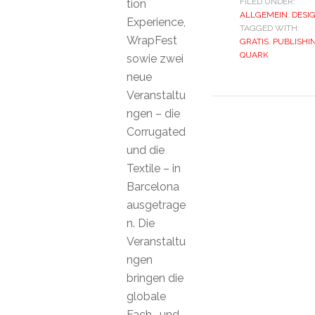
FILED UNDER:
tion
ALLGEMEIN
,
DESI
Experience,
TAGGED WITH:
WrapFest
GRATIS
,
PUBLISHI
QUARK
sowie zwei
neue
Veranstaltu
ngen – die
Corrugated
und die
Textile – in
Barcelona
ausgetrage
n. Die
Veranstaltu
ngen
bringen die
globale
Fach- und