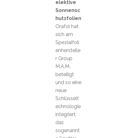
elektive
Sonnensc
hutzfolien
Orafol hat
sich am
Spezialfoli
enherstelle
r Group
M.A.M.
beteiligt
und so eine
neue
Schlüsselt
echnologie
integriert:
das
sogenannt