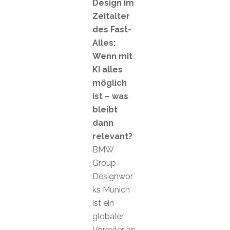
Design im
Zeitalter
des Fast-
Alles:
Wenn mit
KI alles
möglich
ist – was
bleibt
dann
relevant?
BMW
Group
Designwor
ks Munich
ist ein
globaler
Vorreiter an