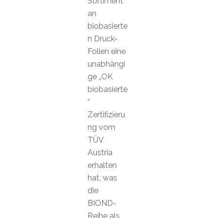
Sortiment
an
biobasierte
n Druck-
Folien eine
unabhängi
ge „OK
biobasierte
“
Zertifizieru
ng vom
TÜV
Austria
erhalten
hat, was
die
BIOND-
Reihe als