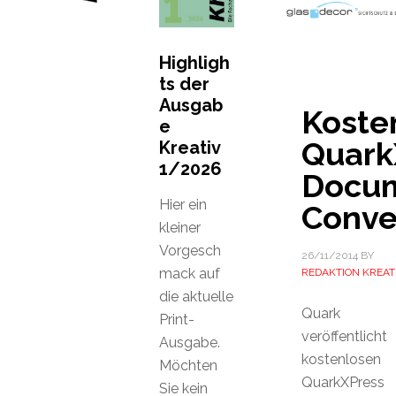
Highligh
ts der
Ausgab
Koste
e
Quark
Kreativ
1/2026
Docu
Hier ein
Conve
kleiner
Vorgesch
26/11/2014
BY
mack auf
REDAKTION KREAT
die aktuelle
Quark
Print-
veröffentlicht
Ausgabe.
kostenlosen
Möchten
QuarkXPress
Sie kein