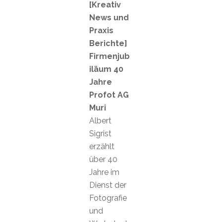
[Kreativ
News und
Praxis
Berichte]
Firmenjub
iläum 40
Jahre
Profot AG
Muri
Albert
Sigrist
erzählt
über 40
Jahre im
Dienst der
Fotografie
und