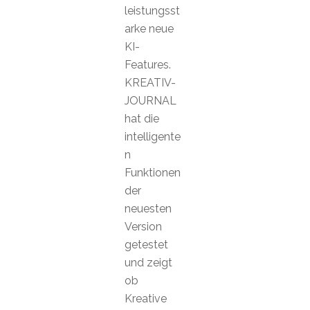
leistungsst
arke neue
KI-
Features.
KREATIV-
JOURNAL
hat die
intelligente
n
Funktionen
der
neuesten
Version
getestet
und zeigt
ob
Kreative