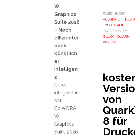
W
Graphics
FILED UNDER:
ALLGEMEIN
,
DESI
Suite 2026
TYPOGRAFIE
– Noch
TAGGED WITH:
GLUON
,
QUARK
,
effizienter
XPRESS
dank
Künstlich
er
Intelligen
koste
z
Corel
Versi
integriert in
von
der
Quark
CorelDRA
W
8 für
Graphics
Druckd
Suite 2026