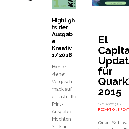
Highligh
ts der
Ausgab
El
e
Capit
Kreativ
1/2026
Upda
Hier ein
für
kleiner
Quark
Vorgesch
2015
mack auf
die aktuelle
Print-
17/10/2015
BY
REDAKTION KREAT
Ausgabe.
Möchten
Quark Softwa
Sie kein