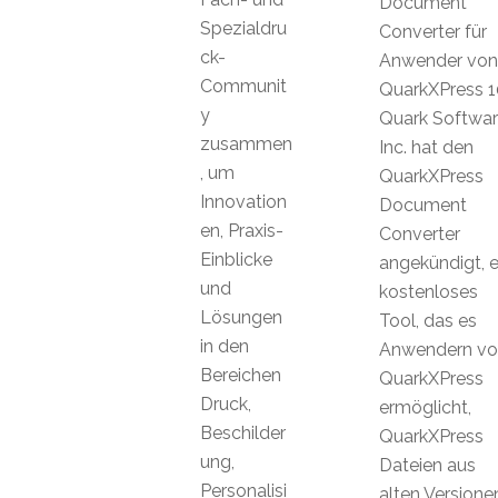
Document
Spezialdru
Converter für
ck-
Anwender von
Communit
QuarkXPress 1
y
Quark Softwa
zusammen
Inc. hat den
, um
QuarkXPress
Innovation
Document
en, Praxis-
Converter
Einblicke
angekündigt, e
und
kostenloses
Lösungen
Tool, das es
in den
Anwendern vo
Bereichen
QuarkXPress
Druck,
ermöglicht,
Beschilder
QuarkXPress
ung,
Dateien aus
Personalisi
alten Versione