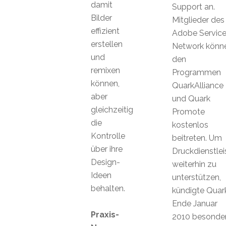
damit
Support an.
Bilder
Mitglieder des
effizient
Adobe Servic
erstellen
Network könn
und
den
remixen
Programmen
können,
QuarkAlliance
aber
und Quark
gleichzeitig
Promote
die
kostenlos
Kontrolle
beitreten. Um
über ihre
Druckdienstlei
Design-
weiterhin zu
Ideen
unterstützen,
behalten.
kündigte Quar
Ende Januar
Praxis-
2010 besonde