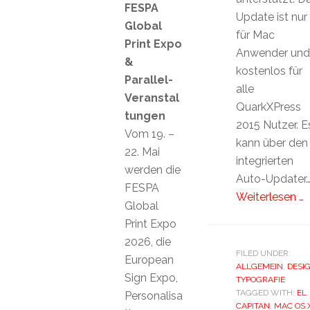
FESPA
Update ist nur
Global
für Mac
Print Expo
Anwender und
&
kostenlos für
Parallel-
alle
Veranstal
QuarkXPress
tungen
2015 Nutzer. E
Vom 19. –
kann über den
22. Mai
integrierten
werden die
Auto-Updater
FESPA
Weiterlesen …
Global
Print Expo
2026, die
FILED UNDER:
European
ALLGEMEIN
,
DESI
Sign Expo,
TYPOGRAFIE
TAGGED WITH:
EL
Personalisa
CAPITAN
,
MAC OS 