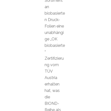
Sortiment
an
biobasierte
n Druck-
Folien eine
unabhängi
ge „OK
biobasierte
“
Zertifizieru
ng vom
TÜV
Austria
erhalten
hat, was
die
BIOND-
Reihe als