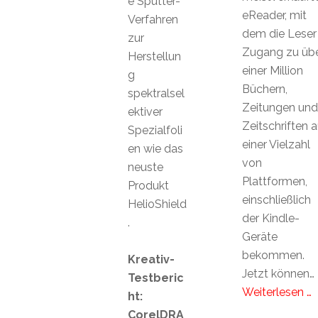
e Sputter-
eReader, mit
Verfahren
dem die Leser
zur
Zugang zu üb
Herstellun
einer Million
g
Büchern,
spektralsel
Zeitungen und
ektiver
Zeitschriften a
Spezialfoli
einer Vielzahl
en wie das
von
neuste
Plattformen,
Produkt
einschließlich
HelioShield
der Kindle-
.
Geräte
bekommen.
Kreativ-
Jetzt können…
Testberic
Weiterlesen …
ht:
CorelDRA