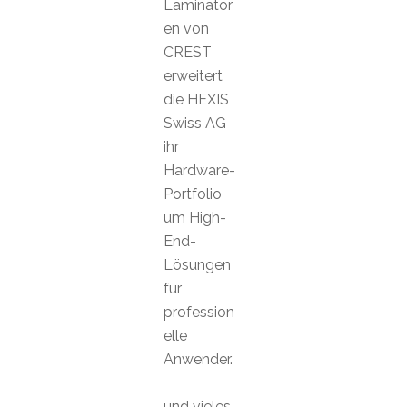
Laminator
en von
CREST
erweitert
die HEXIS
Swiss AG
ihr
Hardware-
Portfolio
um High-
End-
Lösungen
für
profession
elle
Anwender.
und vieles