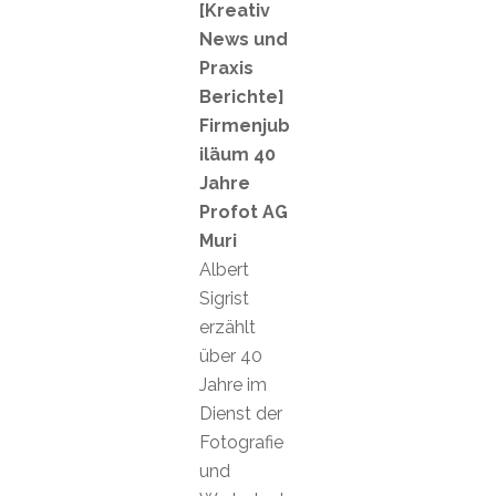
[Kreativ
News und
Praxis
Berichte]
Firmenjub
iläum 40
Jahre
Profot AG
Muri
Albert
Sigrist
erzählt
über 40
Jahre im
Dienst der
Fotografie
und