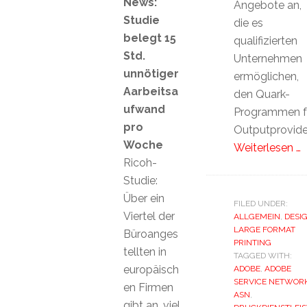
News:
Angebote an,
Studie
die es
belegt 15
qualifizierten
Std.
Unternehmen
unnötiger
ermöglichen,
Aarbeitsa
den Quark-
ufwand
Programmen f
pro
Outputprovide
Woche
Weiterlesen …
Ricoh-
Studie:
Über ein
FILED UNDER:
Viertel der
ALLGEMEIN
,
DESI
LARGE FORMAT
Büroanges
PRINTING
tellten in
TAGGED WITH:
europäisch
ADOBE
,
ADOBE
SERVICE NETWOR
en Firmen
ASN
,
gibt an, viel