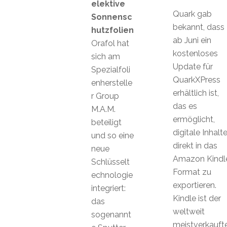
elektive
Quark gab
Sonnensc
bekannt, dass
hutzfolien
ab Juni ein
Orafol hat
kostenloses
sich am
Update für
Spezialfoli
QuarkXPress
enherstelle
erhältlich ist,
r Group
das es
M.A.M.
ermöglicht,
beteiligt
digitale Inhalt
und so eine
direkt in das
neue
Amazon Kindl
Schlüsselt
Format zu
echnologie
exportieren.
integriert:
Kindle ist der
das
weltweit
sogenannt
meistverkauft