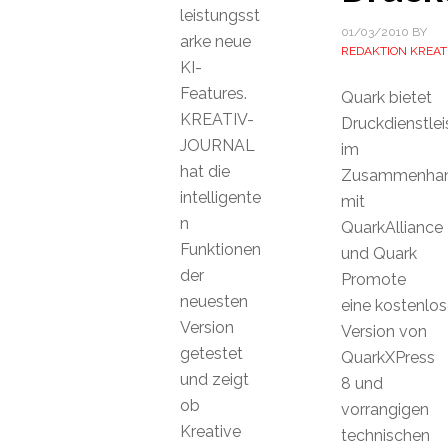
leistungsst
01/03/2010
BY
arke neue
REDAKTION KREAT
KI-
Features.
Quark bietet
KREATIV-
Druckdienstlei
JOURNAL
im
hat die
Zusammenha
intelligente
mit
n
QuarkAlliance
Funktionen
und Quark
der
Promote
neuesten
eine kostenlos
Version
Version von
getestet
QuarkXPress
und zeigt
8 und
ob
vorrangigen
Kreative
technischen