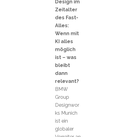
Design im
Zeitalter
des Fast-
Alles:
Wenn mit
KI alles
möglich
ist – was
bleibt
dann
relevant?
BMW
Group
Designwor
ks Munich
ist ein
globaler
Vorreiter an