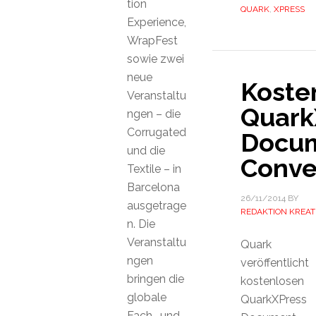
tion
QUARK
,
XPRESS
Experience,
WrapFest
sowie zwei
neue
Koste
Veranstaltu
Quark
ngen – die
Corrugated
Docu
und die
Conve
Textile – in
Barcelona
26/11/2014
BY
ausgetrage
REDAKTION KREAT
n. Die
Veranstaltu
Quark
ngen
veröffentlicht
bringen die
kostenlosen
globale
QuarkXPress
Fach- und