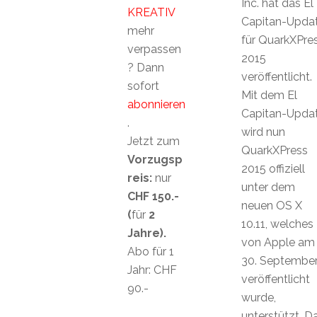
Inc. hat das El
KREATIV
Capitan-Upda
mehr
für QuarkXPre
verpassen
2015
? Dann
veröffentlicht.
sofort
Mit dem El
abonnieren
Capitan-Upda
.
wird nun
Jetzt zum
QuarkXPress
Vorzugsp
2015 offiziell
reis:
nur
unter dem
CHF 150.-
neuen OS X
(
für
2
10.11, welches
Jahre).
von Apple am
Abo für 1
30. Septembe
Jahr: CHF
veröffentlicht
90.-
wurde,
unterstützt. D