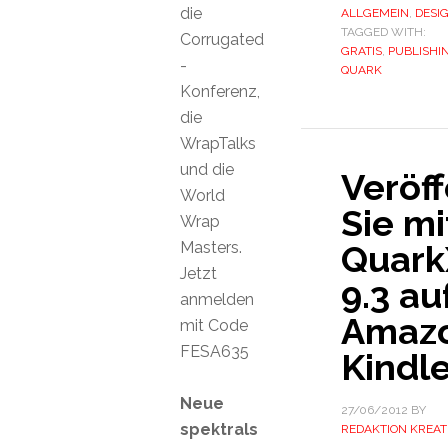
die
ALLGEMEIN
,
DESI
TAGGED WITH:
Corrugated
GRATIS
,
PUBLISHI
-
QUARK
Konferenz,
die
WrapTalks
und die
Veröff
World
Sie mi
Wrap
Masters.
Quark
Jetzt
9.3 au
anmelden
Amaz
mit Code
FESA635
Kindl
Neue
27/06/2012
BY
spektrals
REDAKTION KREAT