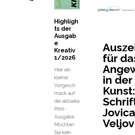
Highligh
ts der
Ausgab
e
Ausze
Kreativ
für da
1/2026
Ange
Hier ein
in der
kleiner
Vorgesch
Kunst:
mack auf
Schrif
die aktuelle
Print-
Jovic
Ausgabe.
Veljov
Möchten
Sie kein