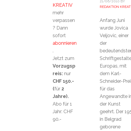
21/06/2010
BY
KREATIV
REDAKTION KREAT
mehr
verpassen
Anfang Juni
? Dann
wurde Jovica
sofort
Veljovic, einer
abonnieren
der
.
bedeutendste
Jetzt zum
Schriftgestalte
Vorzugsp
Europas, mit
reis:
nur
dem Karl-
CHF 150.-
Schneider-Prei
(
für
2
für das
Jahre).
Angewandte i
Abo für 1
der Kunst
Jahr: CHF
geehrt. Der 19
90.-
in Belgrad
geborene