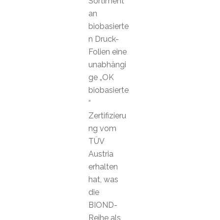
Sortiment
an
biobasierte
n Druck-
Folien eine
unabhängi
ge „OK
biobasierte
“
Zertifizieru
ng vom
TÜV
Austria
erhalten
hat, was
die
BIOND-
Reihe als