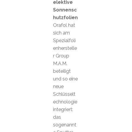
elektive
Sonnensc
hutzfolien
Orafol hat
sich am
Spezialfoli
enherstelle
r Group
M.A.M.
beteiligt
und so eine
neue
Schlüsselt
echnologie
integriert:
das
sogenannt