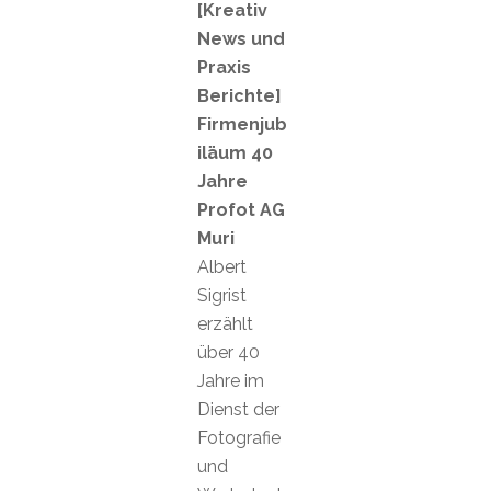
[Kreativ
News und
Praxis
Berichte]
Firmenjub
iläum 40
Jahre
Profot AG
Muri
Albert
Sigrist
erzählt
über 40
Jahre im
Dienst der
Fotografie
und