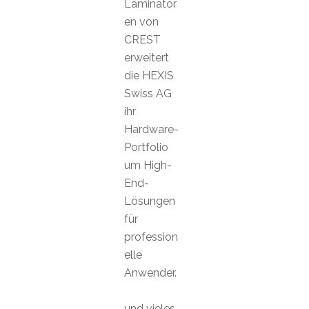
Laminator
en von
CREST
erweitert
die HEXIS
Swiss AG
ihr
Hardware-
Portfolio
um High-
End-
Lösungen
für
profession
elle
Anwender.
und vieles