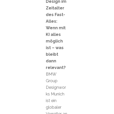
Design im
Zeitalter
des Fast-
Alles:
Wenn mit
KI alles
möglich
ist – was
bleibt
dann
relevant?
BMW
Group
Designwor
ks Munich
ist ein
globaler
Vorreiter an