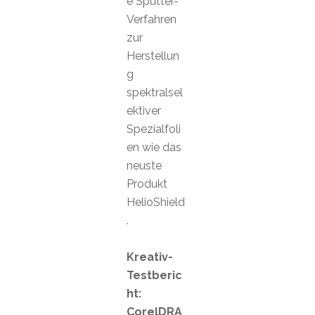
e Sputter-
Verfahren
zur
Herstellun
g
spektralsel
ektiver
Spezialfoli
en wie das
neuste
Produkt
HelioShield
.
Kreativ-
Testberic
ht:
CorelDRA