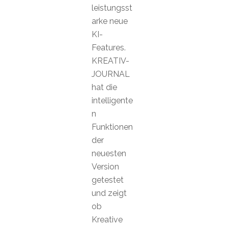
leistungsst
arke neue
KI-
Features.
KREATIV-
JOURNAL
hat die
intelligente
n
Funktionen
der
neuesten
Version
getestet
und zeigt
ob
Kreative