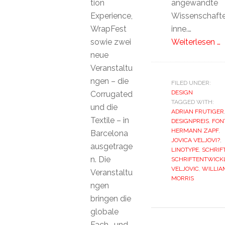
tion
angewandte
Experience,
Wissenschaft
WrapFest
inne.…
sowie zwei
Weiterlesen …
neue
Veranstaltu
ngen – die
FILED UNDER:
DESIGN
Corrugated
TAGGED WITH:
und die
ADRIAN FRUTIGER
Textile – in
DESIGNPREIS
,
FON
HERMANN ZAPF
,
Barcelona
JOVICA VELJOVI?
,
ausgetrage
LINOTYPE
,
SCHRIF
n. Die
SCHRIFTENTWICK
VELJOVIC
,
WILLIA
Veranstaltu
MORRIS
ngen
bringen die
globale
Fach- und